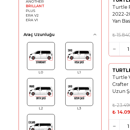
TURTL
ANOTHER
%
40
BRILLANT
Turtle
PLUS
2022-20
ERA V2
ERA V1
Yan Bas
Siyah
Araç Uzunluğu
₺
15.84
TURTL
Yeni
L0
L1
Turtle
%
40
Crafter
Uzun Şa
Basamak
₺
23.49
L2
L3
₺
14.0