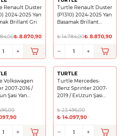
TLE
TURTLE
%
40
e Renault Duster
Turtle Renault Duster
0) 2024-2025 Yan
(P1310) 2024-2025 Yan
ak Brillant Gri
Basamak Brillant
Siyah
784,00
₺
8.870,90
₺
14.784,00
₺
8.870,90
TLE
TURTLE
Yeni
le Volkswagen
Turtle Mercedes-
%
40
er 2007-2016 /
Benz Sprinter 2007-
un Şasi Yan
2019 / ExUzun Şasi
ak Brillant Gri
Yan Basamak Brillant
496,00
Gri
₺
23.496,00
097,90
₺
14.097,90