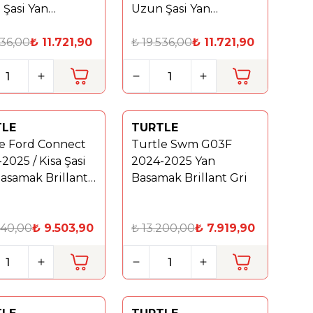
Şasi Yan
Uzun Şasi Yan
ak Brillant Gri
Basamak Brillant
536,00
₺
11.721,90
Siyah
₺
19.536,00
₺
11.721,90
TLE
TURTLE
Yeni
e Ford Connect
Turtle Swm G03F
%
40
2025 / Kisa Şasi
2024-2025 Yan
asamak Brillant
Basamak Brillant Gri
840,00
₺
9.503,90
₺
13.200,00
₺
7.919,90