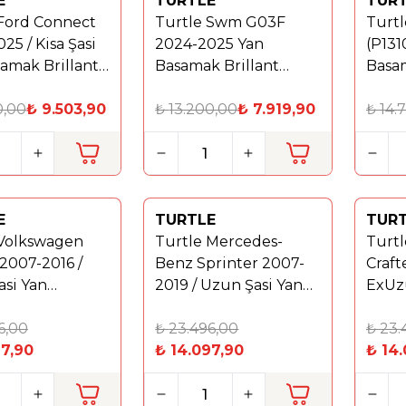
E
TURTLE
TUR
%
40
Yeni
 Ford Connect
Turtle Swm G03F
Turtl
%
40
25 / Kisa Şasi
2024-2025 Yan
(P131
amak Brillant
Basamak Brillant
Basam
Siyah
0,00
₺
9.503,90
₺
13.200,00
₺
7.919,90
₺
14.
E
TURTLE
TUR
Yeni
Yeni
 Volkswagen
Turtle Mercedes-
Turt
%
40
%
40
 2007-2016 /
Benz Sprinter 2007-
Craft
si Yan
2019 / Uzun Şasi Yan
ExUz
 Brillant Gri
Basamak Brillant Gri
Basam
6,00
₺
23.496,00
₺
23.
97,90
₺
14.097,90
₺
14.