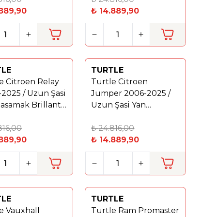
.889,90
₺
14.889,90
TLE
TURTLE
Yeni
e Citroen Relay
Turtle Citroen
%
40
2025 / Uzun Şasi
Jumper 2006-2025 /
asamak Brillant
Uzun Şasi Yan
Basamak Brillant Gri
816,00
₺
24.816,00
.889,90
₺
14.889,90
TLE
TURTLE
Yeni
e Vauxhall
Turtle Ram Promaster