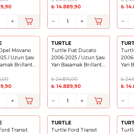
89,90
₺
14.889,90
₺
14
E
TURTLE
TUR
Yeni
Yeni
 Opel Movano
Turtle Fiat Ducato
Turtl
%
40
%
40
25 / Uzun Şasi
2006-2025 / Uzun Şasi
2006-
amak Brillant
Yan Basamak Brillant
Yan B
Gri
Gri
6,00
₺
24.816,00
₺
24.
89,90
₺
14.889,90
₺
14
E
TURTLE
TUR
Yeni
Yeni
Ford Transit
Turtle Ford Transit
Turtl