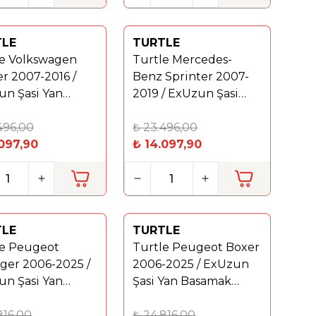
TLE
TURTLE
%
40
le Volkswagen
Turtle Mercedes-
er 2007-2016 /
Benz Sprinter 2007-
un Şasi Yan
2019 / ExUzun Şasi
ak Brillant
Yan Basamak Brillant
496,00
Siyah
₺
23.496,00
097,90
₺
14.097,90
TLE
TURTLE
Yeni
le Peugeot
Turtle Peugeot Boxer
%
40
ger 2006-2025 /
2006-2025 / ExUzun
un Şasi Yan
Şasi Yan Basamak
ak Brillant Gri
Brillant Gri
816,00
₺
24.816,00