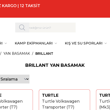
 KARGO | 12 TAKSİT
RI
KAMP EKİPMANLARI
KIŞ VE SU SPORLARI
YAN BASAMAK
BRILLANT
BRILLANT YAN BASAMAK
E
TURTLE
TUR
%
40
Yeni
 Volkswagen
Turtle Volkswagen
Turtl
%
40
rter (T7)
Transporter (T7)
(Mk3)