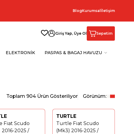
Blog
Kurumsal
İletişim
Giriş Yap, Üye Ol
Sepetim
ELEKTRONİK
PASPAS & BAGAJ HAVUZU
Toplam
904
Ürün Gösteriliyor
Görünüm:
TLE
TURTLE
%
40
e Fiat Scudo
Turtle Fiat Scudo
 2016-2025 /
(Mk3) 2016-2025 /