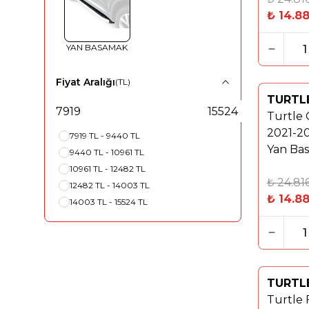
₺
14.8
YAN BASAMAK
Fiyat Aralığı
(TL)
TURTL
Yeni
Turtle
%
40
2021-20
7919 TL - 9440 TL
Yan Bas
9440 TL - 10961 TL
Gri
10961 TL - 12482 TL
₺
24.81
12482 TL - 14003 TL
₺
14.8
14003 TL - 15524 TL
TURTL
Yeni
Turtle 