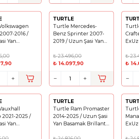
E
TURTLE
TUR
%
40
%
40
 Volkswagen
Turtle Mercedes-
Turt
 2007-2016 /
Benz Sprinter 2007-
Craft
si Yan
2019 / Uzun Şasi Yan
ExUz
 Brillant
Basamak Brillant
Basam
6,00
Siyah
₺
23.496,00
Siyah
₺
23.
97,90
₺
14.097,90
₺
14.
E
TURTLE
TUR
Yeni
Yeni
Vauxhall
Turtle Ram Promaster
Turt
%
40
%
40
 2021-2025 /
2014-2025 / Uzun Şasi
Mana
si Yan
Yan Basamak Brillant
ExUz
 Brillant Gri
Gri
Basam
6,00
₺
24.816,00
₺
24.