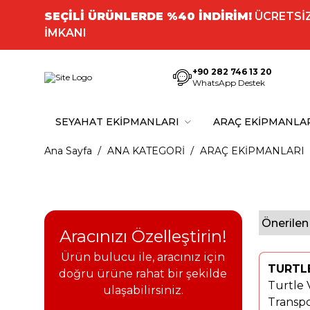
SEÇİLİ ÜRÜNLERDE %40 İNDİRİM!
ÜCRETSİZ
İMKANI
+90 282 746 13 20
WhatsApp Destek
SEYAHAT EKİPMANLARI
ARAÇ EKİPMANLA
Ana Sayfa
ANA KATEGORİ
ARAÇ EKİPMANLARI
Aracınızı Özelleştirin!
Ürün bulucu ile, aracınız için
TURTL
Yeni
doğru ürüne rahat bir şekilde
Turtle
ulaşabilirsiniz.
%
40
Transpo