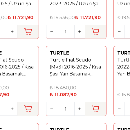
25 / Uzun Şasi
2023-2025 / Uzun Şasi
Uzun 
amak Brillant
Yan Basamak Brillant
Basam
6,00
₺
11.721,90
Siyah
₺
19.536,00
₺
11.721,90
₺
19.
E
TURTLE
TUR
%
40
Yeni
Fiat Scudo
Turtle Fiat Scudo
Turtl
%
40
016-2025 / Kisa
(Mk3) 2016-2025 / Kisa
2022-
an Basamak
Şasi Yan Basamak
Yan B
 Gri
Brillant Siyah
Gri
0,00
₺
18.480,00
7,90
₺
11.087,90
₺
15.