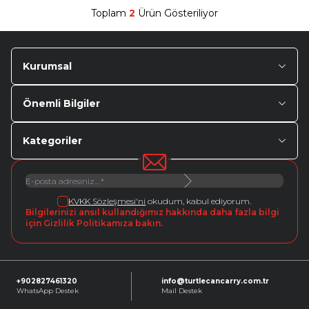
Toplam
2
Ürün Gösteriliyor
Kurumsal
Önemli Bilgiler
Kategoriler
KVKK Sözleşmesi'ni
okudum, kabul ediyorum.
Bilgilerinizi ansıl kullandığımız hakkında daha fazla bilgi
için Gizlilik Politikamıza bakın.
+902827461320
info@turtlecancarry.com.tr
WhatsApp Destek
Mail Destek