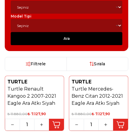
Model Tipi
Ara
Filtrele
Sırala
TURTLE
TURTLE
%
40
%
40
Turtle Renault
Turtle Mercedes-
Kangoo 2 2007-2021
Benz Citan 2012-2021
Eagle Ara Atkı Siyah
Eagle Ara Atkı Siyah
₺
11.880,00
₺
7.127,90
₺
11.880,00
₺
7.127,90