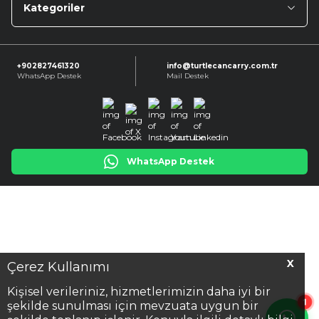
Kategoriler
+902827461320
info@turtlecancarry.com.tr
WhatsApp Destek
Mail Destek
Facebook
X
Instagram
Youtube
Linkedin
WhatsApp Destek
X
Çerez Kullanımı
Kişisel verileriniz, hizmetlerimizin daha iyi bir
1
şekilde sunulması için mevzuata uygun bir