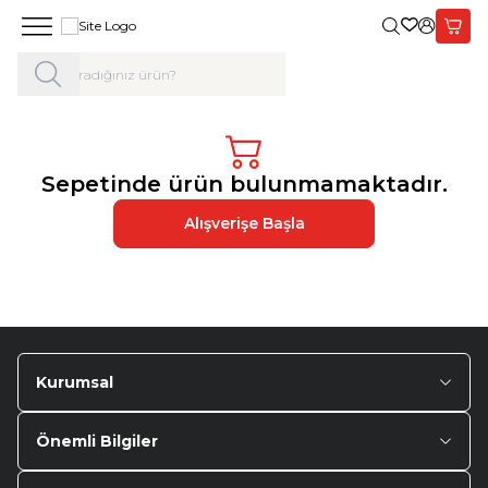
Giriş Yap,
Sepet
Sepetinde ürün bulunmamaktadır.
Alışverişe Başla
Kurumsal
Önemli Bilgiler