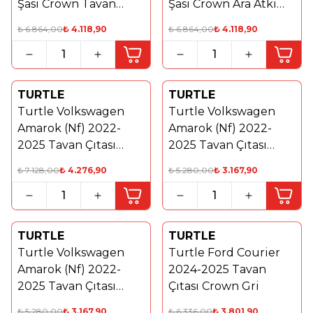
Şasi Crown Tavan
Şasi Crown Ara Atkı
Çıtası Gri
Siyah
₺
6.864,00
₺
4.118,90
₺
6.864,00
₺
4.118,90
TURTLE
TURTLE
Yeni
Yeni
Turtle Volkswagen
Turtle Volkswagen
%
40
%
40
Amarok (Nf) 2022-
Amarok (Nf) 2022-
2025 Tavan Çıtası
2025 Tavan Çıtası
Falcon Gri
Crown Gri
₺
7.128,00
₺
4.276,90
₺
5.280,00
₺
3.167,90
TURTLE
TURTLE
%
40
Yeni
Turtle Volkswagen
Turtle Ford Courier
%
40
Amarok (Nf) 2022-
2024-2025 Tavan
2025 Tavan Çıtası
Çıtası Crown Gri
Crown Siyah
₺
5.280,00
₺
3.167,90
₺
6.336,00
₺
3.801,90