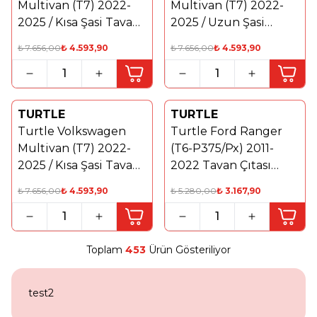
Multivan (T7) 2022-
Multivan (T7) 2022-
2025 / Kısa Şasi Tavan
2025 / Uzun Şasi
Çıtası Crown Gri
Tavan Çıtası Crown
₺
7.656,00
₺
4.593,90
₺
7.656,00
₺
4.593,90
Siyah
TURTLE
TURTLE
%
40
Yeni
Turtle Volkswagen
Turtle Ford Ranger
%
40
Multivan (T7) 2022-
(T6-P375/Px) 2011-
2025 / Kısa Şasi Tavan
2022 Tavan Çıtası
Çıtası Crown Siyah
Crown Siyah
₺
7.656,00
₺
4.593,90
₺
5.280,00
₺
3.167,90
Toplam
453
Ürün Gösteriliyor
test2