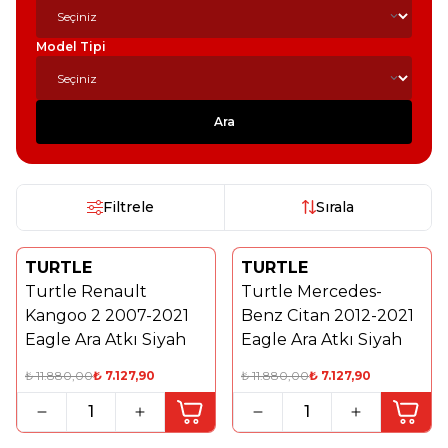
Model Tipi
Ara
Filtrele
Sırala
TURTLE
TURTLE
%
40
%
40
Turtle Renault
Turtle Mercedes-
Kangoo 2 2007-2021
Benz Citan 2012-2021
Eagle Ara Atkı Siyah
Eagle Ara Atkı Siyah
₺
11.880,00
₺
7.127,90
₺
11.880,00
₺
7.127,90