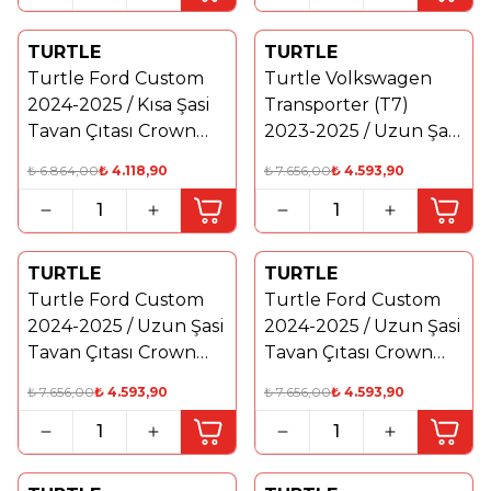
TURTLE
TURTLE
%
40
Yeni
Turtle Ford Custom
Turtle Volkswagen
%
40
2024-2025 / Kısa Şasi
Transporter (T7)
Tavan Çıtası Crown
2023-2025 / Uzun Şasi
Siyah
Tavan Çıtası Crown
₺
6.864,00
₺
4.118,90
₺
7.656,00
₺
4.593,90
Gri
TURTLE
TURTLE
Yeni
%
40
Turtle Ford Custom
Turtle Ford Custom
%
40
2024-2025 / Uzun Şasi
2024-2025 / Uzun Şasi
Tavan Çıtası Crown
Tavan Çıtası Crown
Gri
Siyah
₺
7.656,00
₺
4.593,90
₺
7.656,00
₺
4.593,90