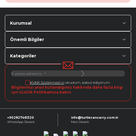
Kurumsal
Önemli Bilgiler
Kategoriler
KVKK Sözleşmesi'ni
okudum, kabul ediyorum.
Bilgilerinizi ansıl kullandığımız hakkında daha fazla bilgi
için Gizlilik Politikamıza bakın.
+902827461320
info@turtlecancarry.com.tr
WhatsApp Destek
Mail Destek