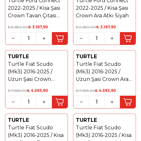
Turtle Ford Connect
Turtle Ford Connect
%
40
2022-2025 / Kisa Şasi
2022-2025 / Kisa Şasi
Crown Tavan Çıtası
Crown Ara Atkı Siyah
Gri
₺
5.280,00
₺
3.167,90
₺
5.280,00
₺
3.167,90
TURTLE
TURTLE
Yeni
%
40
Turtle Fiat Scudo
Turtle Fiat Scudo
%
40
(Mk3) 2016-2025 /
(Mk3) 2016-2025 /
Uzun Şasi Crown
Uzun Şasi Crown Ara
Tavan Çıtası Gri
Atkı Siyah
₺
7.656,00
₺
4.593,90
₺
7.656,00
₺
4.593,90
TURTLE
TURTLE
Yeni
%
40
Turtle Fiat Scudo
Turtle Fiat Scudo
%
40
(Mk3) 2016-2025 / Kisa
(Mk3) 2016-2025 / Kisa