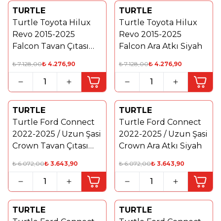
TURTLE
TURTLE
Yeni
%
40
Turtle Toyota Hilux
Turtle Toyota Hilux
%
40
Revo 2015-2025
Revo 2015-2025
Falcon Tavan Çıtası
Falcon Ara Atkı Siyah
Gri
₺
7.128,00
₺
4.276,90
₺
7.128,00
₺
4.276,90
TURTLE
TURTLE
Yeni
%
40
Turtle Ford Connect
Turtle Ford Connect
%
40
2022-2025 / Uzun Şasi
2022-2025 / Uzun Şasi
Crown Tavan Çıtası
Crown Ara Atkı Siyah
Gri
₺
6.072,00
₺
3.643,90
₺
6.072,00
₺
3.643,90
TURTLE
TURTLE
Yeni
%
40