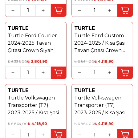
TURTLE
TURTLE
%
40
Yeni
Turtle Ford Courier
Turtle Ford Custom
%
40
2024-2025 Tavan
2024-2025 / Kısa Şasi
Çıtası Crown Siyah
Tavan Çıtası Crown
Gri
₺
6.336,00
₺
3.801,90
₺
6.864,00
₺
4.118,90
TURTLE
TURTLE
Yeni
%
40
Turtle Volkswagen
Turtle Volkswagen
%
40
Transporter (T7)
Transporter (T7)
2023-2025 / Kısa Şasi
2023-2025 / Kısa Şasi
Tavan Çıtası Crown
Tavan Çıtası Crown
₺
6.864,00
₺
4.118,90
₺
6.864,00
₺
4.118,90
Gri
Siyah