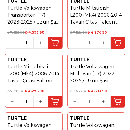
TURTLE
TURTLE
%
40
Yeni
Turtle Volkswagen
Turtle Mitsubishi
%
40
Transporter (T7)
L200 (Mk4) 2006-2014
2023-2025 / Uzun Şasi
Tavan Çıtası Falcon
Tavan Çıtası Crown
Gri
₺
7.656,00
₺
4.593,90
₺
7.128,00
₺
4.276,90
Siyah
TURTLE
TURTLE
%
40
Yeni
Turtle Mitsubishi
Turtle Volkswagen
%
40
L200 (Mk4) 2006-2014
Multivan (T7) 2022-
Tavan Çıtası Falcon
2025 / Uzun Şasi
Siyah
Tavan Çıtası Crown
₺
7.128,00
₺
4.276,90
₺
7.656,00
₺
4.593,90
Gri
TURTLE
TURTLE
Yeni
%
40
Turtle Volkswagen
Turtle Volkswagen
%
40