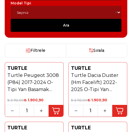
Model Tipi
Ara
Filtrele
Sırala
TURTLE
TURTLE
%
10
%
10
Turtle Peugeot 3008
Turtle Dacia Duster
(P84) 2017-2024 O-
(Hm Facelift) 2022-
Tipi Yan Basamak
2025 O-Tipi Yan
Bağlantı Braketi
Basamak Bağlantı
₺
2.112,00
₺
1.900,90
₺
2.112,00
₺
1.900,90
Braketi
TURTLE
TURTLE
%
10
%
10