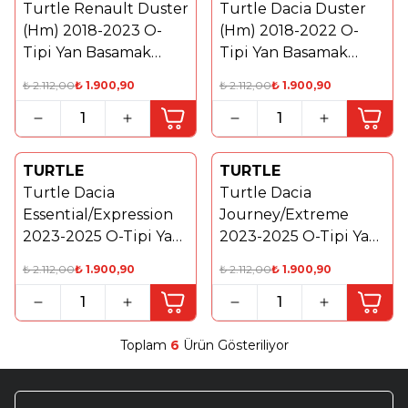
Turtle Renault Duster
Turtle Dacia Duster
(Hm) 2018-2023 O-
(Hm) 2018-2022 O-
Tipi Yan Basamak
Tipi Yan Basamak
Bağlantı Braketi
Bağlantı Braketi
₺
2.112,00
₺
1.900,90
₺
2.112,00
₺
1.900,90
TURTLE
TURTLE
%
10
%
10
Turtle Dacia
Turtle Dacia
Essential/Expression
Journey/Extreme
2023-2025 O-Tipi Yan
2023-2025 O-Tipi Yan
Basamak Bağlantı
Basamak Bağlantı
₺
2.112,00
₺
1.900,90
₺
2.112,00
₺
1.900,90
Braketi
Braketi
Toplam
6
Ürün Gösteriliyor