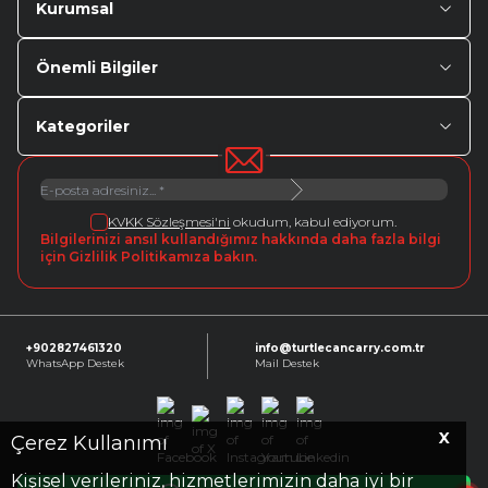
Kurumsal
Önemli Bilgiler
Kategoriler
KVKK Sözleşmesi'ni
okudum, kabul ediyorum.
Bilgilerinizi ansıl kullandığımız hakkında daha fazla bilgi
için Gizlilik Politikamıza bakın.
+902827461320
info@turtlecancarry.com.tr
WhatsApp Destek
Mail Destek
X
Facebook
X
Instagram
Youtube
Linkedin
Çerez Kullanımı
Kişisel verileriniz, hizmetlerimizin daha iyi bir