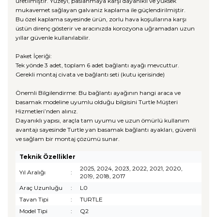
üretilmiştir. Yüzeyi, paslanmaya karşı dayanıklı ve yüksek
mukavemet sağlayan galvaniz kaplama ile güçlendirilmiştir.
Bu özel kaplama sayesinde ürün, zorlu hava koşullarına karşı
üstün direnç gösterir ve aracınızda korozyona uğramadan uzun
yıllar güvenle kullanılabilir.
Paket İçeriği:
Tek yönde 3 adet, toplam 6 adet bağlantı ayağı mevcuttur.
Gerekli montaj civata ve bağlantı seti (kutu içerisinde)
Önemli Bilgilendirme: Bu bağlantı ayağının hangi araca ve
basamak modeline uyumlu olduğu bilgisini Turtle Müşteri
Hizmetleri’nden alınız.
Dayanıklı yapısı, araçla tam uyumu ve uzun ömürlü kullanım
avantajı sayesinde Turtle yan basamak bağlantı ayakları, güvenli
ve sağlam bir montaj çözümü sunar.
Teknik Özellikler
2025, 2024, 2023, 2022, 2021, 2020,
Yıl Aralığı
:
2019, 2018, 2017
Araç Uzunluğu
:
L0
Tavan Tipi
:
TURTLE
Model Tipi
:
Q2