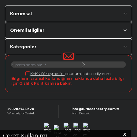
Kurumsal
Önemli Bilgiler
Kategoriler
KVKK Sözleşmesi'ni
okudum, kabul ediyorum.
Bilgilerinizi ansıl kullandığımız hakkında daha fazla bilgi
için Gizlilik Politikamıza bakın.
+902827461320
info@turtlecancarry.com.tr
WhatsApp Destek
Mail Destek
X
Facebook
X
Instagram
Youtube
Linkedin
Çerez Kullanımı