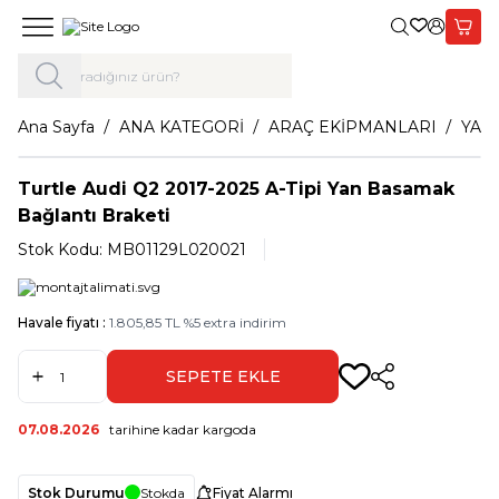
Giriş Yap,
Sepet
Ana Sayfa
ANA KATEGORİ
ARAÇ EKİPMANLARI
YAN
Turtle Audi Q2 2017-2025 A-Tipi Yan Basamak
Bağlantı Braketi
Stok Kodu:
MB01129L020021
Havale fiyatı :
1.805,85
TL
%
5
extra indirim
SEPETE EKLE
Paylaş
07.08.2026
tarihine kadar kargoda
Stok Durumu
Stokda
Fiyat Alarmı