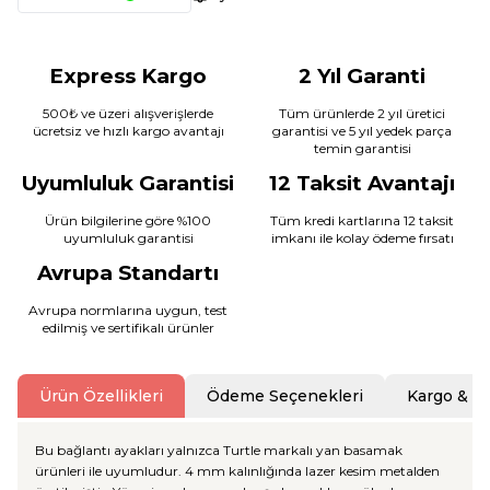
Express Kargo
2 Yıl Garanti
500₺ ve üzeri alışverişlerde
Tüm ürünlerde 2 yıl üretici
ücretsiz ve hızlı kargo avantajı
garantisi ve 5 yıl yedek parça
temin garantisi
Uyumluluk Garantisi
12 Taksit Avantajı
Ürün bilgilerine göre %100
Tüm kredi kartlarına 12 taksit
uyumluluk garantisi
imkanı ile kolay ödeme fırsatı
Avrupa Standartı
Avrupa normlarına uygun, test
edilmiş ve sertifikalı ürünler
Ürün Özellikleri
Ödeme Seçenekleri
Kargo & T
Bu bağlantı ayakları yalnızca Turtle markalı yan basamak
ürünleri ile uyumludur. 4 mm kalınlığında lazer kesim metalden