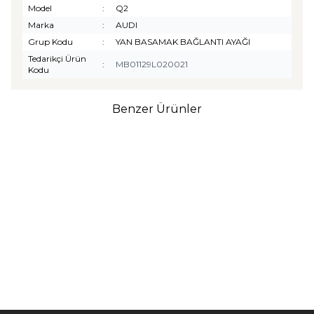
Model
:
Q2
Marka
:
AUDI
Grup Kodu
:
YAN BASAMAK BAĞLANTI AYAĞI
Tedarikçi Ürün
:
MB01129L020021
Kodu
Benzer Ürünler
TURTLE
Turtle Togg T10F
2025-2026 Uyumlu 3D
Havuzlu Bagaj Havuzu
₺
1.299,90