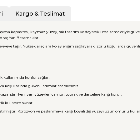
i
Kargo & Teslimat
 taşıma kapasitesi, kaymaz yüzey, şık tasarım ve dayanıklı malzemeleriyle güv
i Araç Yan Basamaklar
iyeye taşır. Yüksek araçlara kolay erişim sağlayarak, zorlu koşullarda güvenli 
lük kullanımda konfor sağlar.
a koşullarında güvenli adımlar atabilirsiniz.
 kazandırırken, yan yüzeyleri çamur, toprak ve darbelere karşı korur.
atik kullanım sunar.
etilmiştir. Korozyon ve paslanmaya karşı boyalı dış yüzeyi uzun ömürlü kulla