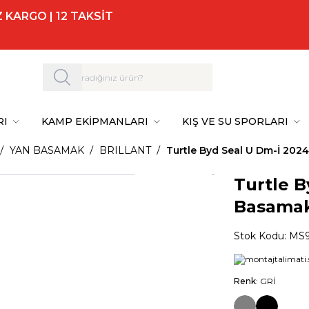
 KARGO | 12 TAKSİT
RI
KAMP EKİPMANLARI
KIŞ VE SU SPORLARI
YAN BASAMAK
BRILLANT
Turtle Byd Seal U Dm-İ 2024
Turtle B
Basamak 
Stok Kodu:
MS9
Renk
: GRİ