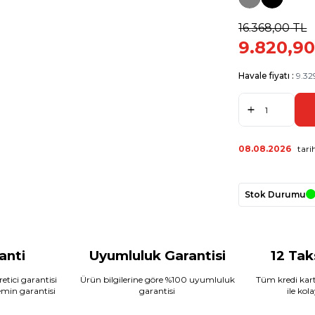
16.368,00
TL
9.820,9
Havale fiyatı :
9.32
08.08.2026
tarih
Stok Durumu
ranti
Uyumluluk Garantisi
12 Tak
etici garantisi
Ürün bilgilerine göre %100 uyumluluk
Tüm kredi kart
temin garantisi
garantisi
ile kol