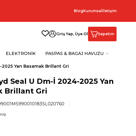
Blog
Kurumsal
İletişim
Giriş Yap, Üye Ol
Sepetim
ELEKTRONİK
PASPAS & BAGAJ HAVUZU
-2025 Yan Basamak Brillant Gri
yd Seal U Dm-İ 2024-2025 Yan
Brillant Gri
9001MS990010183SL020760