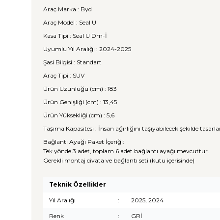
Araç Marka : Byd
Araç Model : Seal U
Kasa Tipi : Seal U Dm-İ
Uyumlu Yıl Aralığı : 2024-2025
Şasi Bilgisi : Standart
Araç Tipi : SUV
Ürün Uzunluğu (cm) : 183
Ürün Genişliği (cm) : 13,45
Ürün Yüksekliği (cm) : 5,6
Taşıma Kapasitesi : İnsan ağırlığını taşıyabilecek şekilde tasarl
Bağlantı Ayağı Paket İçeriği:
Tek yönde 3 adet, toplam 6 adet bağlantı ayağı mevcuttur.
Gerekli montaj civata ve bağlantı seti (kutu içerisinde)
Teknik Özellikler
Yıl Aralığı
:
2025, 2024
Renk
:
GRİ