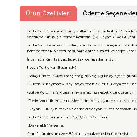
Ürün Özellikleri
Ödeme Seçenekler
Turtle Yan Basamak ile araç kullanımını kolaylaştırın! Yüksek
estetik dokunuş için hemen keşfedin! Şık, Dayanıklı ve Güvenl
Turtle Yan Basamak ürünleri, araç kullanım deneyiminizi üst sev
hem de estetik bir çözüm sunarak aracınıza stil ve değer katar.
İnsan ağırlığını taşıyabilecek şekilde tasarlanmıştır.
Neden Turtle Yan Basamak?
-Kolay Erişim: Yüksek araçlara giriş ve çıkışı kolaylaştırır, gün
-Güvenlik: Kaymaz yüzeyi sayesinde ıslak, buzlu veya zorlu hav
-Stil ve Koruma: Şık tasarımıyla aracınıza estetik bir görünüm
-Fonksiyonellik: Yükleme işlemlerini kolaylaştıran yapısıyla pr
-Dayanıklılık: Çizilmeye ve darbelere dayanıklı malzemeden ür
Turtle Yan Basamakların Öne Çıkan Özellikleri
1.Dayanıklı Malzeme:
-1.sınıf alüminyum ve ABS plastik malzemeden üretilmiştir.