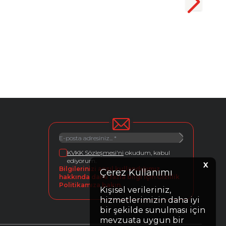
KVKK Sözleşmesi'ni
okudum, kabul
ediyorum.
X
Bilgilerinizi ansıl kullandığımız
Çerez Kullanımı
hakkında daha fazla bilgi için Gizlilik
Politikamıza bakın.
Kişisel verileriniz,
hizmetlerimizin daha iyi
bir şekilde sunulması için
mevzuata uygun bir