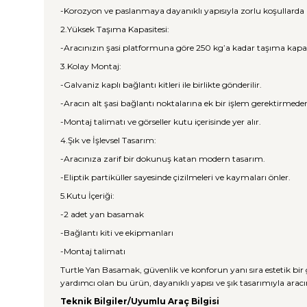
-Korozyon ve paslanmaya dayanıklı yapısıyla zorlu koşullarda 
2.Yüksek Taşıma Kapasitesi:
-Aracınızın şasi platformuna göre 250 kg’a kadar taşıma kapasi
3.Kolay Montaj:
-Galvaniz kaplı bağlantı kitleri ile birlikte gönderilir.
-Aracın alt şasi bağlantı noktalarına ek bir işlem gerektirmede
-Montaj talimatı ve görseller kutu içerisinde yer alır.
4.Şık ve İşlevsel Tasarım:
-Aracınıza zarif bir dokunuş katan modern tasarım.
-Eliptik partiküller sayesinde çizilmeleri ve kaymaları önler.
5.Kutu İçeriği:
-2 adet yan basamak
-Bağlantı kiti ve ekipmanları
-Montaj talimatı
Turtle Yan Basamak, güvenlik ve konforun yanı sıra estetik b
yardımcı olan bu ürün, dayanıklı yapısı ve şık tasarımıyla aracı
Teknik Bilgiler/Uyumlu Araç Bilgisi