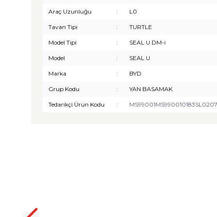
Araç Uzunluğu
:
L0
Tavan Tipi
:
TURTLE
Model Tipi
:
SEAL U DM-i
Model
:
SEAL U
Marka
:
BYD
Grup Kodu
:
YAN BASAMAK
Tedarikçi Ürün Kodu
:
MS99001MS990010183SL020
TURTLE
Turtle Togg T10F 2025-2026
Uyumlu 3D Havuzlu Bagaj
Havuzu