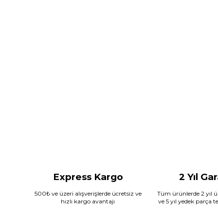
Express Kargo
2 Yıl Ga
500₺ ve üzeri alışverişlerde ücretsiz ve
Tüm ürünlerde 2 yıl ür
hızlı kargo avantajı
ve 5 yıl yedek parça 