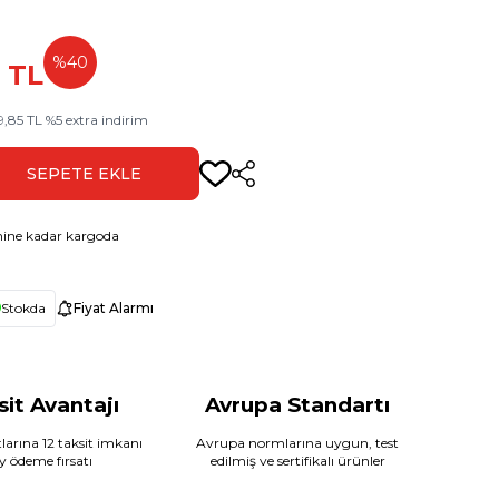
%
40
0
TL
9,85
TL
%
5
extra indirim
SEPETE EKLE
Paylaş
ine kadar kargoda
Stokda
Fiyat Alarmı
sit Avantajı
Avrupa Standartı
larına 12 taksit imkanı
Avrupa normlarına uygun, test
ay ödeme fırsatı
edilmiş ve sertifikalı ürünler