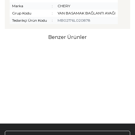
Marka
:
CHERY
Grup Kodu
:
YAN BASAMAK BAĞLANTI AYAĞI
Tedarikçi Ürün Kodu
:
MB02176L020878
Benzer Ürünler
TURTLE
Turtle Togg T10F
2025-2026 Uyumlu 3D
Havuzlu Bagaj Havuzu
₺
1.299,90