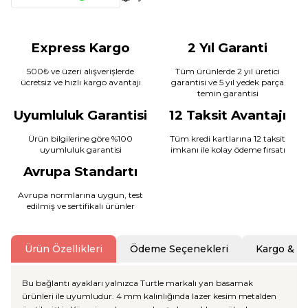
Express Kargo
2 Yıl Garanti
500₺ ve üzeri alışverişlerde
Tüm ürünlerde 2 yıl üretici
ücretsiz ve hızlı kargo avantajı
garantisi ve 5 yıl yedek parça
temin garantisi
Uyumluluk Garantisi
12 Taksit Avantajı
Ürün bilgilerine göre %100
Tüm kredi kartlarına 12 taksit
uyumluluk garantisi
imkanı ile kolay ödeme fırsatı
Avrupa Standartı
Avrupa normlarına uygun, test
edilmiş ve sertifikalı ürünler
Ürün Özellikleri
Ödeme Seçenekleri
Kargo & T
Bu bağlantı ayakları yalnızca Turtle markalı yan basamak
ürünleri ile uyumludur. 4 mm kalınlığında lazer kesim metalden