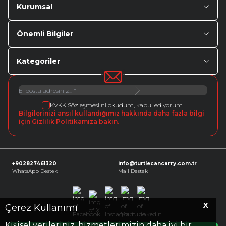
Kurumsal
Önemli Bilgiler
Kategoriler
KVKK Sözleşmesi'ni
okudum, kabul ediyorum.
Bilgilerinizi ansıl kullandığımız hakkında daha fazla bilgi
için Gizlilik Politikamıza bakın.
+902827461320
info@turtlecancarry.com.tr
WhatsApp Destek
Mail Destek
X
Facebook
X
Instagram
Youtube
Linkedin
Çerez Kullanımı
Kişisel verileriniz, hizmetlerimizin daha iyi bir