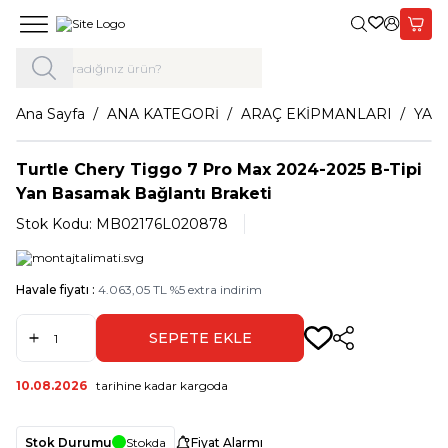
Giriş Yap,
Sepet
Ana Sayfa
ANA KATEGORİ
ARAÇ EKİPMANLARI
YAN
Turtle Chery Tiggo 7 Pro Max 2024-2025 B-Tipi
Yan Basamak Bağlantı Braketi
Stok Kodu:
MB02176L020878
Havale fiyatı :
4.063,05
TL
%
5
extra indirim
SEPETE EKLE
Paylaş
10.08.2026
tarihine kadar kargoda
Stok Durumu
Stokda
Fiyat Alarmı