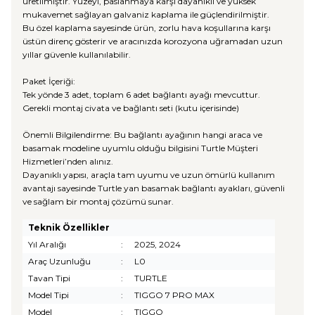
üretilmiştir. Yüzeyi, paslanmaya karşı dayanıklı ve yüksek
mukavemet sağlayan galvaniz kaplama ile güçlendirilmiştir.
Bu özel kaplama sayesinde ürün, zorlu hava koşullarına karşı
üstün direnç gösterir ve aracınızda korozyona uğramadan uzun
yıllar güvenle kullanılabilir.
Paket İçeriği:
Tek yönde 3 adet, toplam 6 adet bağlantı ayağı mevcuttur.
Gerekli montaj civata ve bağlantı seti (kutu içerisinde)
Önemli Bilgilendirme: Bu bağlantı ayağının hangi araca ve
basamak modeline uyumlu olduğu bilgisini Turtle Müşteri
Hizmetleri’nden alınız.
Dayanıklı yapısı, araçla tam uyumu ve uzun ömürlü kullanım
avantajı sayesinde Turtle yan basamak bağlantı ayakları, güvenli
ve sağlam bir montaj çözümü sunar.
Teknik Özellikler
Yıl Aralığı
:
2025, 2024
Araç Uzunluğu
:
L0
Tavan Tipi
:
TURTLE
Model Tipi
:
TIGGO 7 PRO MAX
Model
:
TIGGO