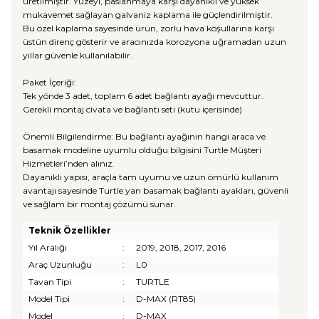
üretilmiştir. Yüzeyi, paslanmaya karşı dayanıklı ve yüksek
mukavemet sağlayan galvaniz kaplama ile güçlendirilmiştir.
Bu özel kaplama sayesinde ürün, zorlu hava koşullarına karşı
üstün direnç gösterir ve aracınızda korozyona uğramadan uzun
yıllar güvenle kullanılabilir.
Paket İçeriği:
Tek yönde 3 adet, toplam 6 adet bağlantı ayağı mevcuttur.
Gerekli montaj civata ve bağlantı seti (kutu içerisinde)
Önemli Bilgilendirme: Bu bağlantı ayağının hangi araca ve
basamak modeline uyumlu olduğu bilgisini Turtle Müşteri
Hizmetleri’nden alınız.
Dayanıklı yapısı, araçla tam uyumu ve uzun ömürlü kullanım
avantajı sayesinde Turtle yan basamak bağlantı ayakları, güvenli
ve sağlam bir montaj çözümü sunar.
Teknik Özellikler
Yıl Aralığı
:
2019, 2018, 2017, 2016
Araç Uzunluğu
:
L0
Tavan Tipi
:
TURTLE
Model Tipi
:
D-MAX (RT85)
Model
:
D-MAX