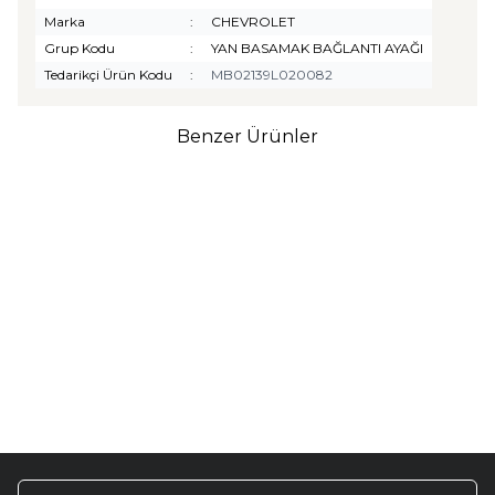
Marka
:
CHEVROLET
Grup Kodu
:
YAN BASAMAK BAĞLANTI AYAĞI
Tedarikçi Ürün Kodu
:
MB02139L020082
Benzer Ürünler
TURTLE
Turtle Togg T10F
2025-2026 Uyumlu 3D
Havuzlu Bagaj Havuzu
₺
1.299,90