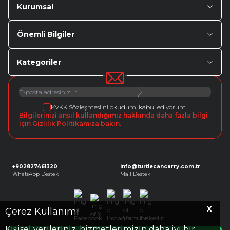
Kurumsal
Önemli Bilgiler
Kategoriler
KVKK Sözleşmesi'ni
okudum, kabul ediyorum.
Bilgilerinizi ansıl kullandığımız hakkında daha fazla bilgi
için Gizlilik Politikamıza bakın.
+902827461320
info@turtlecancarry.com.tr
WhatsApp Destek
Mail Destek
X
Facebook
X
Instagram
Youtube
Linkedin
Çerez Kullanımı
Kişisel verileriniz, hizmetlerimizin daha iyi bir