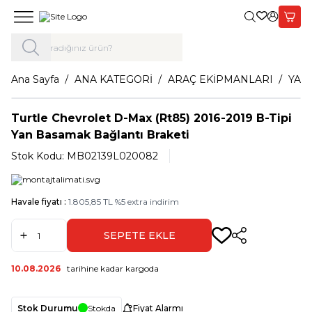
Giriş Yap,
Sepet
Ana Sayfa
ANA KATEGORİ
ARAÇ EKİPMANLARI
YAN
Turtle Chevrolet D-Max (Rt85) 2016-2019 B-Tipi
Yan Basamak Bağlantı Braketi
Stok Kodu:
MB02139L020082
Havale fiyatı :
1.805,85
TL
%
5
extra indirim
SEPETE EKLE
Paylaş
10.08.2026
tarihine kadar kargoda
Stok Durumu
Stokda
Fiyat Alarmı