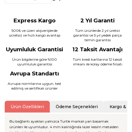
Express Kargo
2 Yıl Garanti
500₺ ve üzeri alışverişlerde
Tüm ürünlerde 2 yıl üretici
ücretsiz ve hızlı kargo avantajı
garantisi ve 5 yıl yedek parça
temin garantisi
Uyumluluk Garantisi
12 Taksit Avantajı
Ürün bilgilerine göre %100
Tüm kredi kartlarına 12 taksit
uyumluluk garantisi
imkanı ile kolay ödeme fırsatı
Avrupa Standartı
Avrupa normlarına uygun, test
edilmiş ve sertifikalı ürünler
Ürün Özellikleri
Ödeme Seçenekleri
Kargo & T
Bu bağlantı ayakları yalnızca Turtle markalı yan basamak
ürünleri ile uyumludur. 4 mm kalınlığında lazer kesim metalden