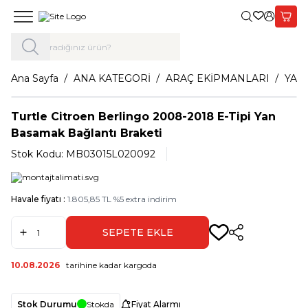
Giriş Yap,
Sepet
Ana Sayfa
ANA KATEGORİ
ARAÇ EKİPMANLARI
YAN
Turtle Citroen Berlingo 2008-2018 E-Tipi Yan
Basamak Bağlantı Braketi
Stok Kodu:
MB03015L020092
Havale fiyatı :
1.805,85
TL
%
5
extra indirim
SEPETE EKLE
Paylaş
10.08.2026
tarihine kadar kargoda
Stok Durumu
Stokda
Fiyat Alarmı