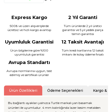
Express Kargo
2 Yıl Garanti
500₺ ve üzeri alışverişlerde
Tüm ürünlerde 2 yıl üretici
ücretsiz ve hızlı kargo avantajı
garantisi ve 5 yıl yedek parça
temin garantisi
Uyumluluk Garantisi
12 Taksit Avantajı
Ürün bilgilerine göre %100
Tüm kredi kartlarına 12 taksit
uyumluluk garantisi
imkanı ile kolay ödeme fırsatı
Avrupa Standartı
Avrupa normlarına uygun, test
edilmiş ve sertifikalı ürünler
Ürün Özellikleri
Ödeme Seçenekleri
Kargo & T
Bu bağlantı ayakları yalnızca Turtle markalı yan basamak
ürünleri ile uyumludur. 4 mm kalınlığında lazer kesim metalden