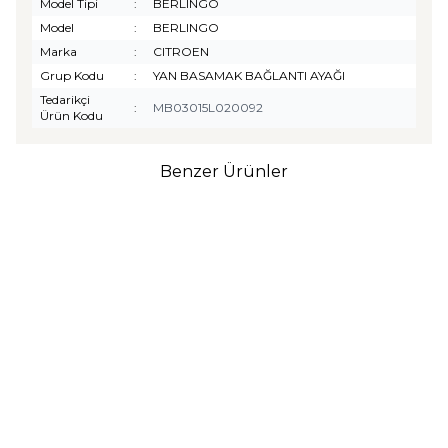
Model Tipi
:
BERLINGO
Model
:
BERLINGO
Marka
:
CITROEN
Grup Kodu
:
YAN BASAMAK BAĞLANTI AYAĞI
Tedarikçi
:
MB03015L020092
Ürün Kodu
Benzer Ürünler
TURTLE
Turtle Togg T10F
2025-2026 Uyumlu 3D
Havuzlu Bagaj Havuzu
₺
1.299,90