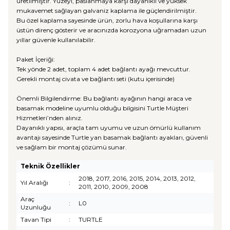
üretilmiştir. Yüzeyi, paslanmaya karşı dayanıklı ve yüksek
mukavemet sağlayan galvaniz kaplama ile güçlendirilmiştir.
Bu özel kaplama sayesinde ürün, zorlu hava koşullarına karşı
üstün direnç gösterir ve aracınızda korozyona uğramadan uzun
yıllar güvenle kullanılabilir.
Paket İçeriği:
Tek yönde 2 adet, toplam 4 adet bağlantı ayağı mevcuttur.
Gerekli montaj civata ve bağlantı seti (kutu içerisinde)
Önemli Bilgilendirme: Bu bağlantı ayağının hangi araca ve
basamak modeline uyumlu olduğu bilgisini Turtle Müşteri
Hizmetleri’nden alınız.
Dayanıklı yapısı, araçla tam uyumu ve uzun ömürlü kullanım
avantajı sayesinde Turtle yan basamak bağlantı ayakları, güvenli
ve sağlam bir montaj çözümü sunar.
Teknik Özellikler
2018, 2017, 2016, 2015, 2014, 2013, 2012,
Yıl Aralığı
:
2011, 2010, 2009, 2008
Araç
:
L0
Uzunluğu
Tavan Tipi
:
TURTLE