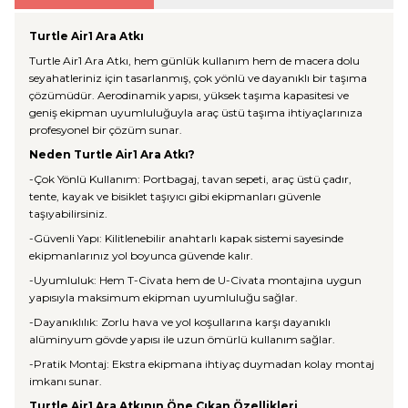
Turtle Air1 Ara Atkı
Turtle Air1 Ara Atkı, hem günlük kullanım hem de macera dolu
seyahatleriniz için tasarlanmış, çok yönlü ve dayanıklı bir taşıma
çözümüdür. Aerodinamik yapısı, yüksek taşıma kapasitesi ve
geniş ekipman uyumluluğuyla araç üstü taşıma ihtiyaçlarınıza
profesyonel bir çözüm sunar.
Neden Turtle Air1 Ara Atkı?
-Çok Yönlü Kullanım: Portbagaj, tavan sepeti, araç üstü çadır,
tente, kayak ve bisiklet taşıyıcı gibi ekipmanları güvenle
taşıyabilirsiniz.
-Güvenli Yapı: Kilitlenebilir anahtarlı kapak sistemi sayesinde
ekipmanlarınız yol boyunca güvende kalır.
-Uyumluluk: Hem T-Civata hem de U-Civata montajına uygun
yapısıyla maksimum ekipman uyumluluğu sağlar.
-Dayanıklılık: Zorlu hava ve yol koşullarına karşı dayanıklı
alüminyum gövde yapısı ile uzun ömürlü kullanım sağlar.
-Pratik Montaj: Ekstra ekipmana ihtiyaç duymadan kolay montaj
imkanı sunar.
Turtle Air1 Ara Atkının Öne Çıkan Özellikleri