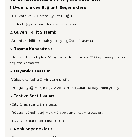
1.
Uyumluluk ve Bağlantı Seçenekleri:
-T-Civata ve U-Civata uyumluluğu.
-Farklı taşıyıcı aparatlarla sorunsuz kullanım.
2.
Güvenli Kilit Sistemi:
-Anahtarlı kilitli kapak yapısıyla güvenli taşıma.
3.
Taşıma Kapasitesi:
-Hareket halindeyken 75 kg, sabit kullanımda 250 kg tavsiye edilen
taşıma kapasitesi.
4.
Dayanıklı Tasarım:
-Yüksek kaliteli alüminyum profil.
-Rüzgar, yağmur, kar, UV ve iklim koşullarına dayanıklı yüzey.
5.
Test ve Sertifikalar:
-City Crash çarpışma testi.
-Rüzgar tüneli, yağmur, yük ve yanal kayma testleri.
-TÜV Rheinland sertifikalı ürün.
6.
Renk Seçenekleri: