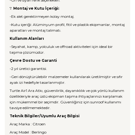
-Gri ve siyah renk seçenekleri.
7.
Montaj ve Kutu İçeriği:
-Ek alet gerektirmeyen kolay montaj.
-Kutu içeriği: Alüminyum profil, fitil ve plastik ekipmanlar, montaj
aparatları ve montaj talimatı.
Kullanım Alanları
-Seyahat, kamp, yolculuk ve offroad aktiviteleri için ideal bir
taşıma çözümüdür.
Çevre Dostu ve Garanti
-2 yıl üretici garantisi.
-Geri dönüştürülebilir malzemeler kullanılarak üretilmiştir ve sıfır
ayak izi hedefiyle tasarlanmıştır.
Turtle Air1 Ara Atkı, güvenilirlik, dayanıklılık ve çok yönlü kullanım
özellikleriyle araç üstü ekipman taşıma ihtiyaçlarınızı karşılamak
için mükemmel bir seçimdir. Güvenliğiniz için sunroof kullanımı
tavsiye edilmemektedir.
Teknik Bilgiler/Uyumlu Araç Bilgisi
Araç Marka : Citroen
Araç Model : Berlingo