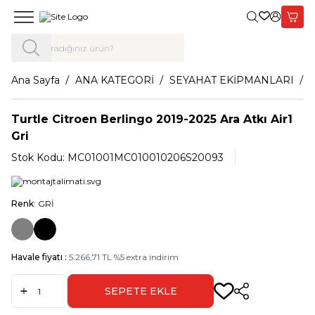
Giriş Yap,
Sepet
Ana Sayfa
ANA KATEGORİ
SEYAHAT EKİPMANLARI
Turtle Citroen Berlingo 2019-2025 Ara Atkı Air1
Gri
Stok Kodu:
MC01001MC010010206S20093
Renk
: GRİ
Havale fiyatı :
5.266,71
TL
%
5
extra indirim
SEPETE EKLE
Paylaş