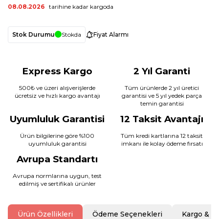
08.08.2026
tarihine kadar kargoda
Stok Durumu
Stokda
Fiyat Alarmı
Express Kargo
2 Yıl Garanti
500₺ ve üzeri alışverişlerde
Tüm ürünlerde 2 yıl üretici
ücretsiz ve hızlı kargo avantajı
garantisi ve 5 yıl yedek parça
temin garantisi
Uyumluluk Garantisi
12 Taksit Avantajı
Ürün bilgilerine göre %100
Tüm kredi kartlarına 12 taksit
uyumluluk garantisi
imkanı ile kolay ödeme fırsatı
Avrupa Standartı
Avrupa normlarına uygun, test
edilmiş ve sertifikalı ürünler
Ürün Özellikleri
Ödeme Seçenekleri
Kargo & T