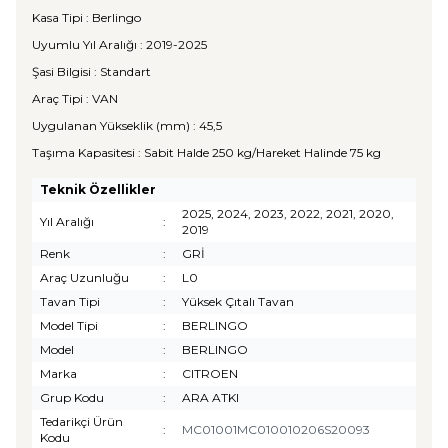
Kasa Tipi : Berlingo
Uyumlu Yıl Aralığı : 2019-2025
Şasi Bilgisi : Standart
Araç Tipi : VAN
Uygulanan Yükseklik (mm) : 45,5
Taşıma Kapasitesi : Sabit Halde 250 kg/Hareket Halinde 75 kg
Teknik Özellikler
2025, 2024, 2023, 2022, 2021, 2020,
Yıl Aralığı
:
2019
Renk
:
GRİ
Araç Uzunluğu
:
L0
Tavan Tipi
:
Yüksek Çıtalı Tavan
Model Tipi
:
BERLINGO
Model
:
BERLINGO
Marka
:
CITROEN
Grup Kodu
:
ARA ATKI
Tedarikçi Ürün
:
MC01001MC010010206S20093
Kodu