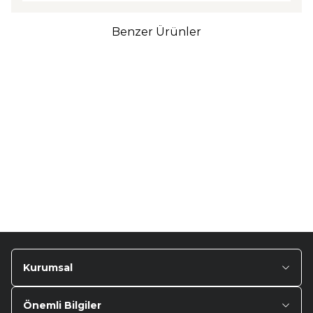
Benzer Ürünler
TURTLE
Turtle Togg T10F
2025-2026 Uyumlu 3D
Havuzlu Bagaj Havuzu
₺
1.299,90
Kurumsal
Önemli Bilgiler