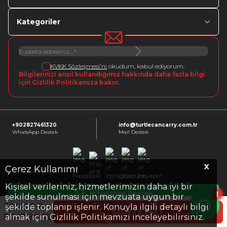
Kategoriler
KVKK Sözleşmesi'ni
okudum, kabul ediyorum.
Bilgilerinizi ansıl kullandığımız hakkında daha fazla bilgi
için Gizlilik Politikamıza bakın.
+902827461320
info@turtlecancarry.com.tr
WhatsApp Destek
Mail Destek
X
Facebook
X
Instagram
Youtube
Linkedin
Çerez Kullanımı
Kişisel verileriniz, hizmetlerimizin daha iyi bir
1
WhatsApp Destek
şekilde sunulması için mevzuata uygun bir
7.920,00
TL
şekilde toplanıp işlenir. Konuyla ilgili detaylı bilgi
SEPETE EKLE
5.543,90
TL
almak için Gizlilik Politikamızı inceleyebilirsiniz.