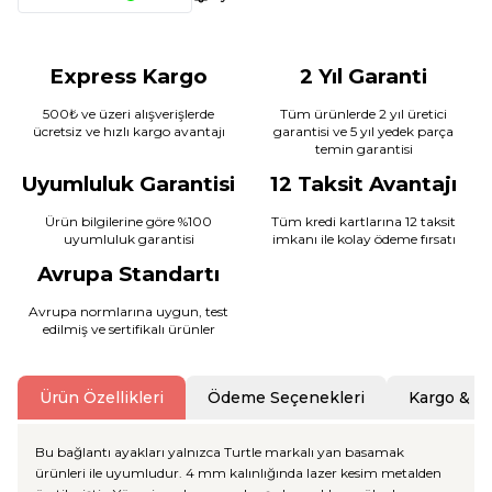
Express Kargo
2 Yıl Garanti
500₺ ve üzeri alışverişlerde
Tüm ürünlerde 2 yıl üretici
ücretsiz ve hızlı kargo avantajı
garantisi ve 5 yıl yedek parça
temin garantisi
Uyumluluk Garantisi
12 Taksit Avantajı
Ürün bilgilerine göre %100
Tüm kredi kartlarına 12 taksit
uyumluluk garantisi
imkanı ile kolay ödeme fırsatı
Avrupa Standartı
Avrupa normlarına uygun, test
edilmiş ve sertifikalı ürünler
Ürün Özellikleri
Ödeme Seçenekleri
Kargo & T
Bu bağlantı ayakları yalnızca Turtle markalı yan basamak
ürünleri ile uyumludur. 4 mm kalınlığında lazer kesim metalden