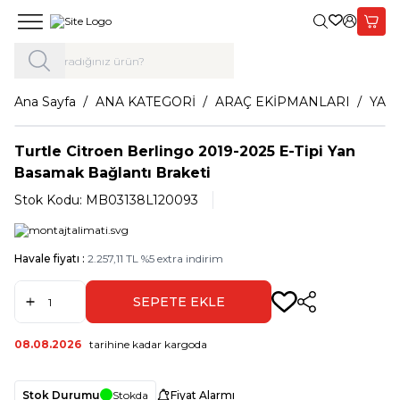
Giriş Yap,
Sepet
Ana Sayfa
ANA KATEGORİ
ARAÇ EKİPMANLARI
YAN
Turtle Citroen Berlingo 2019-2025 E-Tipi Yan
Basamak Bağlantı Braketi
Stok Kodu:
MB03138L120093
Havale fiyatı :
2.257,11
TL
%
5
extra indirim
SEPETE EKLE
Paylaş
08.08.2026
tarihine kadar kargoda
Stok Durumu
Stokda
Fiyat Alarmı