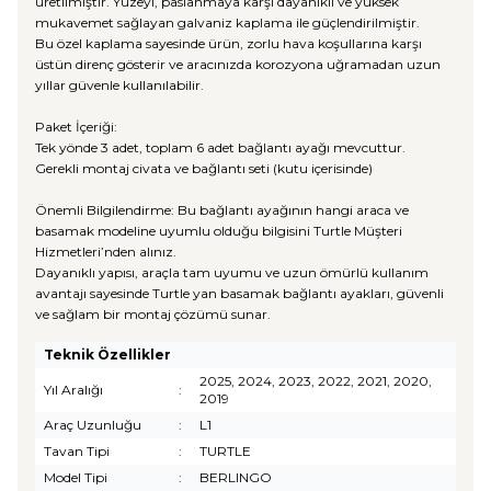
üretilmiştir. Yüzeyi, paslanmaya karşı dayanıklı ve yüksek
mukavemet sağlayan galvaniz kaplama ile güçlendirilmiştir.
Bu özel kaplama sayesinde ürün, zorlu hava koşullarına karşı
üstün direnç gösterir ve aracınızda korozyona uğramadan uzun
yıllar güvenle kullanılabilir.
Paket İçeriği:
Tek yönde 3 adet, toplam 6 adet bağlantı ayağı mevcuttur.
Gerekli montaj civata ve bağlantı seti (kutu içerisinde)
Önemli Bilgilendirme: Bu bağlantı ayağının hangi araca ve
basamak modeline uyumlu olduğu bilgisini Turtle Müşteri
Hizmetleri’nden alınız.
Dayanıklı yapısı, araçla tam uyumu ve uzun ömürlü kullanım
avantajı sayesinde Turtle yan basamak bağlantı ayakları, güvenli
ve sağlam bir montaj çözümü sunar.
Teknik Özellikler
2025, 2024, 2023, 2022, 2021, 2020,
Yıl Aralığı
:
2019
Araç Uzunluğu
:
L1
Tavan Tipi
:
TURTLE
Model Tipi
:
BERLINGO