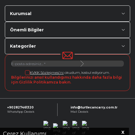
Kurumsal
Önemli Bilgiler
Kategoriler
KVKK Sözleşmesi'ni
okudum, kabul ediyorum.
Bilgilerinizi ansıl kullandığımız hakkında daha fazla bilgi
için Gizlilik Politikamıza bakın.
+902827461320
info@turtlecancarry.com.tr
WhatsApp Destek
Mail Destek
X
Facebook
X
Instagram
Youtube
Linkedin
Çerez Kullanımı