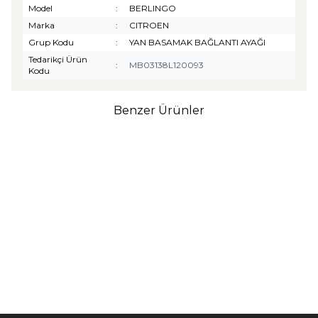
Model
:
BERLINGO
Marka
:
CITROEN
Grup Kodu
:
YAN BASAMAK BAĞLANTI AYAĞI
Tedarikçi Ürün
:
MB03138L120093
Kodu
Benzer Ürünler
TURTLE
Turtle Togg T10F
2025-2026 Uyumlu 3D
Havuzlu Bagaj Havuzu
₺
1.299,90