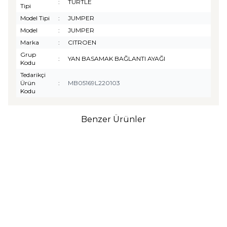
:
TURTLE
Tipi
Model Tipi
:
JUMPER
Model
:
JUMPER
Marka
:
CITROEN
Grup
:
YAN BASAMAK BAĞLANTI AYAĞI
Kodu
Tedarikçi
Ürün
:
MB05169L220103
Kodu
Benzer Ürünler
TURTLE
Turtle Togg T10F
2025-2026 Uyumlu 3D
Havuzlu Bagaj Havuzu
₺
1.299,90