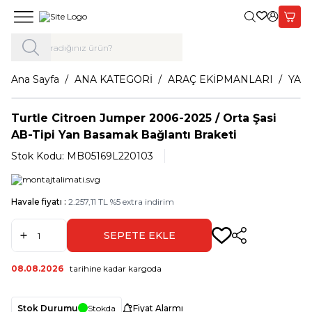
Giriş Yap,
Sepet
Ana Sayfa
ANA KATEGORİ
ARAÇ EKİPMANLARI
YAN
Turtle Citroen Jumper 2006-2025 / Orta Şasi
AB-Tipi Yan Basamak Bağlantı Braketi
Stok Kodu:
MB05169L220103
Havale fiyatı :
2.257,11
TL
%
5
extra indirim
SEPETE EKLE
Paylaş
08.08.2026
tarihine kadar kargoda
Stok Durumu
Stokda
Fiyat Alarmı