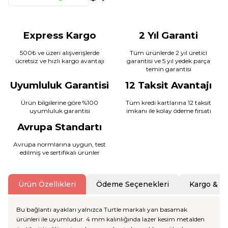
Express Kargo
2 Yıl Garanti
500₺ ve üzeri alışverişlerde
Tüm ürünlerde 2 yıl üretici
ücretsiz ve hızlı kargo avantajı
garantisi ve 5 yıl yedek parça
temin garantisi
Uyumluluk Garantisi
12 Taksit Avantajı
Ürün bilgilerine göre %100
Tüm kredi kartlarına 12 taksit
uyumluluk garantisi
imkanı ile kolay ödeme fırsatı
Avrupa Standartı
Avrupa normlarına uygun, test
edilmiş ve sertifikalı ürünler
Ürün Özellikleri
Ödeme Seçenekleri
Kargo & T
Bu bağlantı ayakları yalnızca Turtle markalı yan basamak
ürünleri ile uyumludur. 4 mm kalınlığında lazer kesim metalden