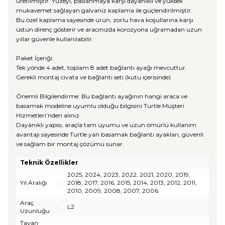
üretilmiştir. Yüzeyi, paslanmaya karşı dayanıklı ve yüksek
mukavemet sağlayan galvaniz kaplama ile güçlendirilmiştir.
Bu özel kaplama sayesinde ürün, zorlu hava koşullarına karşı
üstün direnç gösterir ve aracınızda korozyona uğramadan uzun
yıllar güvenle kullanılabilir.
Paket İçeriği:
Tek yönde 4 adet, toplam 8 adet bağlantı ayağı mevcuttur.
Gerekli montaj civata ve bağlantı seti (kutu içerisinde)
Önemli Bilgilendirme: Bu bağlantı ayağının hangi araca ve
basamak modeline uyumlu olduğu bilgisini Turtle Müşteri
Hizmetleri’nden alınız.
Dayanıklı yapısı, araçla tam uyumu ve uzun ömürlü kullanım
avantajı sayesinde Turtle yan basamak bağlantı ayakları, güvenli
ve sağlam bir montaj çözümü sunar.
Teknik Özellikler
2025, 2024, 2023, 2022, 2021, 2020, 2019,
Yıl Aralığı
:
2018, 2017, 2016, 2015, 2014, 2013, 2012, 2011,
2010, 2009, 2008, 2007, 2006
Araç
:
L2
Uzunluğu
Tavan