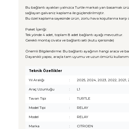
Bu bağlantı ayakları yalnızca Turtle markalı yan basamak ürü
sağlayan galvaniz kaplama ile güçlendirilmiştir.
Bu özel kaplama sayesinde ürün, zorlu hava koşullarına karşı 
Paket İçeriği:
Tek yönde 4 adet, toplam 8 adet bağlantı ayağı mevcuttur.
Gerekli montaj civata ve bağlantı seti (kutu içerisinde)
Önemli Bilgilendirme: Bu bağlantı ayağının hangi araca ve ba
Dayanıklı yapısı, araçla tam uyumu ve uzun ömürlü kullanım 
Teknik Özellikler
Yıl Aralığı
:
2025, 2024, 2023, 2022, 2021, 
Araç Uzunluğu
:
L1
Tavan Tipi
:
TURTLE
Model Tipi
:
RELAY
Model
:
RELAY
Marka
:
CITROEN