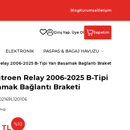
Blog
Kurumsal
İletişim
Giriş Yap, Üye Ol
Sepetim
ELEKTRONİK
PASPAS & BAGAJ HAVUZU
Relay 2006-2025 B-Tipi Yan Basamak Bağlantı Braketi
itroen Relay 2006-2025 B-Tipi
amak Bağlantı Braketi
2169L120106
%
10
TL