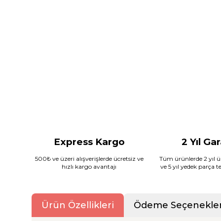
Express Kargo
2 Yıl Ga
500₺ ve üzeri alışverişlerde ücretsiz ve
Tüm ürünlerde 2 yıl ür
hızlı kargo avantajı
ve 5 yıl yedek parça 
Ürün Özellikleri
Ödeme Seçenekler