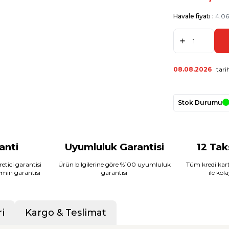
Havale fiyatı :
4.06
08.08.2026
tarih
Stok Durumu
ranti
Uyumluluk Garantisi
12 Tak
etici garantisi
Ürün bilgilerine göre %100 uyumluluk
Tüm kredi kart
temin garantisi
garantisi
ile kol
i
Kargo & Teslimat