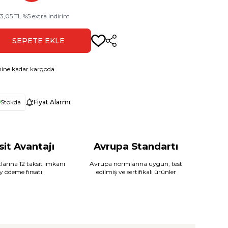
3,05
TL
%
5
extra indirim
SEPETE EKLE
Paylaş
ine kadar kargoda
Stokda
Fiyat Alarmı
sit Avantajı
Avrupa Standartı
larına 12 taksit imkanı
Avrupa normlarına uygun, test
ay ödeme fırsatı
edilmiş ve sertifikalı ürünler