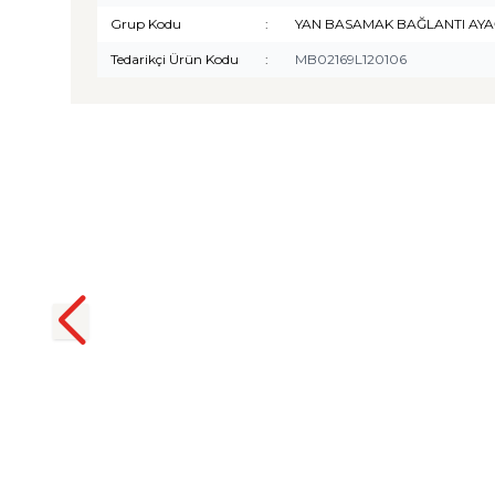
Grup Kodu
:
YAN BASAMAK BAĞLANTI AYA
Tedarikçi Ürün Kodu
:
MB02169L120106
TURTLE
Turtle Togg T10F 2025-2026
Uyumlu 3D Havuzlu Bagaj
Havuzu
₺
1.299,90