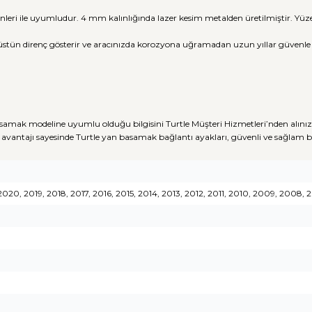
nleri ile uyumludur. 4 mm kalınlığında lazer kesim metalden üretilmiştir. Y
üstün direnç gösterir ve aracınızda korozyona uğramadan uzun yıllar güvenle ku
samak modeline uyumlu olduğu bilgisini Turtle Müşteri Hizmetleri’nden alınız
avantajı sayesinde Turtle yan basamak bağlantı ayakları, güvenli ve sağlam
2020, 2019, 2018, 2017, 2016, 2015, 2014, 2013, 2012, 2011, 2010, 2009, 2008,