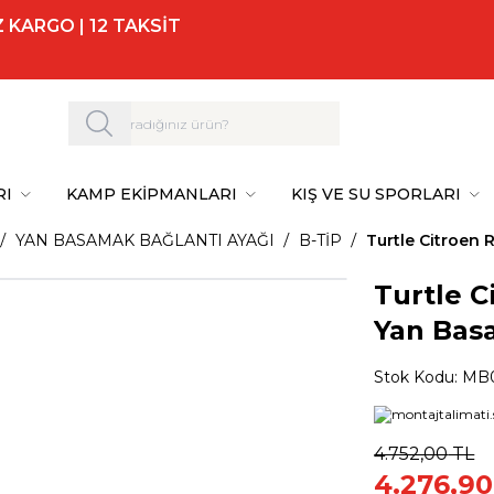
 KARGO | 12 TAKSİT
RI
KAMP EKİPMANLARI
KIŞ VE SU SPORLARI
YAN BASAMAK BAĞLANTI AYAĞI
B-TİP
Turtle Citroen 
Turtle C
Yan Bas
Stok Kodu:
MB0
4.752,00
TL
4.276,90