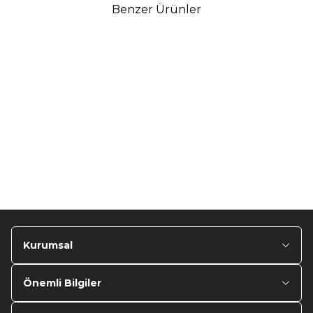
Benzer Ürünler
TURTLE
Turtle Togg T10F
2025-2026 Uyumlu 3D
Havuzlu Bagaj Havuzu
₺
1.299,90
Kurumsal
Önemli Bilgiler