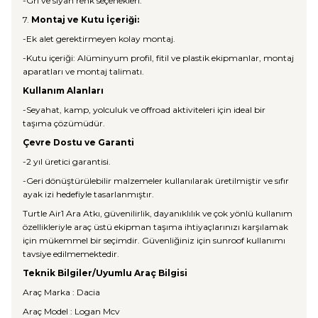
-Gri ve siyah renk seçenekleri.
7.
Montaj ve Kutu İçeriği:
-Ek alet gerektirmeyen kolay montaj.
-Kutu içeriği: Alüminyum profil, fitil ve plastik ekipmanlar, montaj
aparatları ve montaj talimatı.
Kullanım Alanları
-Seyahat, kamp, yolculuk ve offroad aktiviteleri için ideal bir
taşıma çözümüdür.
Çevre Dostu ve Garanti
-2 yıl üretici garantisi.
-Geri dönüştürülebilir malzemeler kullanılarak üretilmiştir ve sıfır
ayak izi hedefiyle tasarlanmıştır.
Turtle Air1 Ara Atkı, güvenilirlik, dayanıklılık ve çok yönlü kullanım
özellikleriyle araç üstü ekipman taşıma ihtiyaçlarınızı karşılamak
için mükemmel bir seçimdir. Güvenliğiniz için sunroof kullanımı
tavsiye edilmemektedir.
Teknik Bilgiler/Uyumlu Araç Bilgisi
Araç Marka : Dacia
Araç Model : Logan Mcv