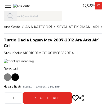
Giriş Yap,
Sepet
Ana Sayfa
ANA KATEGORİ
SEYAHAT EKİPMANLARI
Turtle Dacia Logan Mcv 2007-2012 Ara Atkı Air1
Gri
Stok Kodu:
MC01001MC010018686S20114
Renk
: GRİ
Havale fiyatı :
5.266,71
TL
%
5
extra indirim
SEPETE EKLE
Paylaş