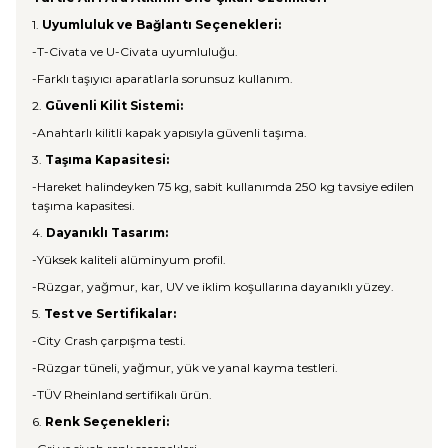
1.
Uyumluluk ve Bağlantı Seçenekleri:
-T-Civata ve U-Civata uyumluluğu.
-Farklı taşıyıcı aparatlarla sorunsuz kullanım.
2.
Güvenli Kilit Sistemi:
-Anahtarlı kilitli kapak yapısıyla güvenli taşıma.
3.
Taşıma Kapasitesi:
-Hareket halindeyken 75 kg, sabit kullanımda 250 kg tavsiye edilen
taşıma kapasitesi.
4.
Dayanıklı Tasarım:
-Yüksek kaliteli alüminyum profil.
-Rüzgar, yağmur, kar, UV ve iklim koşullarına dayanıklı yüzey.
5.
Test ve Sertifikalar:
-City Crash çarpışma testi.
-Rüzgar tüneli, yağmur, yük ve yanal kayma testleri.
-TÜV Rheinland sertifikalı ürün.
6.
Renk Seçenekleri: