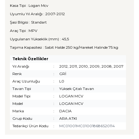
Kasa Tipi : Logan Mcv
Uyumlu Yıl Aralığı : 2007-2012
Şasi Bilgisi : Standart
Araç Tipi : MPV
Uygulanan Yükseklik (mm) : 45,5
Taşıma Kapasitesi : Sabit Halde 250 kg/Hareket Halinde 75 kg
Teknik Özellikler
Yıl Aralığı
:
2012, 2011, 2010, 2009, 2008, 2007
Renk
:
GRİ
Araç Uzunluğu
:
L0
Tavan Tipi
:
Yüksek Çıtalı Tavan
Model Tipi
:
LOGAN MCV
Model
:
LOGAN MCV
Marka
:
DACIA
Grup Kodu
:
ARA ATKI
Tedarikçi Ürün Kodu
:
MC01001MC010018686S20114