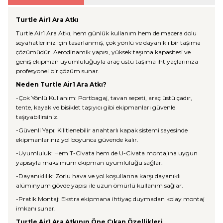
Turtle Air1 Ara Atkı
Turtle Air1 Ara Atkı, hem günlük kullanım hem de macera dolu
seyahatleriniz için tasarlanmış, çok yönlü ve dayanıklı bir taşıma
çözümüdür. Aerodinamik yapısı, yüksek taşıma kapasitesi ve
geniş ekipman uyumluluğuyla araç üstü taşıma ihtiyaçlarınıza
profesyonel bir çözüm sunar.
Neden Turtle Air1 Ara Atkı?
-Çok Yönlü Kullanım: Portbagaj, tavan sepeti, araç üstü çadır,
tente, kayak ve bisiklet taşıyıcı gibi ekipmanları güvenle
taşıyabilirsiniz.
-Güvenli Yapı: Kilitlenebilir anahtarlı kapak sistemi sayesinde
ekipmanlarınız yol boyunca güvende kalır.
-Uyumluluk: Hem T-Civata hem de U-Civata montajına uygun
yapısıyla maksimum ekipman uyumluluğu sağlar.
-Dayanıklılık: Zorlu hava ve yol koşullarına karşı dayanıklı
alüminyum gövde yapısı ile uzun ömürlü kullanım sağlar.
-Pratik Montaj: Ekstra ekipmana ihtiyaç duymadan kolay montaj
imkanı sunar.
Turtle Air1 Ara Atkının Öne Çıkan Özellikleri