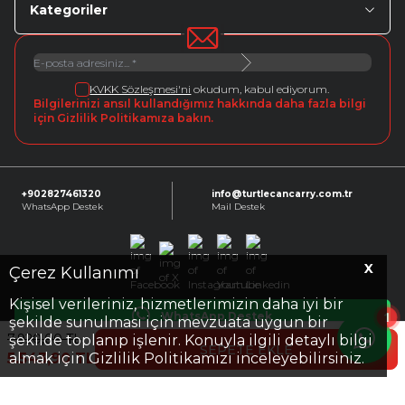
Kategoriler
KVKK Sözleşmesi'ni
okudum, kabul ediyorum.
Bilgilerinizi ansıl kullandığımız hakkında daha fazla bilgi
için Gizlilik Politikamıza bakın.
+902827461320
info@turtlecancarry.com.tr
WhatsApp Destek
Mail Destek
X
Facebook
X
Instagram
Youtube
Linkedin
Çerez Kullanımı
Kişisel verileriniz, hizmetlerimizin daha iyi bir
1
WhatsApp Destek
şekilde sunulması için mevzuata uygun bir
7.920,00
TL
şekilde toplanıp işlenir. Konuyla ilgili detaylı bilgi
SEPETE EKLE
5.543,90
TL
almak için Gizlilik Politikamızı inceleyebilirsiniz.