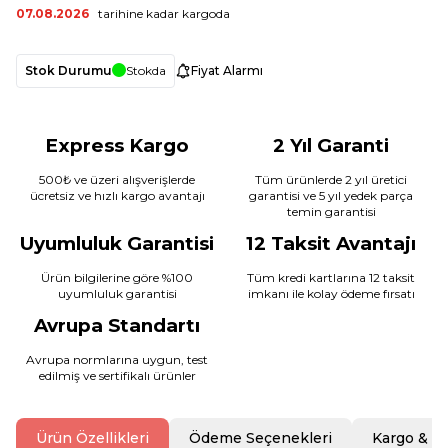
07.08.2026
tarihine kadar kargoda
Stok Durumu
Stokda
Fiyat Alarmı
Express Kargo
2 Yıl Garanti
500₺ ve üzeri alışverişlerde
Tüm ürünlerde 2 yıl üretici
ücretsiz ve hızlı kargo avantajı
garantisi ve 5 yıl yedek parça
temin garantisi
Uyumluluk Garantisi
12 Taksit Avantajı
Ürün bilgilerine göre %100
Tüm kredi kartlarına 12 taksit
uyumluluk garantisi
imkanı ile kolay ödeme fırsatı
Avrupa Standartı
Avrupa normlarına uygun, test
edilmiş ve sertifikalı ürünler
Ürün Özellikleri
Ödeme Seçenekleri
Kargo & T