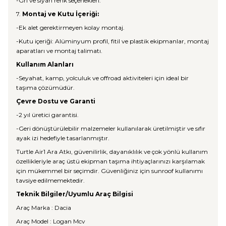
-Gri ve siyah renk seçenekleri.
7.
Montaj ve Kutu İçeriği:
-Ek alet gerektirmeyen kolay montaj.
-Kutu içeriği: Alüminyum profil, fitil ve plastik ekipmanlar, montaj
aparatları ve montaj talimatı.
Kullanım Alanları
-Seyahat, kamp, yolculuk ve offroad aktiviteleri için ideal bir
taşıma çözümüdür.
Çevre Dostu ve Garanti
-2 yıl üretici garantisi.
-Geri dönüştürülebilir malzemeler kullanılarak üretilmiştir ve sıfır
ayak izi hedefiyle tasarlanmıştır.
Turtle Air1 Ara Atkı, güvenilirlik, dayanıklılık ve çok yönlü kullanım
özellikleriyle araç üstü ekipman taşıma ihtiyaçlarınızı karşılamak
için mükemmel bir seçimdir. Güvenliğiniz için sunroof kullanımı
tavsiye edilmemektedir.
Teknik Bilgiler/Uyumlu Araç Bilgisi
Araç Marka : Dacia
Araç Model : Logan Mcv