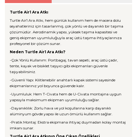
Turtle Air1 Ara Atkı
Turtle Air1 Ara Atkı, hem günlük kullanım hem de macera dolu
seyahatleriniz için tasarlanmış, çok yönlü ve dayanıklı bir taşıma
çözümüdür. Aerodinamik yapısı, yüksek taşıma kapasitesi ve
geniş ekipman uyumluluğuyla araç üstü taşıma ihtiyaçlarınıza
profesyonel bir çözüm sunar.
Neden Turtle Air1 Ara Atkı?
-Çok Yönlü Kullanım: Portbagaj, tavan sepeti, araç üstü çadır,
tente, kayak ve bisiklet taşıyıcı gibi ekipmanları güvenle
taşıyabilirsiniz.
-Güvenli Yapı: Kilitlenebilir anahtarlı kapak sistemi sayesinde
ekipmanlarınız yol boyunca güvende kalır.
-Uyumluluk: Hem T-Civata hem de U-Civata montajına uygun
yapısıyla maksimum ekipman uyumluluğu sağlar.
-Dayanıklılık: Zorlu hava ve yol koşullarına karşı dayanıklı
alüminyum gövde yapısı ile uzun ömürlü kullanım sağlar.
-Pratik Montaj: Ekstra ekipmana ihtiyaç duymadan kolay montaj
imkanı sunar.
Turtle Air1 Ara Atkının Öne Çıkan Özellikleri