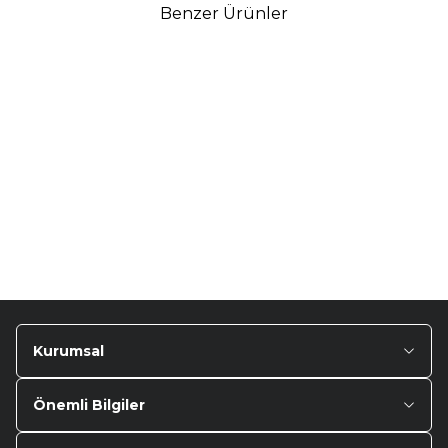
Benzer Ürünler
TURTLE
Turtle Togg T10F
2025-2026 Uyumlu 3D
Havuzlu Bagaj Havuzu
₺
1.299,90
Kurumsal
Önemli Bilgiler