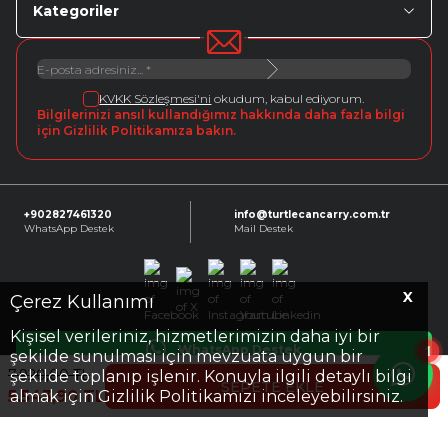
Kategoriler
KVKK Sözleşmesi'ni
okudum, kabul ediyorum.
Bilgilerinizi ansıl kullandığımız hakkında daha fazla bilgi
için Gizlilik Politikamıza bakın.
+902827461320
info@turtlecancarry.com.tr
WhatsApp Destek
Mail Destek
X
Facebook
X
Instagram
Youtube
Linkedin
Çerez Kullanımı
Kişisel verileriniz, hizmetlerimizin daha iyi bir
1
WhatsApp Destek
şekilde sunulması için mevzuata uygun bir
7.920,00
TL
şekilde toplanıp işlenir. Konuyla ilgili detaylı bilgi
SEPETE EKLE
5.543,90
TL
almak için Gizlilik Politikamızı inceleyebilirsiniz.