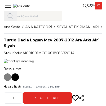
Giriş Yap,
Sepet
Ana Sayfa
ANA KATEGORİ
SEYAHAT EKİPMANLARI
Turtle Dacia Logan Mcv 2007-2012 Ara Atkı Air1
Siyah
Stok Kodu:
MC01001MC010018686B20114
Renk
: SİYAH
Havale fiyatı :
5.266,71
TL
%
5
extra indirim
SEPETE EKLE
Paylaş