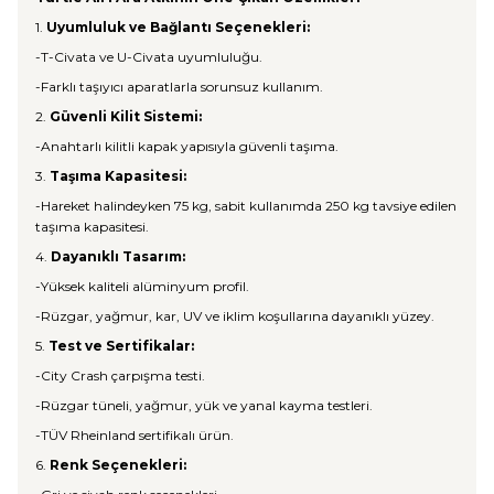
1.
Uyumluluk ve Bağlantı Seçenekleri:
-T-Civata ve U-Civata uyumluluğu.
-Farklı taşıyıcı aparatlarla sorunsuz kullanım.
2.
Güvenli Kilit Sistemi:
-Anahtarlı kilitli kapak yapısıyla güvenli taşıma.
3.
Taşıma Kapasitesi:
-Hareket halindeyken 75 kg, sabit kullanımda 250 kg tavsiye edilen
taşıma kapasitesi.
4.
Dayanıklı Tasarım:
-Yüksek kaliteli alüminyum profil.
-Rüzgar, yağmur, kar, UV ve iklim koşullarına dayanıklı yüzey.
5.
Test ve Sertifikalar:
-City Crash çarpışma testi.
-Rüzgar tüneli, yağmur, yük ve yanal kayma testleri.
-TÜV Rheinland sertifikalı ürün.
6.
Renk Seçenekleri: