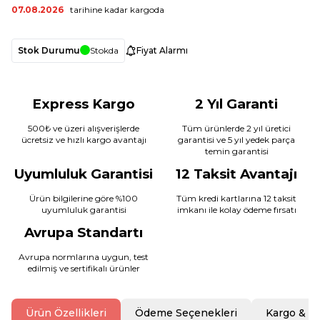
07.08.2026
tarihine kadar kargoda
Stok Durumu
Stokda
Fiyat Alarmı
Express Kargo
2 Yıl Garanti
500₺ ve üzeri alışverişlerde
Tüm ürünlerde 2 yıl üretici
ücretsiz ve hızlı kargo avantajı
garantisi ve 5 yıl yedek parça
temin garantisi
Uyumluluk Garantisi
12 Taksit Avantajı
Ürün bilgilerine göre %100
Tüm kredi kartlarına 12 taksit
uyumluluk garantisi
imkanı ile kolay ödeme fırsatı
Avrupa Standartı
Avrupa normlarına uygun, test
edilmiş ve sertifikalı ürünler
Ürün Özellikleri
Ödeme Seçenekleri
Kargo & T