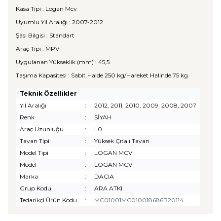
Kasa Tipi : Logan Mcv
Uyumlu Yıl Aralığı : 2007-2012
Şasi Bilgisi : Standart
Araç Tipi : MPV
Uygulanan Yükseklik (mm) : 45,5
Taşıma Kapasitesi : Sabit Halde 250 kg/Hareket Halinde 75 kg
Teknik Özellikler
Yıl Aralığı
:
2012, 2011, 2010, 2009, 2008, 2007
Renk
:
SİYAH
Araç Uzunluğu
:
L0
Tavan Tipi
:
Yüksek Çıtalı Tavan
Model Tipi
:
LOGAN MCV
Model
:
LOGAN MCV
Marka
:
DACIA
Grup Kodu
:
ARA ATKI
Tedarikçi Ürün Kodu
:
MC01001MC010018686B20114