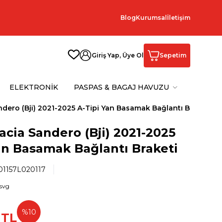
Blog
Kurumsal
İletişim
Giriş Yap, Üye Ol
Sepetim
ELEKTRONİK
PASPAS & BAGAJ HAVUZU
ndero (Bji) 2021-2025 A-Tipi Yan Basamak Bağlantı Braketi
acia Sandero (Bji) 2021-2025
an Basamak Bağlantı Braketi
1157L020117
%
10
TL