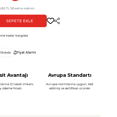
5,85
TL
%
5
extra indirim
SEPETE EKLE
Paylaş
ine kadar kargoda
Stokda
Fiyat Alarmı
sit Avantajı
Avrupa Standartı
larına 12 taksit imkanı
Avrupa normlarına uygun, test
ay ödeme fırsatı
edilmiş ve sertifikalı ürünler