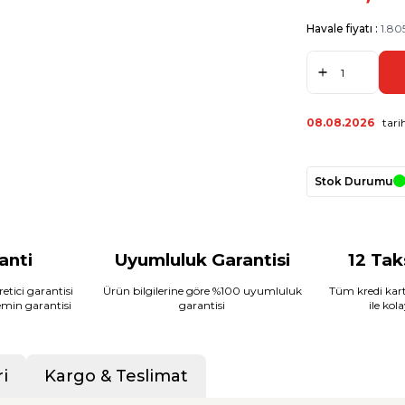
Havale fiyatı :
1.80
08.08.2026
tarih
Stok Durumu
ranti
Uyumluluk Garantisi
12 Tak
etici garantisi
Ürün bilgilerine göre %100 uyumluluk
Tüm kredi kart
temin garantisi
garantisi
ile kol
i
Kargo & Teslimat