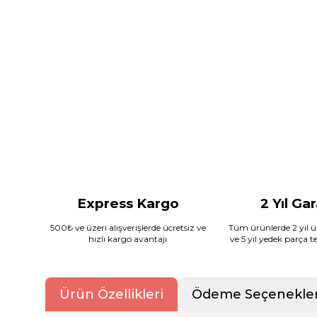
Express Kargo
2 Yıl Ga
500₺ ve üzeri alışverişlerde ücretsiz ve
Tüm ürünlerde 2 yıl ür
hızlı kargo avantajı
ve 5 yıl yedek parça 
Ürün Özellikleri
Ödeme Seçenekler