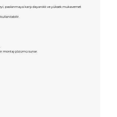
üzeyi, paslanmaya karşı dayanıklı ve yüksek mukavemet
llanılabilir.
.
 bir montaj çözümü sunar.