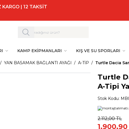
 KARGO | 12 TAKSİT
RI
KAMP EKİPMANLARI
KIŞ VE SU SPORLARI
YAN BASAMAK BAĞLANTI AYAĞI
A-TİP
Turtle Dacia Sa
Turtle D
A-Tipi Y
Stok Kodu:
MB0
2.112,00
TL
1.900,90