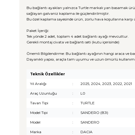
Bu bağlantı ayakları yalnızca Turtle markalı yan basamak ürü
sağlayan galvaniz kaplama ile güçlendirilmiştir.
Bu özel kaplama sayesinde ürün, zorlu hava koşullarına karşı 
Paket İçeriği:
Tek yönde 2 adet, toplam 4 adet bağlantı ayağı mevcuttur.
Gerekli montaj civata ve bağlantı seti (kutu içerisinde)
Önemli Bilgilendirme: Bu bağlantı ayağının hangi araca ve ba
Dayanıklı yapısı, araçla tam uyumu ve uzun ömürlü kullanım 
Teknik Özellikler
Yıl Aralığı
:
2025, 2024, 2023, 2022, 2021
Araç Uzunluğu
:
L0
Tavan Tipi
:
TURTLE
Model Tipi
:
SANDERO (BJI)
Model
:
SANDERO
Marka
:
DACIA