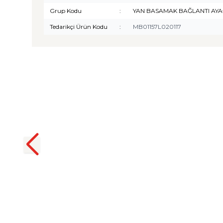
Grup Kodu
:
YAN BASAMAK BAĞLANTI AYA
Tedarikçi Ürün Kodu
:
MB01157L020117
TURTLE
Turtle Togg T10F 2025-2026
Uyumlu 3D Havuzlu Bagaj
Havuzu
₺
1.299,90