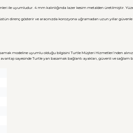
nleri ile uyumludur. 4 mm kalınlığında lazer kesim metalden üretilmiştir. Y
üstün direnç gösterir ve aracınızda korozyona uğramadan uzun yıllar güvenle ku
samak modeline uyumlu olduğu bilgisini Turtle Müşteri Hizmetleri’nden alınız
avantajı sayesinde Turtle yan basamak bağlantı ayakları, güvenli ve sağlam