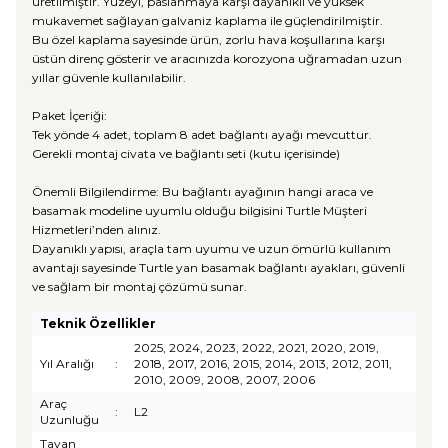
üretilmiştir. Yüzeyi, paslanmaya karşı dayanıklı ve yüksek
mukavemet sağlayan galvaniz kaplama ile güçlendirilmiştir.
Bu özel kaplama sayesinde ürün, zorlu hava koşullarına karşı
üstün direnç gösterir ve aracınızda korozyona uğramadan uzun
yıllar güvenle kullanılabilir.
Paket İçeriği:
Tek yönde 4 adet, toplam 8 adet bağlantı ayağı mevcuttur.
Gerekli montaj civata ve bağlantı seti (kutu içerisinde)
Önemli Bilgilendirme: Bu bağlantı ayağının hangi araca ve
basamak modeline uyumlu olduğu bilgisini Turtle Müşteri
Hizmetleri’nden alınız.
Dayanıklı yapısı, araçla tam uyumu ve uzun ömürlü kullanım
avantajı sayesinde Turtle yan basamak bağlantı ayakları, güvenli
ve sağlam bir montaj çözümü sunar.
Teknik Özellikler
2025, 2024, 2023, 2022, 2021, 2020, 2019,
Yıl Aralığı
:
2018, 2017, 2016, 2015, 2014, 2013, 2012, 2011,
2010, 2009, 2008, 2007, 2006
Araç
:
L2
Uzunluğu
Tavan