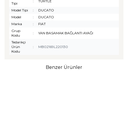
:
TURTLE
Tipi
Model Tipi
:
DUCATO
Model
:
DUCATO
Marka
:
FIAT
Grup
:
YAN BASAMAK BAĞLANTI AYAĞI
Kodu
Tedarikçi
Ürün
:
MB02169L220130
Kodu
Benzer Ürünler
TURTLE
Turtle Togg T10F
2025-2026 Uyumlu 3D
Havuzlu Bagaj Havuzu
₺
1.299,90