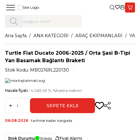
Giriş Yap,
Sepet
Ana Sayfa
ANA KATEGORİ
ARAÇ EKİPMANLARI
YAN
Turtle Fiat Ducato 2006-2025 / Orta Şasi B-Tipi
Yan Basamak Bağlantı Braketi
Stok Kodu:
MB02169L220130
Havale fiyatı :
4.063,05
TL
%
5
extra indirim
SEPETE EKLE
Paylaş
06.08.2026
tarihine kadar kargoda
Stok Durumu
Stokda
Fiyat Alarmı