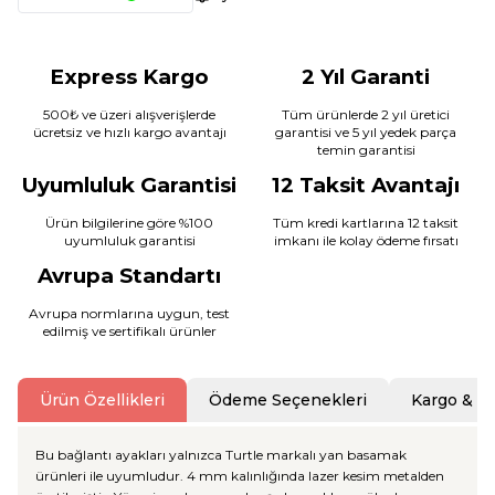
Express Kargo
2 Yıl Garanti
500₺ ve üzeri alışverişlerde
Tüm ürünlerde 2 yıl üretici
ücretsiz ve hızlı kargo avantajı
garantisi ve 5 yıl yedek parça
temin garantisi
Uyumluluk Garantisi
12 Taksit Avantajı
Ürün bilgilerine göre %100
Tüm kredi kartlarına 12 taksit
uyumluluk garantisi
imkanı ile kolay ödeme fırsatı
Avrupa Standartı
Avrupa normlarına uygun, test
edilmiş ve sertifikalı ürünler
Ürün Özellikleri
Ödeme Seçenekleri
Kargo & T
Bu bağlantı ayakları yalnızca Turtle markalı yan basamak
ürünleri ile uyumludur. 4 mm kalınlığında lazer kesim metalden