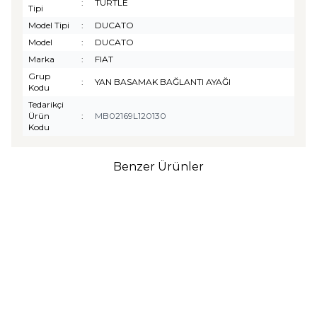
:
TURTLE
Tipi
Model Tipi
:
DUCATO
Model
:
DUCATO
Marka
:
FIAT
Grup
:
YAN BASAMAK BAĞLANTI AYAĞI
Kodu
Tedarikçi
Ürün
:
MB02169L120130
Kodu
Benzer Ürünler
TURTLE
Turtle Togg T10F
2025-2026 Uyumlu 3D
Havuzlu Bagaj Havuzu
₺
1.299,90