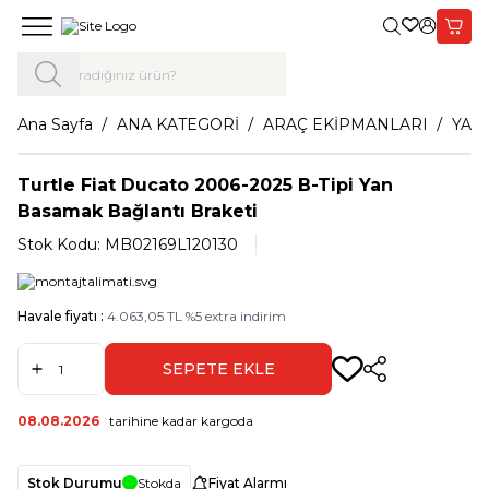
Giriş Yap,
Sepet
Ana Sayfa
ANA KATEGORİ
ARAÇ EKİPMANLARI
YAN
Turtle Fiat Ducato 2006-2025 B-Tipi Yan
Basamak Bağlantı Braketi
Stok Kodu:
MB02169L120130
Havale fiyatı :
4.063,05
TL
%
5
extra indirim
SEPETE EKLE
Paylaş
08.08.2026
tarihine kadar kargoda
Stok Durumu
Stokda
Fiyat Alarmı