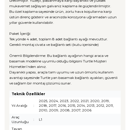
üretilmiştir. Yüzeyi, paslanmaya karşı dayanıklı ve yüksek
mukavemet sağlayan galvaniz kaplama ile güçlendirilmiştir.
Bu özel kaplama sayesinde ürün, zorlu hava koşullarına karşı
üstün direnç gösterir ve aracınızda korozyona uğramadan uzun
yıllar güvenle kullanılabilir.
Paket İçeriği:
Tek yönde 4 adet, toplam 8 adet bağlantı ayağı mevcuttur.
Gerekli montaj civata ve bağlantı seti (kutu içerisinde)
Önemli Bilgilendirme: Bu bağlantı ayağının hangi araca ve
basamak modeline uyumlu olduğu bilgisini Turtle Müşteri
Hizmetleri’nden alınız.
Dayanıklı yapısı, araçla tam uyumu ve uzun ömürlü kullanım
avantajı sayesinde Turtle yan basamak bağlantı ayakları, güvenli
ve sağlam bir montaj çözümü sunar.
Teknik Özellikler
2025, 2024, 2023, 2022, 2021, 2020, 2019,
Yıl Aralığı
:
2018, 2017, 2016, 2015, 2014, 2013, 2012, 2011,
2010, 2009, 2008, 2007, 2006
Araç
:
L1
Uzunluğu
Tavan