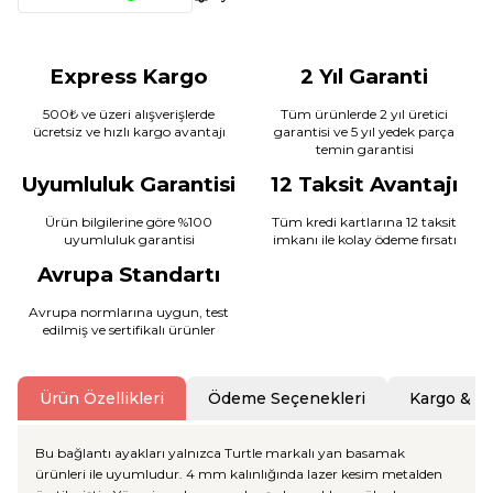
Express Kargo
2 Yıl Garanti
500₺ ve üzeri alışverişlerde
Tüm ürünlerde 2 yıl üretici
ücretsiz ve hızlı kargo avantajı
garantisi ve 5 yıl yedek parça
temin garantisi
Uyumluluk Garantisi
12 Taksit Avantajı
Ürün bilgilerine göre %100
Tüm kredi kartlarına 12 taksit
uyumluluk garantisi
imkanı ile kolay ödeme fırsatı
Avrupa Standartı
Avrupa normlarına uygun, test
edilmiş ve sertifikalı ürünler
Ürün Özellikleri
Ödeme Seçenekleri
Kargo & T
Bu bağlantı ayakları yalnızca Turtle markalı yan basamak
ürünleri ile uyumludur. 4 mm kalınlığında lazer kesim metalden