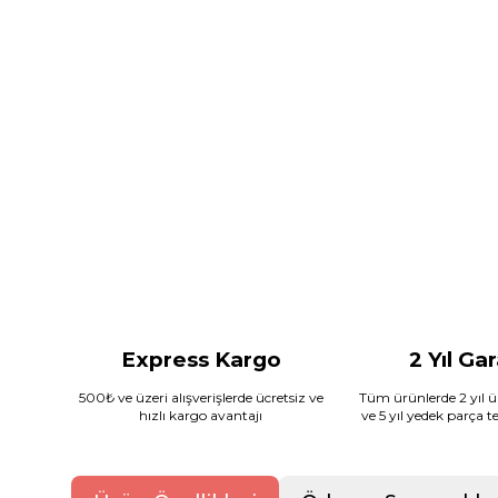
Express Kargo
2 Yıl Ga
500₺ ve üzeri alışverişlerde ücretsiz ve
Tüm ürünlerde 2 yıl ür
hızlı kargo avantajı
ve 5 yıl yedek parça 