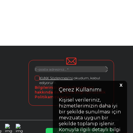
KVKK Sözleşmesi'ni
okudum, kabul
ediyorum.
X
Bilgilerinizi ansıl kullandığımız
Çerez Kullanımı
hakkında daha fazla bilgi için Gizlilik
Politikamıza bakın.
Kişisel verileriniz,
hizmetlerimizin daha iyi
bir şekilde sunulması için
mevzuata uygun bir
şekilde toplanıp işlenir.
Konuyla ilgili detaylı bilgi