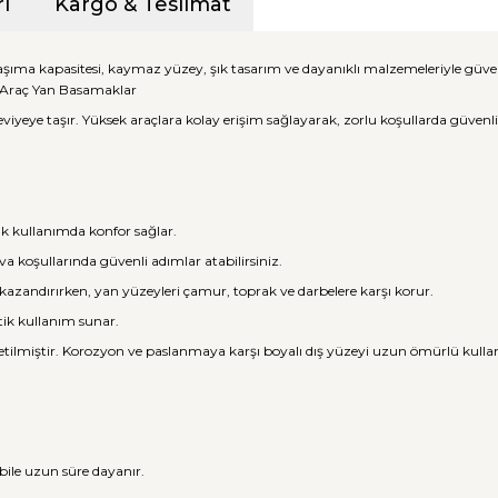
i
Kargo & Teslimat
 taşıma kapasitesi, kaymaz yüzey, şık tasarım ve dayanıklı malzemeleriyle güv
i Araç Yan Basamaklar
iyeye taşır. Yüksek araçlara kolay erişim sağlayarak, zorlu koşullarda güvenli 
lük kullanımda konfor sağlar.
a koşullarında güvenli adımlar atabilirsiniz.
 kazandırırken, yan yüzeyleri çamur, toprak ve darbelere karşı korur.
atik kullanım sunar.
etilmiştir. Korozyon ve paslanmaya karşı boyalı dış yüzeyi uzun ömürlü kulla
bile uzun süre dayanır.