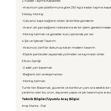
2.Yüksek Taşıma Kapasitesi:
-Aracınızın şasi platformuna göre 250 kg’a kadar taşıma kapasi
3.Kolay Montaj:
-Galvaniz kaplı bağlantı kitleri ile birlikte gönderilir.
-Aracın alt şasi bağlantı noktalarına ek bir işlem gerektirmede
-Montaj talimatı ve görseller kutu içerisinde yer alır.
4.Şık ve İşlevsel Tasarım:
-Aracınıza zarif bir dokunuş katan modern tasarım.
-Eliptik partiküller sayesinde çizilmeleri ve kaymaları önler.
5.Kutu İçeriği:
-2 adet yan basamak
-Bağlantı kiti ve ekipmanları
-Montaj talimatı
Turtle Yan Basamak, güvenlik ve konforun yanı sıra estetik b
yardımcı olan bu ürün, dayanıklı yapısı ve şık tasarımıyla aracı
Teknik Bilgiler/Uyumlu Araç Bilgisi
Araç Marka : Fiat