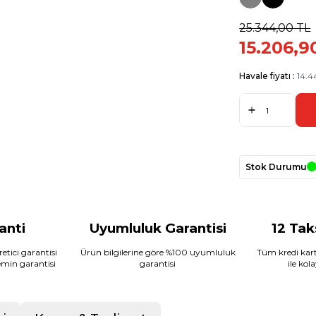
25.344,00
TL
15.206,9
Havale fiyatı :
14.4
Stok Durumu
ranti
Uyumluluk Garantisi
12 Tak
etici garantisi
Ürün bilgilerine göre %100 uyumluluk
Tüm kredi kart
temin garantisi
garantisi
ile kol