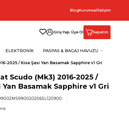
Blog
Kurumsal
İletişim
Giriş Yap, Üye Ol
Sepetim
ELEKTRONİK
PASPAS & BAGAJ HAVUZU
016-2025 / Kisa Şasi Yan Basamak Sapphire v1 Gri
iat Scudo (Mk3) 2016-2025 /
i Yan Basamak Sapphire v1 Gri
9002MS990020206SL120900