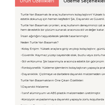
Ürün Özellikleri
Ödeme Seçenekler
Turtle Yan Basamak ile araç kullanımını kolaylaştırın! Yüksek
estetik dokunuş için hemen keşfedin! Şık, Dayanıklı ve Güvenl
Turtle Yan Basamak ürünleri, araç kullanım deneyiminizi üst sev
hem de estetik bir çözüm sunarak aracınıza stil ve değer katar.
İnsan ağırlığını taşıyabilecek şekilde tasarlanmıştır.
Neden Turtle Yan Basamak?
-Kolay Erişim: Yüksek araçlara giriş ve çıkışı kolaylaştırır, gün
-Güvenlik: Kaymaz yüzeyi sayesinde ıslak, buzlu veya zorlu hav
-Stil ve Koruma: Şık tasarımıyla aracınıza estetik bir görünüm
-Fonksiyonellik: Yükleme işlemlerini kolaylaştıran yapısıyla pr
-Dayanıklılık: Çizilmeye ve darbelere dayanıklı malzemeden ür
Turtle Yan Basamakların Öne Çıkan Özellikleri
1.Dayanıklı Malzeme:
-1.sınıf alüminyum ve ABS plastik malzemeden üretilmiştir.
-Korozyon ve paslanmaya dayanıklı yapısıyla zorlu koşullarda 