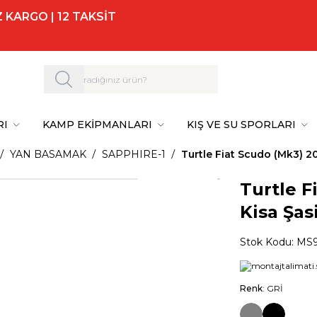
 KARGO | 12 TAKSİT
RI
KAMP EKİPMANLARI
KIŞ VE SU SPORLARI
YAN BASAMAK
SAPPHIRE-1
Turtle Fiat Scudo (Mk3) 2
Turtle F
Kisa Şas
Stok Kodu:
MS9
Renk
: GRİ