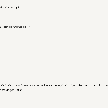
tesine sahiptir.
n kolayca monte edilir.
ir görünüm de sağlayarak araç kullanım deneyiminizi yeniden tanımlar. Uzun 
nıza değer katar.