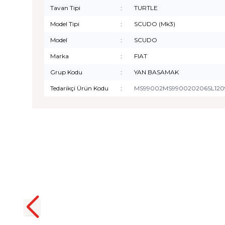
Tavan Tipi
:
TURTLE
Model Tipi
:
SCUDO (Mk3)
Model
:
SCUDO
Marka
:
FIAT
Grup Kodu
:
YAN BASAMAK
Tedarikçi Ürün Kodu
:
MS99002MS990020206SL12
TURTLE
Turtle Togg T10F 2025-2026
Uyumlu 3D Havuzlu Bagaj
Havuzu
₺
1.299,90