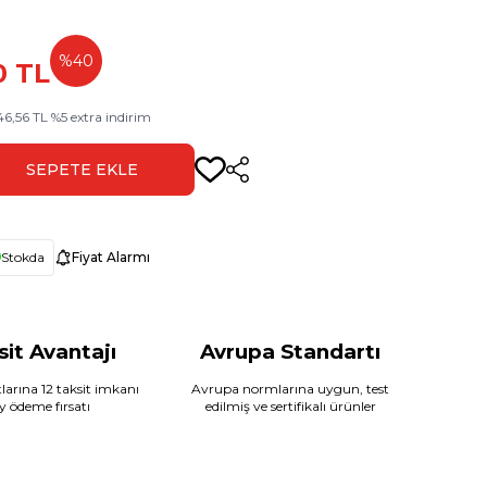
%
40
0
TL
46,56
TL
%
5
extra indirim
SEPETE EKLE
Paylaş
Stokda
Fiyat Alarmı
sit Avantajı
Avrupa Standartı
larına 12 taksit imkanı
Avrupa normlarına uygun, test
ay ödeme fırsatı
edilmiş ve sertifikalı ürünler