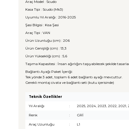
Araç Model : Scudo
Kasa Tipi : Scudo (Mk3)
Uyumlu Yıl Aralığı : 2016-2025
Şasi Bilgisi : Kısa Şasi
Araç Tipi : VAN
Ürün Uzunluğu (cm) : 206
Ürün Genişliği (cm) : 13,3
Ürün Yüksekliği (cm) : 5,6
Taşıma Kapasitesi : İnsan ağırlığını taşıyabilecek şekilde tasarl
Bağlantı Ayağı Paket İçeriği:
Tek yönde 3 adet, toplam 6 adet bağlantı ayağı mevcuttur.
Gerekli montaj civata ve bağlantı seti (kutu içerisinde)
Teknik Özellikler
Yıl Aralığı
:
2025, 2024, 2023, 2022, 2021, 
Renk
:
GRİ
Araç Uzunluğu
:
L1