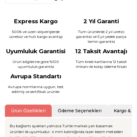
Express Kargo
2 Yıl Garanti
500₺ ve üzeri alışverişlerde
Tüm ürünlerde 2 yıl üretici
ücretsiz ve hızlı kargo avantajı
garantisi ve 5 yıl yedek parça
temin garantisi
Uyumluluk Garantisi
12 Taksit Avantajı
Ürün bilgilerine göre %100
Tüm kredi kartlarına 12 taksit
uyumluluk garantisi
imkanı ile kolay ödeme fırsatı
Avrupa Standartı
Avrupa normlarına uygun, test
edilmiş ve sertifikalı ürünler
Ürün Özellikleri
Ödeme Seçenekleri
Kargo & T
Bu bağlantı ayakları yalnızca Turtle markalı yan basamak
ürünleri ile uyumludur. 4 mm kalınlığında lazer kesim metalden