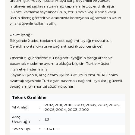
üretilmiştir. Yüzeyi, paslanmaya karşı dayanıklı ve yüksek
mukavemet sağlayan galvaniz kaplama ile güçlendirilmiştir.
Bu özel kaplama sayesinde ürün, zorlu hava koşullarına karşı
üstün direnç gösterir ve aracınızda korozyona uğramadan uzun
yıllar güvenle kullanılabilir.
Paket İçeriği:
Tek yönde 2 adet, toplam 4 adet bağlantı ayağı mevcuttur.
Gerekli montaj civata ve bağlantı seti (kutu içerisinde)
Önemli Bilgilendirme: Bu bağlantı ayağının hangi araca ve
basamak modeline uyumlu olduğu bilgisini Turtle Müşteri
Hizmetleri’nden alınız.
Dayanıklı yapısı, araçla tam uyumu ve uzun ömürlü kullanım
avantajı sayesinde Turtle yan basamak bağlantı ayakları, güvenli
ve sağlam bir montaj çözümü sunar.
Teknik Özellikler
2012, 2011, 2010, 2009, 2008, 2007, 2006,
Yıl Aralığı
:
2005, 2004, 2003, 2002
Araç
:
L3
Uzunluğu
Tavan Tipi
:
TURTLE