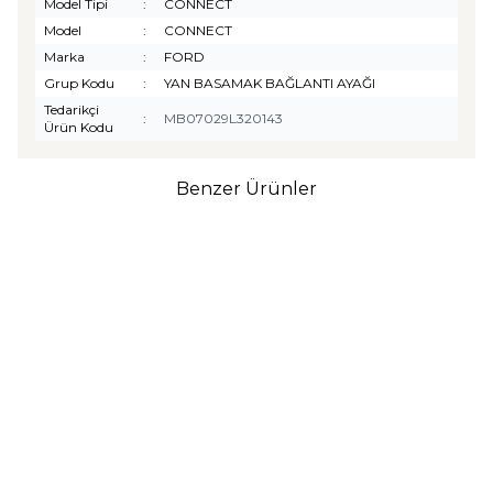
Model Tipi
:
CONNECT
Model
:
CONNECT
Marka
:
FORD
Grup Kodu
:
YAN BASAMAK BAĞLANTI AYAĞI
Tedarikçi
:
MB07029L320143
Ürün Kodu
Benzer Ürünler
TURTLE
Turtle Togg T10F
2025-2026 Uyumlu 3D
Havuzlu Bagaj Havuzu
₺
1.299,90