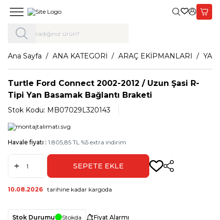
Giriş Yap,
Sepet
Ana Sayfa
ANA KATEGORİ
ARAÇ EKİPMANLARI
YAN
Turtle Ford Connect 2002-2012 / Uzun Şasi R-
Tipi Yan Basamak Bağlantı Braketi
Stok Kodu:
MB07029L320143
Havale fiyatı :
1.805,85
TL
%
5
extra indirim
SEPETE EKLE
Paylaş
10.08.2026
tarihine kadar kargoda
Stok Durumu
Stokda
Fiyat Alarmı