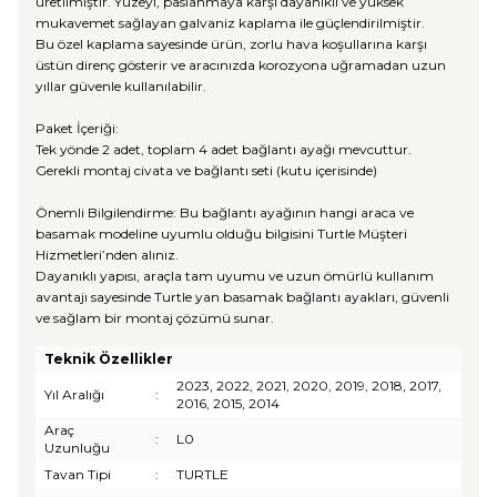
üretilmiştir. Yüzeyi, paslanmaya karşı dayanıklı ve yüksek
mukavemet sağlayan galvaniz kaplama ile güçlendirilmiştir.
Bu özel kaplama sayesinde ürün, zorlu hava koşullarına karşı
üstün direnç gösterir ve aracınızda korozyona uğramadan uzun
yıllar güvenle kullanılabilir.
Paket İçeriği:
Tek yönde 2 adet, toplam 4 adet bağlantı ayağı mevcuttur.
Gerekli montaj civata ve bağlantı seti (kutu içerisinde)
Önemli Bilgilendirme: Bu bağlantı ayağının hangi araca ve
basamak modeline uyumlu olduğu bilgisini Turtle Müşteri
Hizmetleri’nden alınız.
Dayanıklı yapısı, araçla tam uyumu ve uzun ömürlü kullanım
avantajı sayesinde Turtle yan basamak bağlantı ayakları, güvenli
ve sağlam bir montaj çözümü sunar.
Teknik Özellikler
2023, 2022, 2021, 2020, 2019, 2018, 2017,
Yıl Aralığı
:
2016, 2015, 2014
Araç
:
L0
Uzunluğu
Tavan Tipi
:
TURTLE