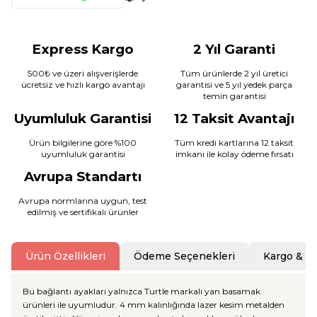
Express Kargo
2 Yıl Garanti
500₺ ve üzeri alışverişlerde
Tüm ürünlerde 2 yıl üretici
ücretsiz ve hızlı kargo avantajı
garantisi ve 5 yıl yedek parça
temin garantisi
Uyumluluk Garantisi
12 Taksit Avantajı
Ürün bilgilerine göre %100
Tüm kredi kartlarına 12 taksit
uyumluluk garantisi
imkanı ile kolay ödeme fırsatı
Avrupa Standartı
Avrupa normlarına uygun, test
edilmiş ve sertifikalı ürünler
Ürün Özellikleri
Ödeme Seçenekleri
Kargo & T
Bu bağlantı ayakları yalnızca Turtle markalı yan basamak
ürünleri ile uyumludur. 4 mm kalınlığında lazer kesim metalden