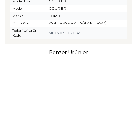
Model Tipi
:
COURIER
Model
:
COURIER
Marka
:
FORD
Grup Kodu
:
YAN BASAMAK BAĞLANTI AYAĞI
Tedarikçi Ürün
:
MB07031L020145
Kodu
Benzer Ürünler
TURTLE
Turtle Togg T10F
2025-2026 Uyumlu 3D
Havuzlu Bagaj Havuzu
₺
1.299,90