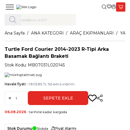
Giriş Yap,
Sepet
Ana Sayfa
ANA KATEGORİ
ARAÇ EKİPMANLARI
YAN
Turtle Ford Courier 2014-2023 R-Tipi Arka
Basamak Bağlantı Braketi
Stok Kodu:
MB07031L020145
Havale fiyatı :
1.805,85
TL
%
5
extra indirim
SEPETE EKLE
Paylaş
06.08.2026
tarihine kadar kargoda
Stok Durumu
Stokda
Fiyat Alarmı