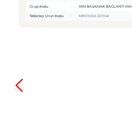
Grup Kodu
:
YAN BASAMAK BAĞLANTI AYA
Tedarikçi Ürün Kodu
:
MB01032L120146
TURTLE
Turtle Togg T10F 2025-2026
Uyumlu 3D Havuzlu Bagaj
Havuzu
₺
1.299,90