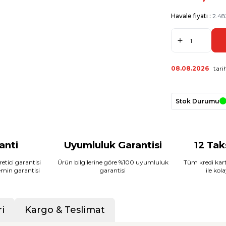
Havale fiyatı :
2.48
08.08.2026
tarih
Stok Durumu
ranti
Uyumluluk Garantisi
12 Tak
etici garantisi
Ürün bilgilerine göre %100 uyumluluk
Tüm kredi kart
temin garantisi
garantisi
ile kol
i
Kargo & Teslimat