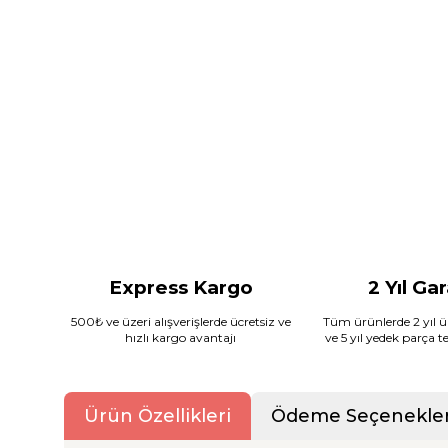
Express Kargo
2 Yıl Ga
500₺ ve üzeri alışverişlerde ücretsiz ve
Tüm ürünlerde 2 yıl ür
hızlı kargo avantajı
ve 5 yıl yedek parça 
Ürün Özellikleri
Ödeme Seçenekler