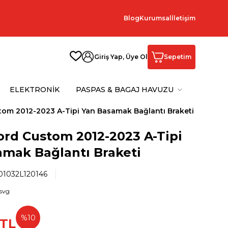
Blog
Kurumsal
İletişim
Giriş Yap, Üye Ol
Sepetim
ELEKTRONİK
PASPAS & BAGAJ HAVUZU
tom 2012-2023 A-Tipi Yan Basamak Bağlantı Braketi
ord Custom 2012-2023 A-Tipi
amak Bağlantı Braketi
1032L120146
%
10
TL