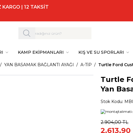
 KARGO | 12 TAKSİT
RI
KAMP EKİPMANLARI
KIŞ VE SU SPORLARI
YAN BASAMAK BAĞLANTI AYAĞI
A-TİP
Turtle Ford Cus
Turtle F
Yan Bas
Stok Kodu:
MB0
2.904,00
TL
2.613,90