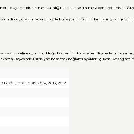
nleri ile uyumludur. 4 mm kalınlığında lazer kesim metalden üretilmiştir. Y
üstün direnç gösterir ve aracınızda korozyona uğramadan uzun yıllar güvenle ku
samak modeline uyumlu olduğu bilgisini Turtle Müşteri Hizmetleri’nden alınız
avantajı sayesinde Turtle yan basamak bağlantı ayakları, güvenli ve sağlam
018, 2017, 2016, 2015, 2014, 2013, 2012