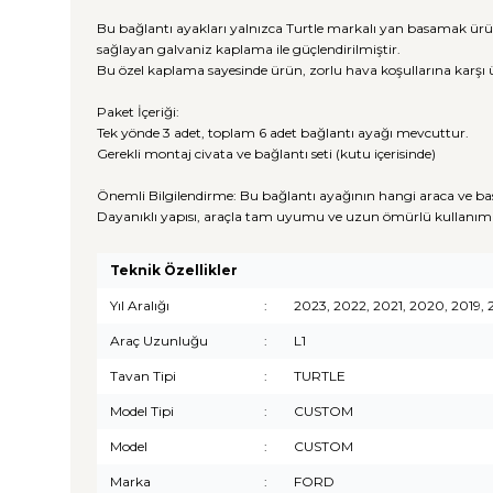
Bu bağlantı ayakları yalnızca Turtle markalı yan basamak ürü
sağlayan galvaniz kaplama ile güçlendirilmiştir.
Bu özel kaplama sayesinde ürün, zorlu hava koşullarına karşı 
Paket İçeriği:
Tek yönde 3 adet, toplam 6 adet bağlantı ayağı mevcuttur.
Gerekli montaj civata ve bağlantı seti (kutu içerisinde)
Önemli Bilgilendirme: Bu bağlantı ayağının hangi araca ve ba
Dayanıklı yapısı, araçla tam uyumu ve uzun ömürlü kullanım 
Teknik Özellikler
Yıl Aralığı
:
2023, 2022, 2021, 2020, 2019, 2
Araç Uzunluğu
:
L1
Tavan Tipi
:
TURTLE
Model Tipi
:
CUSTOM
Model
:
CUSTOM
Marka
:
FORD