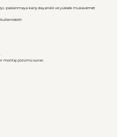
üzeyi, paslanmaya karşı dayanıklı ve yüksek mukavemet
llanılabilir.
.
 bir montaj çözümü sunar.