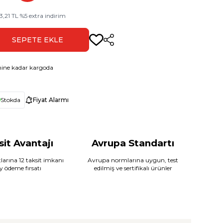
3,21
TL
%
5
extra indirim
SEPETE EKLE
Paylaş
ine kadar kargoda
Stokda
Fiyat Alarmı
sit Avantajı
Avrupa Standartı
larına 12 taksit imkanı
Avrupa normlarına uygun, test
ay ödeme fırsatı
edilmiş ve sertifikalı ürünler