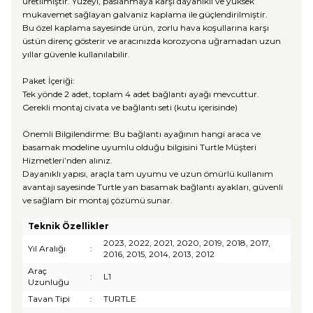
üretilmiştir. Yüzeyi, paslanmaya karşı dayanıklı ve yüksek
mukavemet sağlayan galvaniz kaplama ile güçlendirilmiştir.
Bu özel kaplama sayesinde ürün, zorlu hava koşullarına karşı
üstün direnç gösterir ve aracınızda korozyona uğramadan uzun
yıllar güvenle kullanılabilir.
Paket İçeriği:
Tek yönde 2 adet, toplam 4 adet bağlantı ayağı mevcuttur.
Gerekli montaj civata ve bağlantı seti (kutu içerisinde)
Önemli Bilgilendirme: Bu bağlantı ayağının hangi araca ve
basamak modeline uyumlu olduğu bilgisini Turtle Müşteri
Hizmetleri’nden alınız.
Dayanıklı yapısı, araçla tam uyumu ve uzun ömürlü kullanım
avantajı sayesinde Turtle yan basamak bağlantı ayakları, güvenli
ve sağlam bir montaj çözümü sunar.
Teknik Özellikler
2023, 2022, 2021, 2020, 2019, 2018, 2017,
Yıl Aralığı
:
2016, 2015, 2014, 2013, 2012
Araç
:
L1
Uzunluğu
Tavan Tipi
:
TURTLE