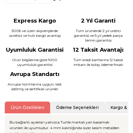
Express Kargo
2 Yıl Garanti
500₺ ve üzeri alışverişlerde
Tüm ürünlerde 2 yıl üretici
ücretsiz ve hızlı kargo avantajı
garantisi ve 5 yıl yedek parça
temin garantisi
Uyumluluk Garantisi
12 Taksit Avantajı
Ürün bilgilerine göre %100
Tüm kredi kartlarına 12 taksit
uyumluluk garantisi
imkanı ile kolay ödeme fırsatı
Avrupa Standartı
Avrupa normlarına uygun, test
edilmiş ve sertifikalı ürünler
Ürün Özellikleri
Ödeme Seçenekleri
Kargo & T
Bu bağlantı ayakları yalnızca Turtle markalı yan basamak
ürünleri ile uyumludur. 4 mm kalınlığında lazer kesim metalden