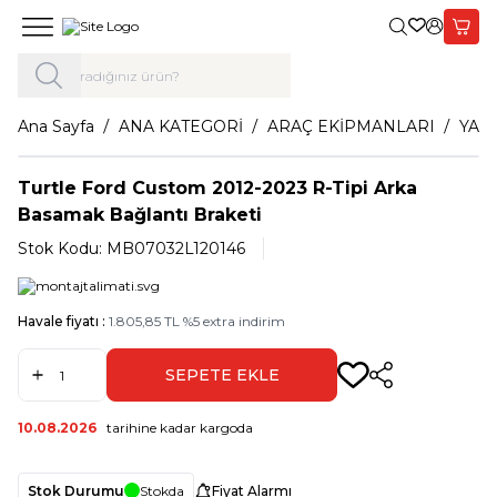
Giriş Yap,
Sepet
Ana Sayfa
ANA KATEGORİ
ARAÇ EKİPMANLARI
YAN
Turtle Ford Custom 2012-2023 R-Tipi Arka
Basamak Bağlantı Braketi
Stok Kodu:
MB07032L120146
Havale fiyatı :
1.805,85
TL
%
5
extra indirim
SEPETE EKLE
Paylaş
10.08.2026
tarihine kadar kargoda
Stok Durumu
Stokda
Fiyat Alarmı