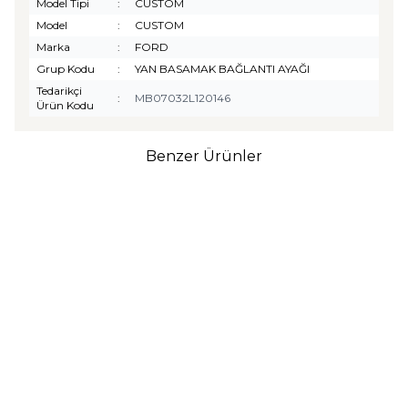
Model Tipi
:
CUSTOM
Model
:
CUSTOM
Marka
:
FORD
Grup Kodu
:
YAN BASAMAK BAĞLANTI AYAĞI
Tedarikçi
:
MB07032L120146
Ürün Kodu
Benzer Ürünler
TURTLE
Turtle Togg T10F
2025-2026 Uyumlu 3D
Havuzlu Bagaj Havuzu
₺
1.299,90