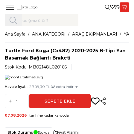
Giriş Yap,
Sepet
Ana Sayfa
ANA KATEGORİ
ARAÇ EKİPMANLARI
YAN
Turtle Ford Kuga (Cx482) 2020-2025 B-Tipi Yan
Basamak Bağlantı Braketi
Stok Kodu:
MB02148L020166
Havale fiyatı :
2.709,30
TL
%
5
extra indirim
SEPETE EKLE
Paylaş
07.08.2026
tarihine kadar kargoda
Stok Durumu
Stokda
Fiyat Alarmı