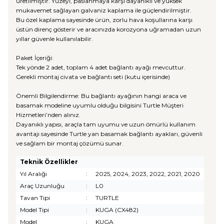
üretilmiştir. Yüzeyi, paslanmaya karşı dayanıklı ve yüksek
mukavemet sağlayan galvaniz kaplama ile güçlendirilmiştir.
Bu özel kaplama sayesinde ürün, zorlu hava koşullarına karşı
üstün direnç gösterir ve aracınızda korozyona uğramadan uzun
yıllar güvenle kullanılabilir.
Paket İçeriği:
Tek yönde 2 adet, toplam 4 adet bağlantı ayağı mevcuttur.
Gerekli montaj civata ve bağlantı seti (kutu içerisinde)
Önemli Bilgilendirme: Bu bağlantı ayağının hangi araca ve
basamak modeline uyumlu olduğu bilgisini Turtle Müşteri
Hizmetleri’nden alınız.
Dayanıklı yapısı, araçla tam uyumu ve uzun ömürlü kullanım
avantajı sayesinde Turtle yan basamak bağlantı ayakları, güvenli
ve sağlam bir montaj çözümü sunar.
Teknik Özellikler
Yıl Aralığı
:
2025, 2024, 2023, 2022, 2021, 2020
Araç Uzunluğu
:
L0
Tavan Tipi
:
TURTLE
Model Tipi
:
KUGA (CX482)
Model
:
KUGA