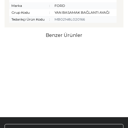
Marka
:
FORD
Grup Kodu
:
YAN BASAMAK BAĞLANTI AYAĞI
Tedarikçi Ürün Kodu
:
MB02148L020166
Benzer Ürünler
TURTLE
Turtle Togg T10F
2025-2026 Uyumlu 3D
Havuzlu Bagaj Havuzu
₺
1.299,90