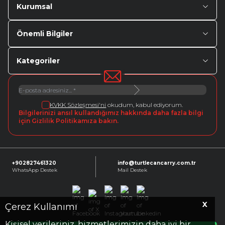
Kurumsal
Önemli Bilgiler
Kategoriler
KVKK Sözleşmesi'ni
okudum, kabul ediyorum.
Bilgilerinizi ansıl kullandığımız hakkında daha fazla bilgi
için Gizlilik Politikamıza bakın.
+902827461320
info@turtlecancarry.com.tr
WhatsApp Destek
Mail Destek
X
Facebook
X
Instagram
Youtube
Linkedin
Çerez Kullanımı
Kişisel verileriniz, hizmetlerimizin daha iyi bir