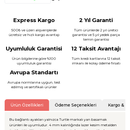
Express Kargo
2 Yıl Garanti
500₺ ve üzeri alışverişlerde
Tüm ürünlerde 2 yıl üretici
ücretsiz ve hızlı kargo avantajı
garantisi ve 5 yıl yedek parça
temin garantisi
Uyumluluk Garantisi
12 Taksit Avantajı
Ürün bilgilerine göre %100
Tüm kredi kartlarına 12 taksit
uyumluluk garantisi
imkanı ile kolay ödeme fırsatı
Avrupa Standartı
Avrupa normlarına uygun, test
edilmiş ve sertifikalı ürünler
Ürün Özellikleri
Ödeme Seçenekleri
Kargo & T
Bu bağlantı ayakları yalnızca Turtle markalı yan basamak
ürünleri ile uyumludur. 4 mm kalınlığında lazer kesim metalden