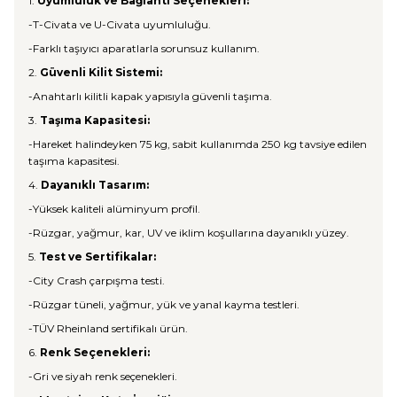
1.
Uyumluluk ve Bağlantı Seçenekleri:
-T-Civata ve U-Civata uyumluluğu.
-Farklı taşıyıcı aparatlarla sorunsuz kullanım.
2.
Güvenli Kilit Sistemi:
-Anahtarlı kilitli kapak yapısıyla güvenli taşıma.
3.
Taşıma Kapasitesi:
-Hareket halindeyken 75 kg, sabit kullanımda 250 kg tavsiye edilen
taşıma kapasitesi.
4.
Dayanıklı Tasarım:
-Yüksek kaliteli alüminyum profil.
-Rüzgar, yağmur, kar, UV ve iklim koşullarına dayanıklı yüzey.
5.
Test ve Sertifikalar:
-City Crash çarpışma testi.
-Rüzgar tüneli, yağmur, yük ve yanal kayma testleri.
-TÜV Rheinland sertifikalı ürün.
6.
Renk Seçenekleri:
-Gri ve siyah renk seçenekleri.