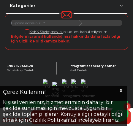
Kategoriler
KVKK Sözleşmesi'ni
okudum, kabul ediyorum.
Bilgilerinizi ansıl kullandığımız hakkında daha fazla bilgi
için Gizlilik Politikamıza bakın.
+902827461320
info@turtlecancarry.com.tr
WhatsApp Destek
Mail Destek
X
Facebook
X
Instagram
Youtube
Linkedin
Çerez Kullanımı
Kişisel verileriniz, hizmetlerimizin daha iyi bir
1
WhatsApp Destek
şekilde sunulması için mevzuata uygun bir
7.920,00
TL
şekilde toplanıp işlenir. Konuyla ilgili detaylı bilgi
SEPETE EKLE
5.543,90
TL
almak için Gizlilik Politikamızı inceleyebilirsiniz.