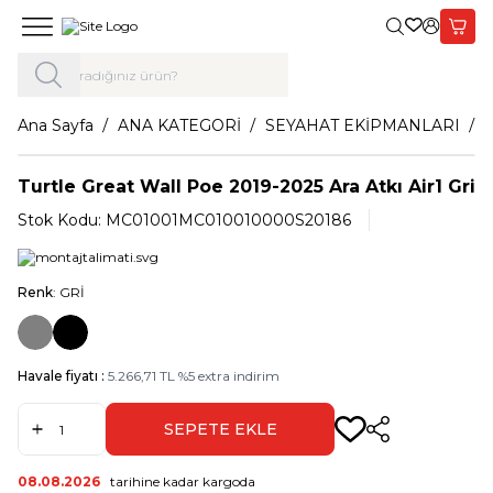
Giriş Yap,
Sepet
Ana Sayfa
ANA KATEGORİ
SEYAHAT EKİPMANLARI
Turtle Great Wall Poe 2019-2025 Ara Atkı Air1 Gri
Stok Kodu:
MC01001MC010010000S20186
Renk
: GRİ
Havale fiyatı :
5.266,71
TL
%
5
extra indirim
SEPETE EKLE
Paylaş
08.08.2026
tarihine kadar kargoda