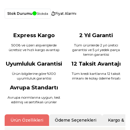
Stok Durumu
Stokda
Fiyat Alarmı
Express Kargo
2 Yıl Garanti
500₺ ve üzeri alışverişlerde
Tüm ürünlerde 2 yıl üretici
ücretsiz ve hızlı kargo avantajı
garantisi ve 5 yıl yedek parça
temin garantisi
Uyumluluk Garantisi
12 Taksit Avantajı
Ürün bilgilerine göre %100
Tüm kredi kartlarına 12 taksit
uyumluluk garantisi
imkanı ile kolay ödeme fırsatı
Avrupa Standartı
Avrupa normlarına uygun, test
edilmiş ve sertifikalı ürünler
Ürün Özellikleri
Ödeme Seçenekleri
Kargo & T