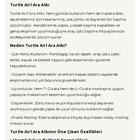
Turtle Air1 Ara Atkı
Turtle Air1 Ara Atkı, hem günlük kullanım hem de macera dolu
seyahatleriniz için tasarlanmış, çok yönlü ve dayanıklı bir taşıma
çözümüdür. Aerodinamik yapısı, yüksek taşıma kapasitesi ve
geniş ekipman uyumluluğuyla araç üstü taşıma ihtiyaçlarınıza
profesyonel bir çözüm sunar.
Neden Turtle Air1 Ara Atkı?
-Çok Yönlü Kullanım: Portbagaj, tavan sepeti, araç üstü çadır,
tente, kayak ve bisiklet taşıyıcı gibi ekipmanları güvenle
taşıyabilirsiniz.
-Güvenli Yapı: Kilitlenebilir anahtarlı kapak sistemi sayesinde
ekipmanlarınız yol boyunca güvende kalır.
-Uyumluluk: Hem T-Civata hem de U-Civata montajına uygun
yapısıyla maksimum ekipman uyumluluğu sağlar.
-Dayanıklılık: Zorlu hava ve yol koşullarına karşı dayanıklı
alüminyum gövde yapısı ile uzun ömürlü kullanım sağlar.
-Pratik Montaj: Ekstra ekipmana ihtiyaç duymadan kolay montaj
imkanı sunar.
Turtle Air1 Ara Atkının Öne Çıkan Özellikleri