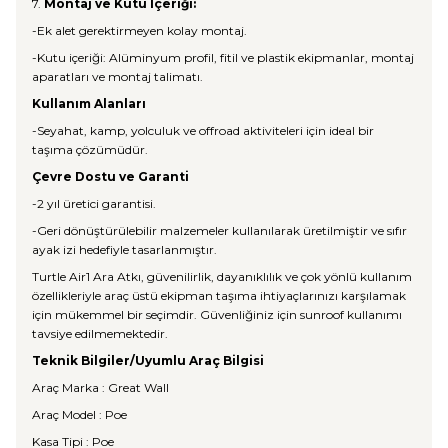
7.
Montaj ve Kutu İçeriği:
-Ek alet gerektirmeyen kolay montaj.
-Kutu içeriği: Alüminyum profil, fitil ve plastik ekipmanlar, montaj
aparatları ve montaj talimatı.
Kullanım Alanları
-Seyahat, kamp, yolculuk ve offroad aktiviteleri için ideal bir
taşıma çözümüdür.
Çevre Dostu ve Garanti
-2 yıl üretici garantisi.
-Geri dönüştürülebilir malzemeler kullanılarak üretilmiştir ve sıfır
ayak izi hedefiyle tasarlanmıştır.
Turtle Air1 Ara Atkı, güvenilirlik, dayanıklılık ve çok yönlü kullanım
özellikleriyle araç üstü ekipman taşıma ihtiyaçlarınızı karşılamak
için mükemmel bir seçimdir. Güvenliğiniz için sunroof kullanımı
tavsiye edilmemektedir.
Teknik Bilgiler/Uyumlu Araç Bilgisi
Araç Marka : Great Wall
Araç Model : Poe
Kasa Tipi : Poe