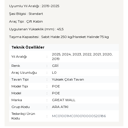
Uyumlu Yıl Aralığı : 2019-2025
Şasi Bilgisi : Standart
Araç Tipi : Çift Kabin
Uygulanan Yükseklik (mm) : 45,5
Taşıma Kapasitesi : Sabit Halde 250 kg/Hareket Halinde 75 kg
Teknik Özellikler
2025, 2024, 2023, 2022, 2021, 2020,
Yıl Aralığı
:
2019
Renk
:
GRİ
Araç Uzunluğu
:
L0
Tavan Tipi
:
Yüksek Çıtalı Tavan
Model Tipi
:
POE
Model
:
POE
Marka
:
GREAT WALL
Grup Kodu
:
ARA ATKI
Tedarikçi Ürün
:
MC01001MC010010000S20186
Kodu