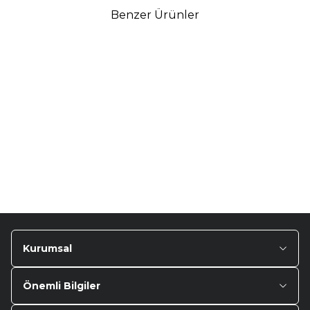
Benzer Ürünler
TURTLE
Turtle Togg T10F
2025-2026 Uyumlu 3D
Havuzlu Bagaj Havuzu
₺
1.299,90
Kurumsal
Önemli Bilgiler