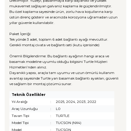
üretilmiştir. Yüzeyi, paslanmaya karşı dayanıklı ve yüksek
mukavemet sağlayan galvaniz kaplama ile güçlendirilmiştir.
Bu özel kaplama sayesinde ürün, zorlu hava koşullarına karşı
üstün direnç gösterir ve aracınızda korozyona uğramadan uzun
yıllar güvenle kullanılabilir.
Paket İçeriği:
Tek yönde 3 adet, toplam 6 adet bağlantı ayağı mevcuttur.
Gerekli montaj civata ve bağlantı seti (kutu içerisinde)
Önemli Bilgilendirme: Bu bağlantı ayağının hangi araca ve
basamak modeline uyumlu olduğu bilgisini Turtle Müşteri
Hizmetleri’nden alınız.
Dayanıklı yapısı, araçla tam uyumu ve uzun ömürlü kullanım
avantajı sayesinde Turtle yan basamak bağlantı ayakları, güvenli
ve sağlam bir montaj çözümü sunar.
Teknik Özellikler
Yıl Aralığı
:
2025, 2024, 2023, 2022
Araç Uzunluğu
:
L0
Tavan Tipi
:
TURTLE
Model Tipi
:
TUCSON (NX4)
Model
:
TUCSON