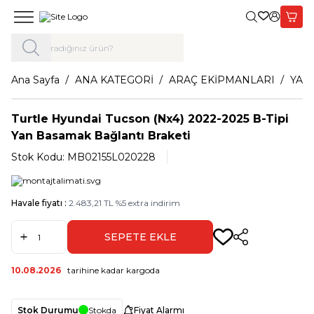
Giriş Yap,
Sepet
Ana Sayfa
ANA KATEGORİ
ARAÇ EKİPMANLARI
YAN
Turtle Hyundai Tucson (Nx4) 2022-2025 B-Tipi
Yan Basamak Bağlantı Braketi
Stok Kodu:
MB02155L020228
Havale fiyatı :
2.483,21
TL
%
5
extra indirim
SEPETE EKLE
Paylaş
10.08.2026
tarihine kadar kargoda
Stok Durumu
Stokda
Fiyat Alarmı