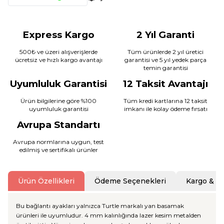
Express Kargo
2 Yıl Garanti
500₺ ve üzeri alışverişlerde
Tüm ürünlerde 2 yıl üretici
ücretsiz ve hızlı kargo avantajı
garantisi ve 5 yıl yedek parça
temin garantisi
Uyumluluk Garantisi
12 Taksit Avantajı
Ürün bilgilerine göre %100
Tüm kredi kartlarına 12 taksit
uyumluluk garantisi
imkanı ile kolay ödeme fırsatı
Avrupa Standartı
Avrupa normlarına uygun, test
edilmiş ve sertifikalı ürünler
Ürün Özellikleri
Ödeme Seçenekleri
Kargo & T
Bu bağlantı ayakları yalnızca Turtle markalı yan basamak
ürünleri ile uyumludur. 4 mm kalınlığında lazer kesim metalden