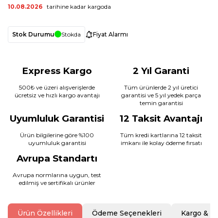
10.08.2026
tarihine kadar kargoda
Stok Durumu
Stokda
Fiyat Alarmı
Express Kargo
2 Yıl Garanti
500₺ ve üzeri alışverişlerde
Tüm ürünlerde 2 yıl üretici
ücretsiz ve hızlı kargo avantajı
garantisi ve 5 yıl yedek parça
temin garantisi
Uyumluluk Garantisi
12 Taksit Avantajı
Ürün bilgilerine göre %100
Tüm kredi kartlarına 12 taksit
uyumluluk garantisi
imkanı ile kolay ödeme fırsatı
Avrupa Standartı
Avrupa normlarına uygun, test
edilmiş ve sertifikalı ürünler
Ürün Özellikleri
Ödeme Seçenekleri
Kargo & T