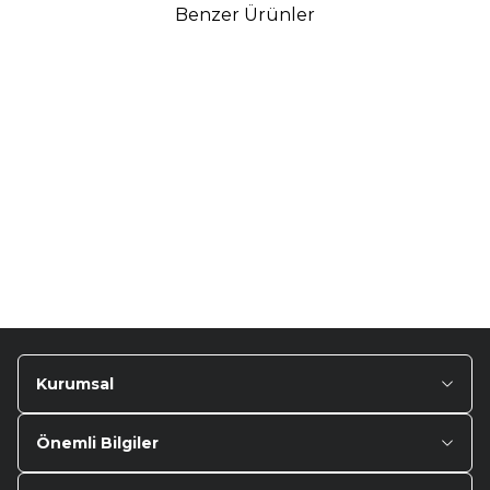
Benzer Ürünler
TURTLE
Turtle Togg T10F
2025-2026 Uyumlu 3D
Havuzlu Bagaj Havuzu
₺
1.299,90
Kurumsal
Önemli Bilgiler