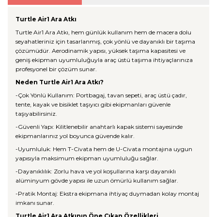
Turtle Air1 Ara Atkı
Turtle Air1 Ara Atkı, hem günlük kullanım hem de macera dolu
seyahatleriniz için tasarlanmış, çok yönlü ve dayanıklı bir taşıma
çözümüdür. Aerodinamik yapısı, yüksek taşıma kapasitesi ve
geniş ekipman uyumluluğuyla araç üstü taşıma ihtiyaçlarınıza
profesyonel bir çözüm sunar.
Neden Turtle Air1 Ara Atkı?
-Çok Yönlü Kullanım: Portbagaj, tavan sepeti, araç üstü çadır,
tente, kayak ve bisiklet taşıyıcı gibi ekipmanları güvenle
taşıyabilirsiniz.
-Güvenli Yapı: Kilitlenebilir anahtarlı kapak sistemi sayesinde
ekipmanlarınız yol boyunca güvende kalır.
-Uyumluluk: Hem T-Civata hem de U-Civata montajına uygun
yapısıyla maksimum ekipman uyumluluğu sağlar.
-Dayanıklılık: Zorlu hava ve yol koşullarına karşı dayanıklı
alüminyum gövde yapısı ile uzun ömürlü kullanım sağlar.
-Pratik Montaj: Ekstra ekipmana ihtiyaç duymadan kolay montaj
imkanı sunar.
Turtle Air1 Ara Atkının Öne Çıkan Özellikleri