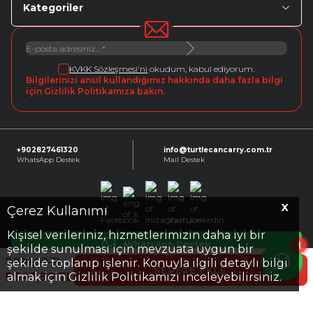
Kategoriler
KVKK Sözleşmesi'ni
okudum, kabul ediyorum.
Bilgilerinizi ansıl kullandığımız hakkında daha fazla bilgi
için Gizlilik Politikamıza bakın.
+902827461320
info@turtlecancarry.com.tr
WhatsApp Destek
Mail Destek
X
Facebook
X
Instagram
Youtube
Linkedin
Çerez Kullanımı
Kişisel verileriniz, hizmetlerimizin daha iyi bir
1
WhatsApp Destek
şekilde sunulması için mevzuata uygun bir
7.920,00
TL
şekilde toplanıp işlenir. Konuyla ilgili detaylı bilgi
SEPETE EKLE
5.543,90
TL
almak için Gizlilik Politikamızı inceleyebilirsiniz.