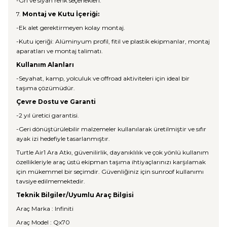
-Gri ve siyah renk seçenekleri.
7.
Montaj ve Kutu İçeriği:
-Ek alet gerektirmeyen kolay montaj.
-Kutu içeriği: Alüminyum profil, fitil ve plastik ekipmanlar, montaj
aparatları ve montaj talimatı.
Kullanım Alanları
-Seyahat, kamp, yolculuk ve offroad aktiviteleri için ideal bir
taşıma çözümüdür.
Çevre Dostu ve Garanti
-2 yıl üretici garantisi.
-Geri dönüştürülebilir malzemeler kullanılarak üretilmiştir ve sıfır
ayak izi hedefiyle tasarlanmıştır.
Turtle Air1 Ara Atkı, güvenilirlik, dayanıklılık ve çok yönlü kullanım
özellikleriyle araç üstü ekipman taşıma ihtiyaçlarınızı karşılamak
için mükemmel bir seçimdir. Güvenliğiniz için sunroof kullanımı
tavsiye edilmemektedir.
Teknik Bilgiler/Uyumlu Araç Bilgisi
Araç Marka : Infiniti
Araç Model : Qx70