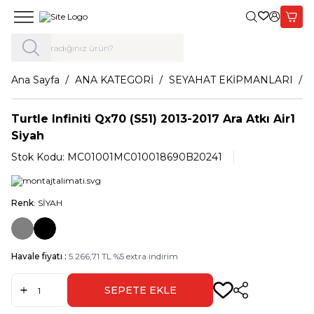
Giriş Yap,
Sepet
Ana Sayfa
ANA KATEGORİ
SEYAHAT EKİPMANLARI
Turtle Infiniti Qx70 (S51) 2013-2017 Ara Atkı Air1
Siyah
Stok Kodu:
MC01001MC010018690B20241
Renk
: SİYAH
Havale fiyatı :
5.266,71
TL
%
5
extra indirim
SEPETE EKLE
Paylaş