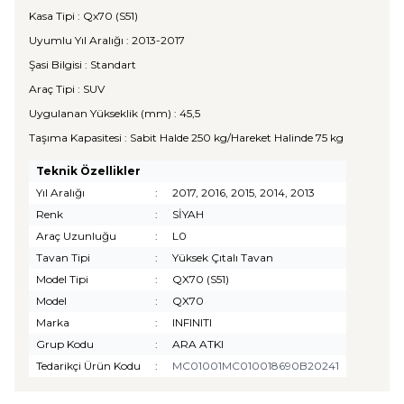
Kasa Tipi : Qx70 (S51)
Uyumlu Yıl Aralığı : 2013-2017
Şasi Bilgisi : Standart
Araç Tipi : SUV
Uygulanan Yükseklik (mm) : 45,5
Taşıma Kapasitesi : Sabit Halde 250 kg/Hareket Halinde 75 kg
Teknik Özellikler
Yıl Aralığı
:
2017, 2016, 2015, 2014, 2013
Renk
:
SİYAH
Araç Uzunluğu
:
L0
Tavan Tipi
:
Yüksek Çıtalı Tavan
Model Tipi
:
QX70 (S51)
Model
:
QX70
Marka
:
INFINITI
Grup Kodu
:
ARA ATKI
Tedarikçi Ürün Kodu
:
MC01001MC010018690B20241