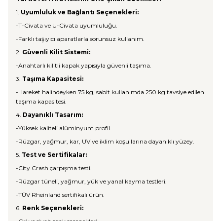
1.
Uyumluluk ve Bağlantı Seçenekleri:
-T-Civata ve U-Civata uyumluluğu.
-Farklı taşıyıcı aparatlarla sorunsuz kullanım.
2.
Güvenli Kilit Sistemi:
-Anahtarlı kilitli kapak yapısıyla güvenli taşıma.
3.
Taşıma Kapasitesi:
-Hareket halindeyken 75 kg, sabit kullanımda 250 kg tavsiye edilen
taşıma kapasitesi.
4.
Dayanıklı Tasarım:
-Yüksek kaliteli alüminyum profil.
-Rüzgar, yağmur, kar, UV ve iklim koşullarına dayanıklı yüzey.
5.
Test ve Sertifikalar:
-City Crash çarpışma testi.
-Rüzgar tüneli, yağmur, yük ve yanal kayma testleri.
-TÜV Rheinland sertifikalı ürün.
6.
Renk Seçenekleri: