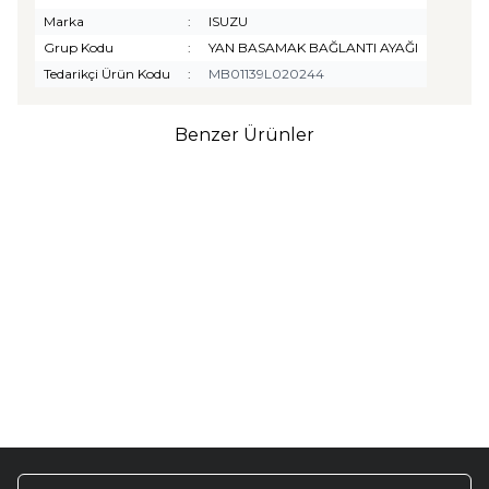
Marka
:
ISUZU
Grup Kodu
:
YAN BASAMAK BAĞLANTI AYAĞI
Tedarikçi Ürün Kodu
:
MB01139L020244
Benzer Ürünler
TURTLE
Turtle Togg T10F
2025-2026 Uyumlu 3D
Havuzlu Bagaj Havuzu
₺
1.299,90