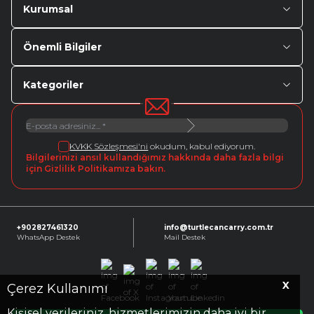
Kurumsal
Önemli Bilgiler
Kategoriler
KVKK Sözleşmesi'ni
okudum, kabul ediyorum.
Bilgilerinizi ansıl kullandığımız hakkında daha fazla bilgi
için Gizlilik Politikamıza bakın.
+902827461320
info@turtlecancarry.com.tr
WhatsApp Destek
Mail Destek
X
Facebook
X
Instagram
Youtube
Linkedin
Çerez Kullanımı
Kişisel verileriniz, hizmetlerimizin daha iyi bir