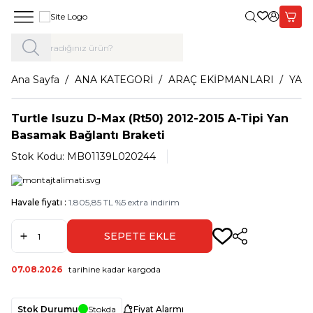
Giriş Yap,
Sepet
Ana Sayfa
ANA KATEGORİ
ARAÇ EKİPMANLARI
YAN
Turtle Isuzu D-Max (Rt50) 2012-2015 A-Tipi Yan
Basamak Bağlantı Braketi
Stok Kodu:
MB01139L020244
Havale fiyatı :
1.805,85
TL
%
5
extra indirim
SEPETE EKLE
Paylaş
07.08.2026
tarihine kadar kargoda
Stok Durumu
Stokda
Fiyat Alarmı