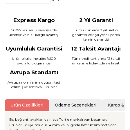
Express Kargo
2 Yıl Garanti
500₺ ve üzeri alışverişlerde
Tüm ürünlerde 2 yıl üretici
ücretsiz ve hızlı kargo avantajı
garantisi ve 5 yıl yedek parça
temin garantisi
Uyumluluk Garantisi
12 Taksit Avantajı
Ürün bilgilerine göre %100
Tüm kredi kartlarına 12 taksit
uyumluluk garantisi
imkanı ile kolay ödeme fırsatı
Avrupa Standartı
Avrupa normlarına uygun, test
edilmiş ve sertifikalı ürünler
Ürün Özellikleri
Ödeme Seçenekleri
Kargo & T
Bu bağlantı ayakları yalnızca Turtle markalı yan basamak
ürünleri ile uyumludur. 4 mm kalınlığında lazer kesim metalden