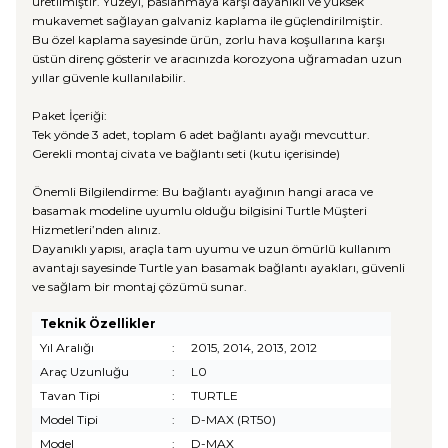
üretilmiştir. Yüzeyi, paslanmaya karşı dayanıklı ve yüksek
mukavemet sağlayan galvaniz kaplama ile güçlendirilmiştir.
Bu özel kaplama sayesinde ürün, zorlu hava koşullarına karşı
üstün direnç gösterir ve aracınızda korozyona uğramadan uzun
yıllar güvenle kullanılabilir.
Paket İçeriği:
Tek yönde 3 adet, toplam 6 adet bağlantı ayağı mevcuttur.
Gerekli montaj civata ve bağlantı seti (kutu içerisinde)
Önemli Bilgilendirme: Bu bağlantı ayağının hangi araca ve
basamak modeline uyumlu olduğu bilgisini Turtle Müşteri
Hizmetleri’nden alınız.
Dayanıklı yapısı, araçla tam uyumu ve uzun ömürlü kullanım
avantajı sayesinde Turtle yan basamak bağlantı ayakları, güvenli
ve sağlam bir montaj çözümü sunar.
Teknik Özellikler
Yıl Aralığı
:
2015, 2014, 2013, 2012
Araç Uzunluğu
:
L0
Tavan Tipi
:
TURTLE
Model Tipi
:
D-MAX (RT50)
Model
:
D-MAX