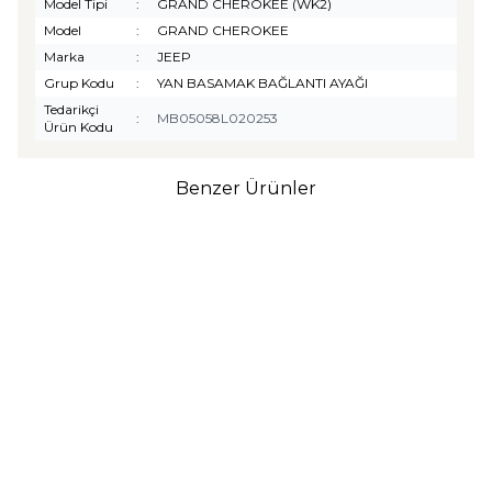
Model Tipi
:
GRAND CHEROKEE (WK2)
Model
:
GRAND CHEROKEE
Marka
:
JEEP
Grup Kodu
:
YAN BASAMAK BAĞLANTI AYAĞI
Tedarikçi
:
MB05058L020253
Ürün Kodu
Benzer Ürünler
TURTLE
Turtle Togg T10F
2025-2026 Uyumlu 3D
Havuzlu Bagaj Havuzu
₺
1.299,90