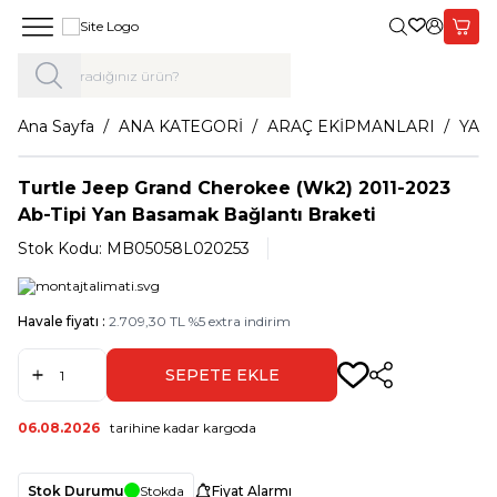
Giriş Yap,
Sepet
Ana Sayfa
ANA KATEGORİ
ARAÇ EKİPMANLARI
YAN
Turtle Jeep Grand Cherokee (Wk2) 2011-2023
Ab-Tipi Yan Basamak Bağlantı Braketi
Stok Kodu:
MB05058L020253
Havale fiyatı :
2.709,30
TL
%
5
extra indirim
SEPETE EKLE
Paylaş
06.08.2026
tarihine kadar kargoda
Stok Durumu
Stokda
Fiyat Alarmı