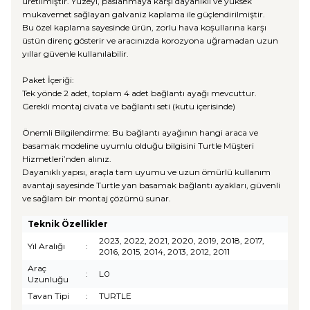
üretilmiştir. Yüzeyi, paslanmaya karşı dayanıklı ve yüksek
mukavemet sağlayan galvaniz kaplama ile güçlendirilmiştir.
Bu özel kaplama sayesinde ürün, zorlu hava koşullarına karşı
üstün direnç gösterir ve aracınızda korozyona uğramadan uzun
yıllar güvenle kullanılabilir.
Paket İçeriği:
Tek yönde 2 adet, toplam 4 adet bağlantı ayağı mevcuttur.
Gerekli montaj civata ve bağlantı seti (kutu içerisinde)
Önemli Bilgilendirme: Bu bağlantı ayağının hangi araca ve
basamak modeline uyumlu olduğu bilgisini Turtle Müşteri
Hizmetleri’nden alınız.
Dayanıklı yapısı, araçla tam uyumu ve uzun ömürlü kullanım
avantajı sayesinde Turtle yan basamak bağlantı ayakları, güvenli
ve sağlam bir montaj çözümü sunar.
Teknik Özellikler
2023, 2022, 2021, 2020, 2019, 2018, 2017,
Yıl Aralığı
:
2016, 2015, 2014, 2013, 2012, 2011
Araç
:
L0
Uzunluğu
Tavan Tipi
:
TURTLE