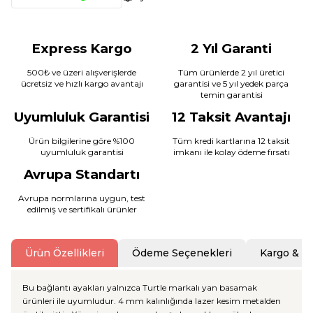
Express Kargo
2 Yıl Garanti
500₺ ve üzeri alışverişlerde
Tüm ürünlerde 2 yıl üretici
ücretsiz ve hızlı kargo avantajı
garantisi ve 5 yıl yedek parça
temin garantisi
Uyumluluk Garantisi
12 Taksit Avantajı
Ürün bilgilerine göre %100
Tüm kredi kartlarına 12 taksit
uyumluluk garantisi
imkanı ile kolay ödeme fırsatı
Avrupa Standartı
Avrupa normlarına uygun, test
edilmiş ve sertifikalı ürünler
Ürün Özellikleri
Ödeme Seçenekleri
Kargo & T
Bu bağlantı ayakları yalnızca Turtle markalı yan basamak
ürünleri ile uyumludur. 4 mm kalınlığında lazer kesim metalden