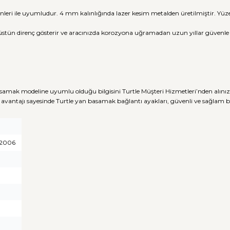
nleri ile uyumludur. 4 mm kalınlığında lazer kesim metalden üretilmiştir. Y
üstün direnç gösterir ve aracınızda korozyona uğramadan uzun yıllar güvenle ku
samak modeline uyumlu olduğu bilgisini Turtle Müşteri Hizmetleri’nden alınız
avantajı sayesinde Turtle yan basamak bağlantı ayakları, güvenli ve sağlam
 2006