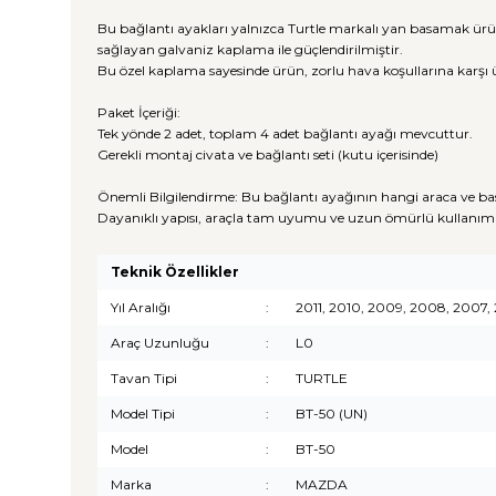
Bu bağlantı ayakları yalnızca Turtle markalı yan basamak ürü
sağlayan galvaniz kaplama ile güçlendirilmiştir.
Bu özel kaplama sayesinde ürün, zorlu hava koşullarına karşı 
Paket İçeriği:
Tek yönde 2 adet, toplam 4 adet bağlantı ayağı mevcuttur.
Gerekli montaj civata ve bağlantı seti (kutu içerisinde)
Önemli Bilgilendirme: Bu bağlantı ayağının hangi araca ve ba
Dayanıklı yapısı, araçla tam uyumu ve uzun ömürlü kullanım 
Teknik Özellikler
Yıl Aralığı
:
2011, 2010, 2009, 2008, 2007,
Araç Uzunluğu
:
L0
Tavan Tipi
:
TURTLE
Model Tipi
:
BT-50 (UN)
Model
:
BT-50
Marka
:
MAZDA