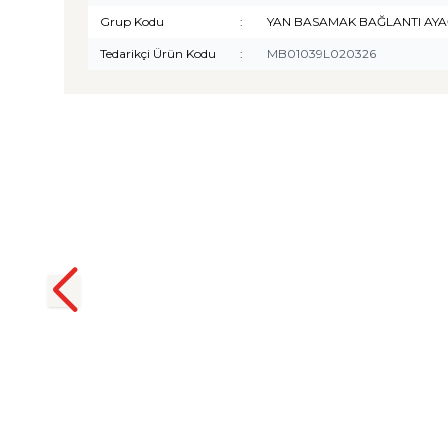
Grup Kodu
:
YAN BASAMAK BAĞLANTI AYA
Tedarikçi Ürün Kodu
:
MB01039L020326
TURTLE
Turtle Togg T10F 2025-2026
Uyumlu 3D Havuzlu Bagaj
Havuzu
₺
1.299,90