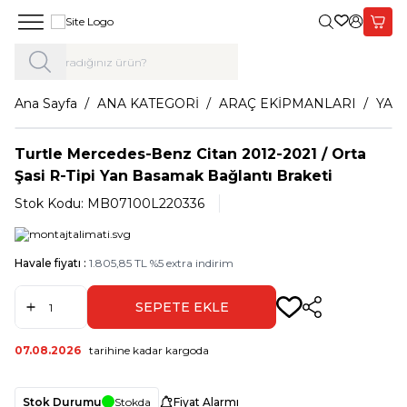
Giriş Yap,
Sepet
Ana Sayfa
ANA KATEGORİ
ARAÇ EKİPMANLARI
YAN
Turtle Mercedes-Benz Citan 2012-2021 / Orta
Şasi R-Tipi Yan Basamak Bağlantı Braketi
Stok Kodu:
MB07100L220336
Havale fiyatı :
1.805,85
TL
%
5
extra indirim
SEPETE EKLE
Paylaş
07.08.2026
tarihine kadar kargoda
Stok Durumu
Stokda
Fiyat Alarmı