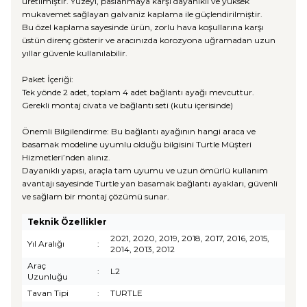
üretilmiştir. Yüzeyi, paslanmaya karşı dayanıklı ve yüksek
mukavemet sağlayan galvaniz kaplama ile güçlendirilmiştir.
Bu özel kaplama sayesinde ürün, zorlu hava koşullarına karşı
üstün direnç gösterir ve aracınızda korozyona uğramadan uzun
yıllar güvenle kullanılabilir.
Paket İçeriği:
Tek yönde 2 adet, toplam 4 adet bağlantı ayağı mevcuttur.
Gerekli montaj civata ve bağlantı seti (kutu içerisinde)
Önemli Bilgilendirme: Bu bağlantı ayağının hangi araca ve
basamak modeline uyumlu olduğu bilgisini Turtle Müşteri
Hizmetleri’nden alınız.
Dayanıklı yapısı, araçla tam uyumu ve uzun ömürlü kullanım
avantajı sayesinde Turtle yan basamak bağlantı ayakları, güvenli
ve sağlam bir montaj çözümü sunar.
Teknik Özellikler
2021, 2020, 2019, 2018, 2017, 2016, 2015,
Yıl Aralığı
:
2014, 2013, 2012
Araç
:
L2
Uzunluğu
Tavan Tipi
:
TURTLE