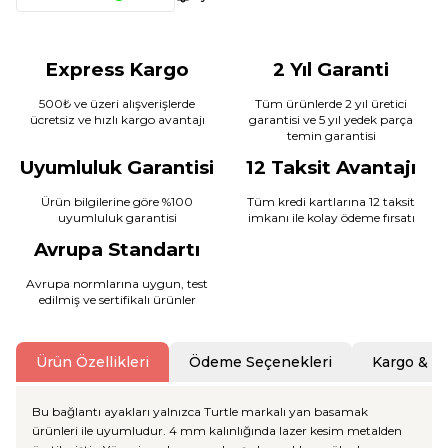
Express Kargo
2 Yıl Garanti
500₺ ve üzeri alışverişlerde
Tüm ürünlerde 2 yıl üretici
ücretsiz ve hızlı kargo avantajı
garantisi ve 5 yıl yedek parça
temin garantisi
Uyumluluk Garantisi
12 Taksit Avantajı
Ürün bilgilerine göre %100
Tüm kredi kartlarına 12 taksit
uyumluluk garantisi
imkanı ile kolay ödeme fırsatı
Avrupa Standartı
Avrupa normlarına uygun, test
edilmiş ve sertifikalı ürünler
Ürün Özellikleri
Ödeme Seçenekleri
Kargo & T
Bu bağlantı ayakları yalnızca Turtle markalı yan basamak
ürünleri ile uyumludur. 4 mm kalınlığında lazer kesim metalden