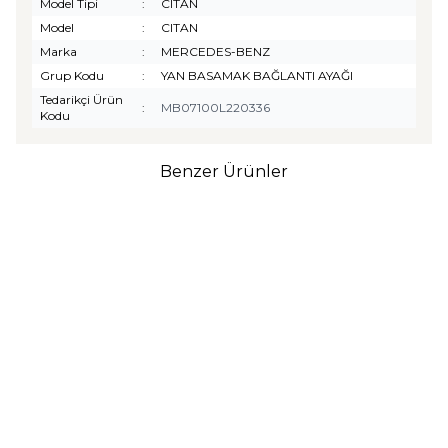
Model Tipi
:
CITAN
Model
:
CITAN
Marka
:
MERCEDES-BENZ
Grup Kodu
:
YAN BASAMAK BAĞLANTI AYAĞI
Tedarikçi Ürün
:
MB07100L220336
Kodu
Benzer Ürünler
TURTLE
Turtle Togg T10F
2025-2026 Uyumlu 3D
Havuzlu Bagaj Havuzu
₺
1.299,90