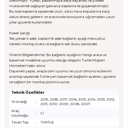
üretilmiştir. Yüzeyi, paslanmaya karşı dayanıklı ve yüksek
mukavemet sağlayan galvaniz kaplama ile güçlendirilmiştir.
Bu özel kaplama sayesinde ürün, zorlu hava koşullarına karşı
üstün direnç gösterir ve aracınızda korozyona uğramadan uzun
yıllar güvenle kullanılabilir.
Paket İçeriği:
Tek yönde 4 adet, toplam 8 adet bağlantı ayağı mevcuttur.
Gerekli montaj civata ve bağlantı seti (kutu içerisinde)
Önemli Bilgilendirme: Bu bağlantı ayağının hangi araca ve
basamak modeline uyumlu olduğu bilgisini Turtle Müşteri
Hizmetleri’nden alınız.
Dayanıklı yapısı, araçla tam uyumu ve uzun ömürlü kullanım
avantajı sayesinde Turtle yan basamak bağlantı ayakları, güvenli
ve sağlam bir montaj çözümü sunar.
Teknik Özellikler
2019, 2018, 2017, 2016, 2015, 2014, 2013, 2012,
Yıl Aralığı
:
2011, 2010, 2009, 2008, 2007
Araç
:
L1
Uzunluğu
Tavan Tipi
:
TURTLE