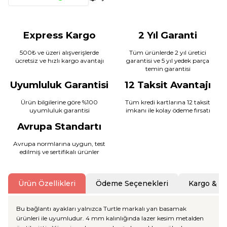
Express Kargo
2 Yıl Garanti
500₺ ve üzeri alışverişlerde
Tüm ürünlerde 2 yıl üretici
ücretsiz ve hızlı kargo avantajı
garantisi ve 5 yıl yedek parça
temin garantisi
Uyumluluk Garantisi
12 Taksit Avantajı
Ürün bilgilerine göre %100
Tüm kredi kartlarına 12 taksit
uyumluluk garantisi
imkanı ile kolay ödeme fırsatı
Avrupa Standartı
Avrupa normlarına uygun, test
edilmiş ve sertifikalı ürünler
Ürün Özellikleri
Ödeme Seçenekleri
Kargo & T
Bu bağlantı ayakları yalnızca Turtle markalı yan basamak
ürünleri ile uyumludur. 4 mm kalınlığında lazer kesim metalden