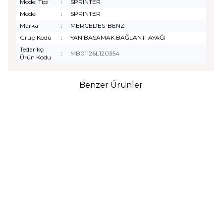
Model Tipi
:
SPRINTER
Model
:
SPRINTER
Marka
:
MERCEDES-BENZ
Grup Kodu
:
YAN BASAMAK BAĞLANTI AYAĞI
Tedarikçi
:
MB01126L120354
Ürün Kodu
Benzer Ürünler
TURTLE
Turtle Togg T10F
2025-2026 Uyumlu 3D
Havuzlu Bagaj Havuzu
₺
1.299,90