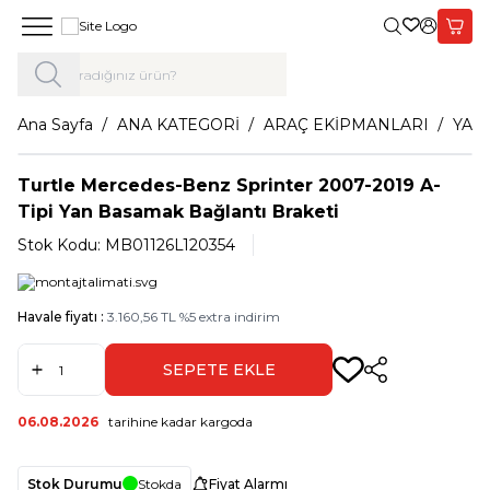
Giriş Yap,
Sepet
Ana Sayfa
ANA KATEGORİ
ARAÇ EKİPMANLARI
YAN
Turtle Mercedes-Benz Sprinter 2007-2019 A-
Tipi Yan Basamak Bağlantı Braketi
Stok Kodu:
MB01126L120354
Havale fiyatı :
3.160,56
TL
%
5
extra indirim
SEPETE EKLE
Paylaş
06.08.2026
tarihine kadar kargoda
Stok Durumu
Stokda
Fiyat Alarmı