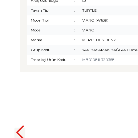
Araç Uzunluğu
:
L3
Tavan Tipi
:
TURTLE
Model Tipi
:
VIANO (W639)
Model
:
VIANO
Marka
:
MERCEDES-BENZ
Grup Kodu
:
YAN BASAMAK BAĞLANTI AYA
Tedarikçi Ürün Kodu
:
MB01081L320358
TURTLE
Turtle Togg T10F 2025-2026
Uyumlu 3D Havuzlu Bagaj
Havuzu