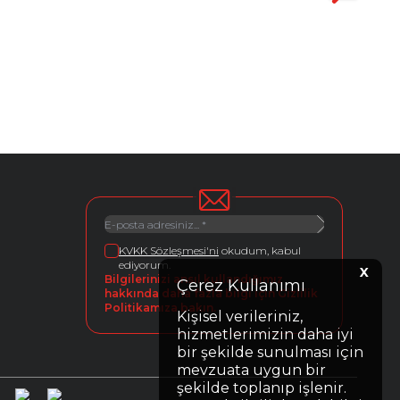
KVKK Sözleşmesi'ni
okudum, kabul
ediyorum.
X
Bilgilerinizi ansıl kullandığımız
Çerez Kullanımı
hakkında daha fazla bilgi için Gizlilik
Politikamıza bakın.
Kişisel verileriniz,
hizmetlerimizin daha iyi
bir şekilde sunulması için
mevzuata uygun bir
şekilde toplanıp işlenir.