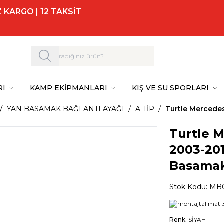
 KARGO | 12 TAKSİT
RI
KAMP EKİPMANLARI
KIŞ VE SU SPORLARI
YAN BASAMAK BAĞLANTI AYAĞI
A-TİP
Turtle Mercedes
Turtle 
2003-201
Basamak
Stok Kodu:
MB0
Renk
: SİYAH