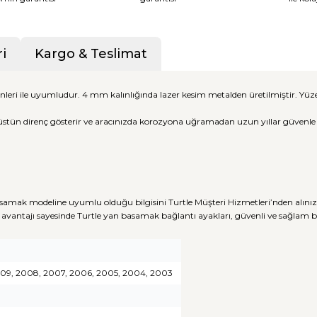
i
Kargo & Teslimat
nleri ile uyumludur. 4 mm kalınlığında lazer kesim metalden üretilmiştir. Y
üstün direnç gösterir ve aracınızda korozyona uğramadan uzun yıllar güvenle ku
samak modeline uyumlu olduğu bilgisini Turtle Müşteri Hizmetleri’nden alınız
avantajı sayesinde Turtle yan basamak bağlantı ayakları, güvenli ve sağlam
 2009, 2008, 2007, 2006, 2005, 2004, 2003