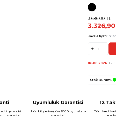
3.696,00
TL
3.326,90
Havale fiyatı :
3.16
06.08.2026
tarih
Stok Durumu
ranti
Uyumluluk Garantisi
12 Tak
etici garantisi
Ürün bilgilerine göre %100 uyumluluk
Tüm kredi kart
temin garantisi
garantisi
ile kol