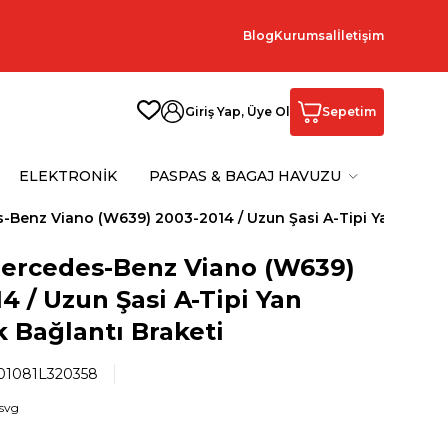
Blog
Kurumsal
İletişim
Giriş Yap, Üye Ol
Sepetim
ELEKTRONİK
PASPAS & BAGAJ HAVUZU
-Benz Viano (W639) 2003-2014 / Uzun Şasi A-Tipi Yan Basam
Mercedes-Benz Viano (W639)
4 / Uzun Şasi A-Tipi Yan
 Bağlantı Braketi
1081L320358