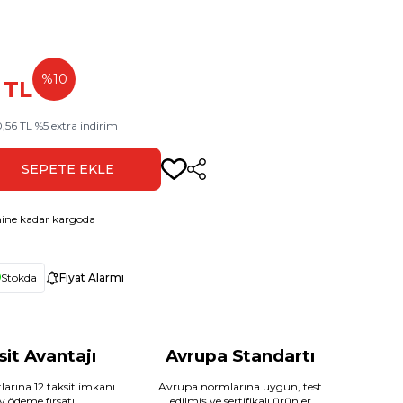
%
10
TL
0,56
TL
%
5
extra indirim
SEPETE EKLE
Paylaş
ine kadar kargoda
Stokda
Fiyat Alarmı
sit Avantajı
Avrupa Standartı
larına 12 taksit imkanı
Avrupa normlarına uygun, test
ay ödeme fırsatı
edilmiş ve sertifikalı ürünler