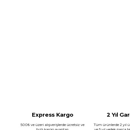
Express Kargo
2 Yıl Ga
500₺ ve üzeri alışverişlerde ücretsiz ve
Tüm ürünlerde 2 yıl ür
hızlı kargo avantajı
ve 5 yıl yedek parça 