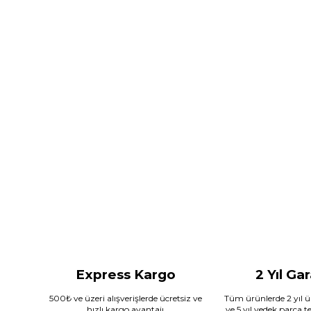
Express Kargo
2 Yıl Ga
500₺ ve üzeri alışverişlerde ücretsiz ve
Tüm ürünlerde 2 yıl ür
hızlı kargo avantajı
ve 5 yıl yedek parça 