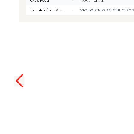
Grup Kodu
:
TAVAN ÇITASI
Tedarikçi Ürün Kodu
:
MR06002MR06002BL320359
TURTLE
Turtle Togg T10F 2025-2026
Uyumlu 3D Havuzlu Bagaj
Havuzu
₺
1.299,90