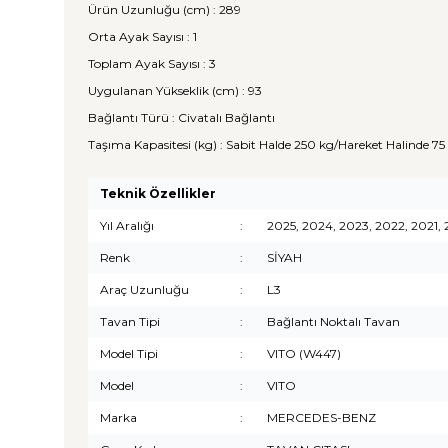
Ürün Uzunluğu (cm) : 289
Orta Ayak Sayısı : 1
Toplam Ayak Sayısı : 3
Uygulanan Yükseklik (cm) : 93
Bağlantı Türü : Civatalı Bağlantı
Taşıma Kapasitesi (kg) : Sabit Halde 250 kg/Hareket Halinde 75
Teknik Özellikler
Yıl Aralığı
:
2025, 2024, 2023, 2022, 2021, 2
Renk
:
SİYAH
Araç Uzunluğu
:
L3
Tavan Tipi
:
Bağlantı Noktalı Tavan
Model Tipi
:
VITO (W447)
Model
:
VITO
Marka
:
MERCEDES-BENZ