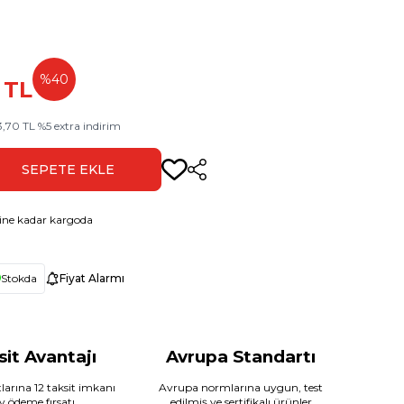
%
40
TL
3,70
TL
%
5
extra indirim
SEPETE EKLE
Paylaş
ine kadar kargoda
Stokda
Fiyat Alarmı
sit Avantajı
Avrupa Standartı
larına 12 taksit imkanı
Avrupa normlarına uygun, test
ay ödeme fırsatı
edilmiş ve sertifikalı ürünler