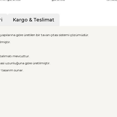
i
Kargo & Teslimat
yapılarına göre üretilen bir tavan çıtası sistemi çözümüdür.
lmiştir.
talimatı mevcuttur.
e şasi uzunluğuna göre üretilmiştir.
r tasarım sunar.