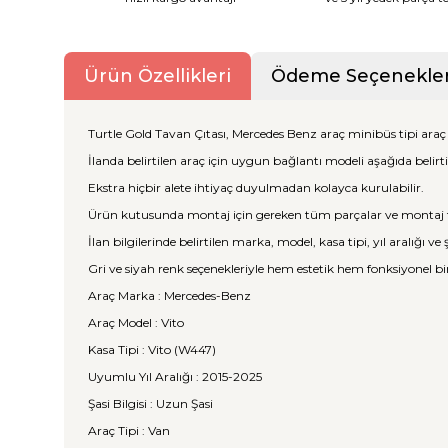
Ürün Özellikleri
Ödeme Seçenekler
Turtle Gold Tavan Çıtası, Mercedes Benz araç minibüs tipi araç 
İlanda belirtilen araç için uygun bağlantı modeli aşağıda belirti
Ekstra hiçbir alete ihtiyaç duyulmadan kolayca kurulabilir.
Ürün kutusunda montaj için gereken tüm parçalar ve montaj 
İlan bilgilerinde belirtilen marka, model, kasa tipi, yıl aralığı v
Gri ve siyah renk seçenekleriyle hem estetik hem fonksiyonel bi
Araç Marka : Mercedes-Benz
Araç Model : Vito
Kasa Tipi : Vito (W447)
Uyumlu Yıl Aralığı : 2015-2025
Şasi Bilgisi : Uzun Şasi
Araç Tipi : Van