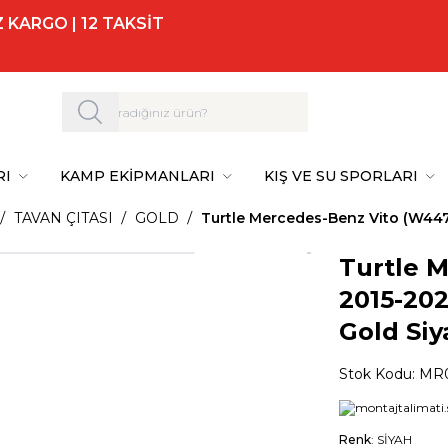
 KARGO | 12 TAKSİT
RI
KAMP EKİPMANLARI
KIŞ VE SU SPORLARI
TAVAN ÇITASI
GOLD
Turtle Mercedes-Benz Vito (W447)
Turtle 
2015-202
Gold Siy
Stok Kodu:
MR
Renk
: SİYAH