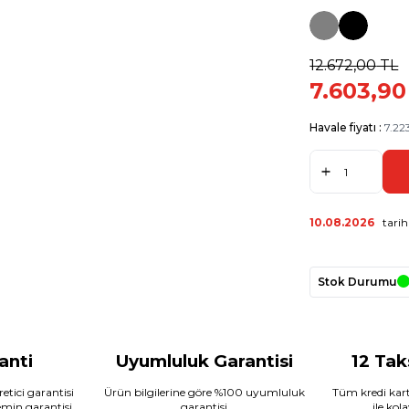
12.672,00
TL
7.603,90
Havale fiyatı :
7.22
10.08.2026
tarih
Stok Durumu
ranti
Uyumluluk Garantisi
12 Tak
etici garantisi
Ürün bilgilerine göre %100 uyumluluk
Tüm kredi kart
temin garantisi
garantisi
ile kol