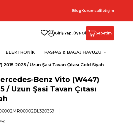
Blog
Kurumsal
İletişim
Giriş Yap, Üye Ol
Sepetim
ELEKTRONİK
PASPAS & BAGAJ HAVUZU
 2015-2025 / Uzun Şasi Tavan Çıtası Gold Siyah
Mercedes-Benz Vito (W447)
5 / Uzun Şasi Tavan Çıtası
ah
06002MR06002BL320359