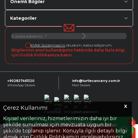
Önemli Bilgiler
Kategoriler
KVKK Sözleşmesi'ni
okudum, kabul ediyorum.
Bilgilerinizi ansıl kullandığımız hakkında daha fazla bilgi
için Gizlilik Politikamıza bakın.
+902827461320
info@turtlecancarry.com.tr
WhatsApp Destek
Mail Destek
X
Facebook
X
Instagram
Youtube
Linkedin
Çerez Kullanımı
Kişisel verileriniz, hizmetlerimizin daha iyi bir
1
WhatsApp Destek
şekilde sunulması için mevzuata uygun bir
8.448,00
TL
şekilde toplanıp işlenir. Konuyla ilgili detaylı bilgi
SEPETE EKLE
5.913,90
TL
almak için Gizlilik Politikamızı inceleyebilirsiniz.