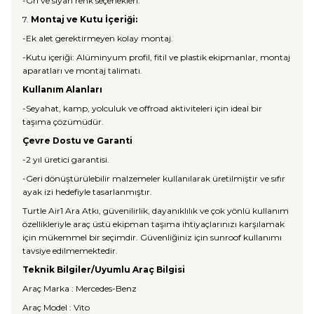
-Gri ve siyah renk seçenekleri.
7.
Montaj ve Kutu İçeriği:
-Ek alet gerektirmeyen kolay montaj.
-Kutu içeriği: Alüminyum profil, fitil ve plastik ekipmanlar, montaj
aparatları ve montaj talimatı.
Kullanım Alanları
-Seyahat, kamp, yolculuk ve offroad aktiviteleri için ideal bir
taşıma çözümüdür.
Çevre Dostu ve Garanti
-2 yıl üretici garantisi.
-Geri dönüştürülebilir malzemeler kullanılarak üretilmiştir ve sıfır
ayak izi hedefiyle tasarlanmıştır.
Turtle Air1 Ara Atkı, güvenilirlik, dayanıklılık ve çok yönlü kullanım
özellikleriyle araç üstü ekipman taşıma ihtiyaçlarınızı karşılamak
için mükemmel bir seçimdir. Güvenliğiniz için sunroof kullanımı
tavsiye edilmemektedir.
Teknik Bilgiler/Uyumlu Araç Bilgisi
Araç Marka : Mercedes-Benz
Araç Model : Vito