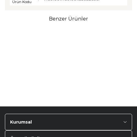
Ürün Kodu
Benzer Ürünler
TURTLE
Turtle Togg T10F
2025-2026 Uyumlu 3D
Havuzlu Bagaj Havuzu
₺
1.299,90
Kurumsal