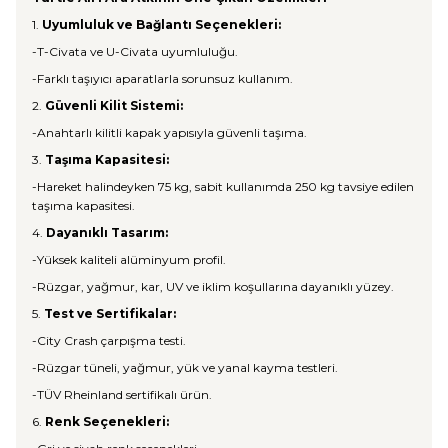
1.
Uyumluluk ve Bağlantı Seçenekleri:
-T-Civata ve U-Civata uyumluluğu.
-Farklı taşıyıcı aparatlarla sorunsuz kullanım.
2.
Güvenli Kilit Sistemi:
-Anahtarlı kilitli kapak yapısıyla güvenli taşıma.
3.
Taşıma Kapasitesi:
-Hareket halindeyken 75 kg, sabit kullanımda 250 kg tavsiye edilen
taşıma kapasitesi.
4.
Dayanıklı Tasarım:
-Yüksek kaliteli alüminyum profil.
-Rüzgar, yağmur, kar, UV ve iklim koşullarına dayanıklı yüzey.
5.
Test ve Sertifikalar:
-City Crash çarpışma testi.
-Rüzgar tüneli, yağmur, yük ve yanal kayma testleri.
-TÜV Rheinland sertifikalı ürün.
6.
Renk Seçenekleri: