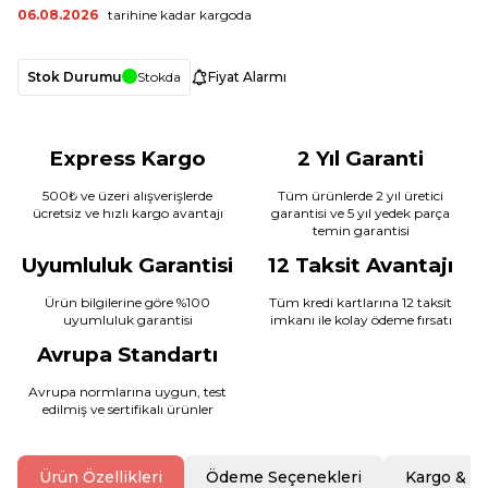
06.08.2026
tarihine kadar kargoda
Stok Durumu
Stokda
Fiyat Alarmı
Express Kargo
2 Yıl Garanti
500₺ ve üzeri alışverişlerde
Tüm ürünlerde 2 yıl üretici
ücretsiz ve hızlı kargo avantajı
garantisi ve 5 yıl yedek parça
temin garantisi
Uyumluluk Garantisi
12 Taksit Avantajı
Ürün bilgilerine göre %100
Tüm kredi kartlarına 12 taksit
uyumluluk garantisi
imkanı ile kolay ödeme fırsatı
Avrupa Standartı
Avrupa normlarına uygun, test
edilmiş ve sertifikalı ürünler
Ürün Özellikleri
Ödeme Seçenekleri
Kargo & T