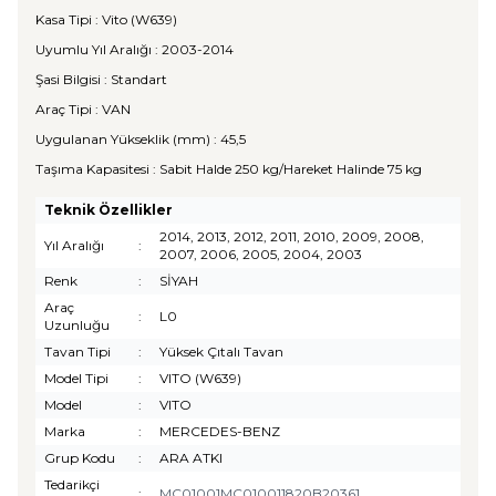
Kasa Tipi : Vito (W639)
Uyumlu Yıl Aralığı : 2003-2014
Şasi Bilgisi : Standart
Araç Tipi : VAN
Uygulanan Yükseklik (mm) : 45,5
Taşıma Kapasitesi : Sabit Halde 250 kg/Hareket Halinde 75 kg
Teknik Özellikler
2014, 2013, 2012, 2011, 2010, 2009, 2008,
Yıl Aralığı
:
2007, 2006, 2005, 2004, 2003
Renk
:
SİYAH
Araç
:
L0
Uzunluğu
Tavan Tipi
:
Yüksek Çıtalı Tavan
Model Tipi
:
VITO (W639)
Model
:
VITO
Marka
:
MERCEDES-BENZ
Grup Kodu
:
ARA ATKI
Tedarikçi
:
MC01001MC010011820B20361