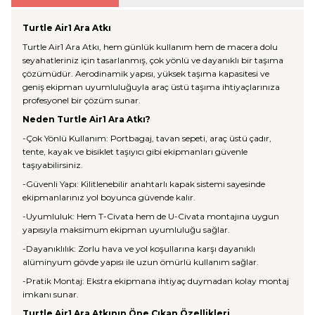
Turtle Air1 Ara Atkı
Turtle Air1 Ara Atkı, hem günlük kullanım hem de macera dolu
seyahatleriniz için tasarlanmış, çok yönlü ve dayanıklı bir taşıma
çözümüdür. Aerodinamik yapısı, yüksek taşıma kapasitesi ve
geniş ekipman uyumluluğuyla araç üstü taşıma ihtiyaçlarınıza
profesyonel bir çözüm sunar.
Neden Turtle Air1 Ara Atkı?
-Çok Yönlü Kullanım: Portbagaj, tavan sepeti, araç üstü çadır,
tente, kayak ve bisiklet taşıyıcı gibi ekipmanları güvenle
taşıyabilirsiniz.
-Güvenli Yapı: Kilitlenebilir anahtarlı kapak sistemi sayesinde
ekipmanlarınız yol boyunca güvende kalır.
-Uyumluluk: Hem T-Civata hem de U-Civata montajına uygun
yapısıyla maksimum ekipman uyumluluğu sağlar.
-Dayanıklılık: Zorlu hava ve yol koşullarına karşı dayanıklı
alüminyum gövde yapısı ile uzun ömürlü kullanım sağlar.
-Pratik Montaj: Ekstra ekipmana ihtiyaç duymadan kolay montaj
imkanı sunar.
Turtle Air1 Ara Atkının Öne Çıkan Özellikleri