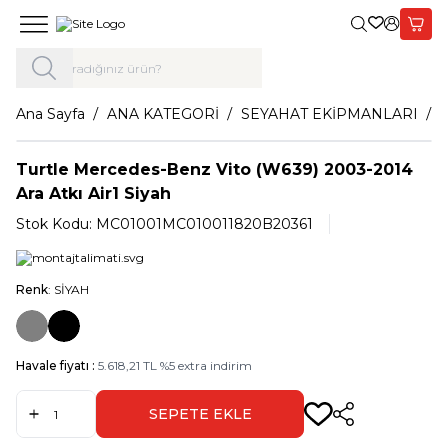
Giriş Yap,
Sepet
Ana Sayfa
ANA KATEGORİ
SEYAHAT EKİPMANLARI
Turtle Mercedes-Benz Vito (W639) 2003-2014
Ara Atkı Air1 Siyah
Stok Kodu:
MC01001MC010011820B20361
Renk
: SİYAH
Havale fiyatı :
5.618,21
TL
%
5
extra indirim
SEPETE EKLE
Paylaş