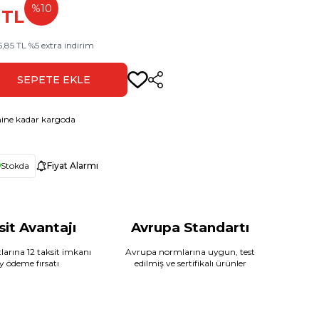
%
10
TL
5,85
TL
%
5
extra indirim
SEPETE EKLE
Paylaş
ine kadar kargoda
Stokda
Fiyat Alarmı
sit Avantajı
Avrupa Standartı
larına 12 taksit imkanı
Avrupa normlarına uygun, test
ay ödeme fırsatı
edilmiş ve sertifikalı ürünler