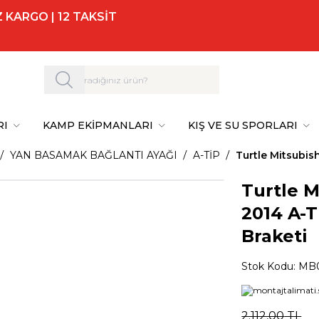
 KARGO | 12 TAKSİT
RI
KAMP EKİPMANLARI
KIŞ VE SU SPORLARI
YAN BASAMAK BAĞLANTI AYAĞI
A-TİP
Turtle Mitsubis
Turtle M
2014 A-T
Braketi
Stok Kodu:
MB0
2.112,00
TL