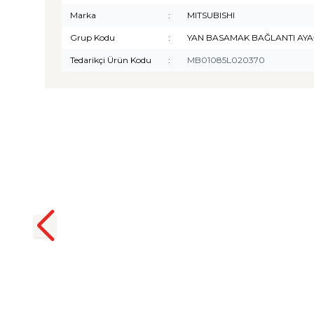
Marka
:
MITSUBISHI
Grup Kodu
:
YAN BASAMAK BAĞLANTI AYA
Tedarikçi Ürün Kodu
:
MB01085L020370
TURTLE
Turtle Togg T10F 2025-2026
Uyumlu 3D Havuzlu Bagaj
Havuzu
₺
1.299,90