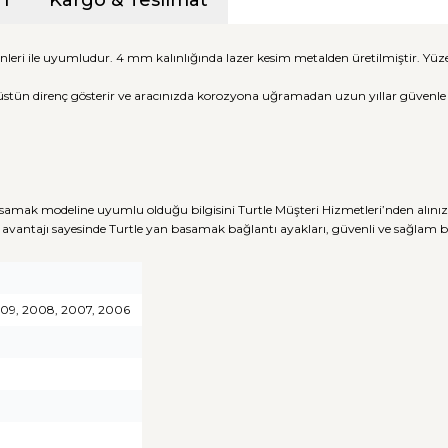
i
Kargo & Teslimat
nleri ile uyumludur. 4 mm kalınlığında lazer kesim metalden üretilmiştir. Y
üstün direnç gösterir ve aracınızda korozyona uğramadan uzun yıllar güvenle ku
samak modeline uyumlu olduğu bilgisini Turtle Müşteri Hizmetleri’nden alınız
avantajı sayesinde Turtle yan basamak bağlantı ayakları, güvenli ve sağlam
2009, 2008, 2007, 2006