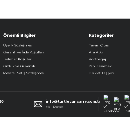
Önemli Bilgiler
Kategoriler
Üyelik Sözleşmesi
Tavan Çıtası
Garanti ve İade Koşulları
Ara Atkı
Teslimat Koşulları
Portbagaj
Gizlilik ve Güvenlik
Yan Basamak
Mesafeli Satış Sözleşmesi
Bisiklet Taşıyıcı
20
info@turtlecancarry.com.tr
Facebook
X
k
Mail Destek