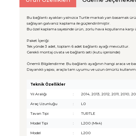
Ürün Özellikleri
Ödeme Seçenekler
Bu bağlantı ayakları yalnızca Turtle markalı yan basamak ürü
sağlayan galvaniz kaplama ile güçlendirilmiştir.
Bu özel kaplama sayesinde ürün, zorlu hava koşullarına karşı 
Paket İçeriği:
Tek yönde 3 adet, toplam 6 adet bağlantı ayağı mevcuttur.
Gerekli montaj civata ve bağlantı seti (kutu içerisinde)
Önemli Bilgilendirme: Bu bağlantı ayağının hangi araca ve ba
Dayanıklı yapısı, araçla tam uyumu ve uzun ömürlü kullanım 
Teknik Özellikler
Yıl Aralığı
:
2014, 2013, 2012, 2011, 2010, 
Araç Uzunluğu
:
L0
Tavan Tipi
:
TURTLE
Model Tipi
:
L200 (Mk4)
Model
:
L200