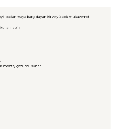
üzeyi, paslanmaya karşı dayanıklı ve yüksek mukavemet
llanılabilir.
.
 bir montaj çözümü sunar.