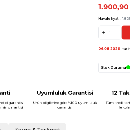
1.900,90
Havale fiyatı :
1.80
06.08.2026
tarih
Stok Durumu
ranti
Uyumluluk Garantisi
12 Tak
etici garantisi
Ürün bilgilerine göre %100 uyumluluk
Tüm kredi kart
temin garantisi
garantisi
ile kol