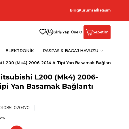
Blog
Kurumsal
İletişim
Giriş Yap, Üye Ol
Sepetim
ELEKTRONİK
PASPAS & BAGAJ HAVUZU
hi L200 (Mk4) 2006-2014 A-Tipi Yan Basamak Bağlantı Braket
itsubishi L200 (Mk4) 2006-
ipi Yan Basamak Bağlantı
1085L020370