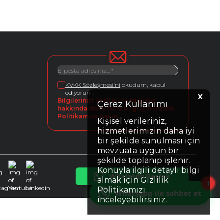
KVKK Sözleşmesi'ni
okudum, kabul
ediyorum.
X
Bilgilerinizi ansıl kullandığımız
Çerez Kullanımı
hakkında daha fazla bilgi için Gizlilik
Politikamıza bakın.
Kişisel verileriniz,
hizmetlerimizin daha iyi
bir şekilde sunulması için
mevzuata uygun bir
şekilde toplanıp işlenir.
Konuyla ilgili detaylı bilgi
WhatsApp Destek
almak için Gizlilik
Instagram
Youtube
Linkedin
1
Politikamızı
Whatsapp ile sohbet et
inceleyebilirsiniz.