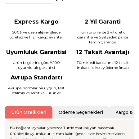
Express Kargo
2 Yıl Garanti
500₺ ve üzeri alışverişlerde
Tüm ürünlerde 2 yıl üretici
ücretsiz ve hızlı kargo avantajı
garantisi ve 5 yıl yedek parça
temin garantisi
Uyumluluk Garantisi
12 Taksit Avantajı
Ürün bilgilerine göre %100
Tüm kredi kartlarına 12 taksit
uyumluluk garantisi
imkanı ile kolay ödeme fırsatı
Avrupa Standartı
Avrupa normlarına uygun, test
edilmiş ve sertifikalı ürünler
Ürün Özellikleri
Ödeme Seçenekleri
Kargo & T
Bu bağlantı ayakları yalnızca Turtle markalı yan basamak
ürünleri ile uyumludur. 4 mm kalınlığında lazer kesim metalden