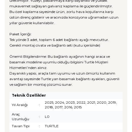
üretilmiştir. Yüzeyi, paslanmaya karşı dayanıklı ve yüksek
mukavemet sağlayan galvaniz kaplama ile güçlendirilmiştir.
Bu özel kaplama sayesinde ürün, zorlu hava koşullarına karşı
üstün direnç gösterir ve aracınızda korozyona uğramadan uzun
yıllar güvenle kullanılabilir.
Paket İçeriği:
Tek yönde 3 adet, toplam 6 adet bağlantı ayağı mevcuttur.
Gerekli montaj civata ve bağlantı seti (kutu içerisinde)
Önemli Bilgilendirme: Bu bağlantı ayağının hangi araca ve
basamak modeline uyumlu olduğu bilgisini Turtle Müşteri
Hizmetleri’nden alınız.
Dayanıklı yapısı, araçla tam uyumu ve uzun ömürlü kullanım
avantajı sayesinde Turtle yan basamak bağlantı ayakları, güvenli
ve sağlam bir montaj çözümü sunar.
Teknik Özellikler
2025, 2024, 2023, 2022, 2021, 2020, 2019,
Yıl Aralığı
:
2018, 2017, 2016, 2015
Araç
:
L0
Uzunluğu
Tavan Tipi
:
TURTLE