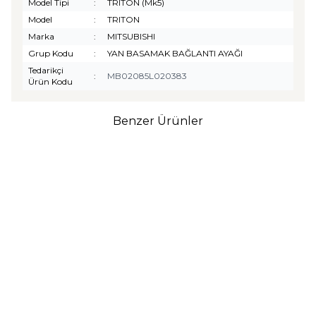
Model Tipi
:
TRITON (Mk5)
Model
:
TRITON
Marka
:
MITSUBISHI
Grup Kodu
:
YAN BASAMAK BAĞLANTI AYAĞI
Tedarikçi
:
MB02085L020383
Ürün Kodu
Benzer Ürünler
TURTLE
Turtle Togg T10F
2025-2026 Uyumlu 3D
Havuzlu Bagaj Havuzu
₺
1.299,90