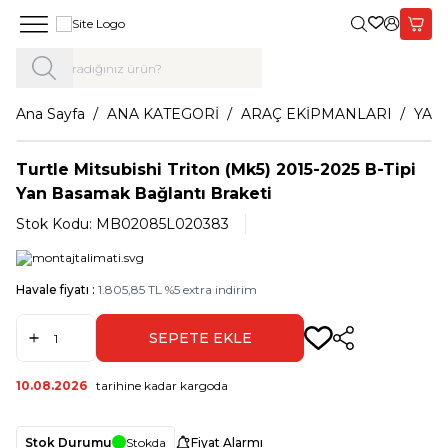
Giriş Yap,
Sepet
Ana Sayfa
ANA KATEGORİ
ARAÇ EKİPMANLARI
YAN
Turtle Mitsubishi Triton (Mk5) 2015-2025 B-Tipi
Yan Basamak Bağlantı Braketi
Stok Kodu:
MB02085L020383
Havale fiyatı :
1.805,85
TL
%
5
extra indirim
SEPETE EKLE
Paylaş
10.08.2026
tarihine kadar kargoda
Stok Durumu
Stokda
Fiyat Alarmı