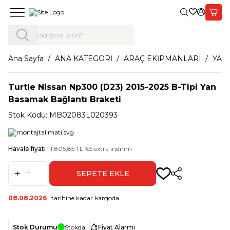
Giriş Yap,
Sepet
Ana Sayfa
ANA KATEGORİ
ARAÇ EKİPMANLARI
YAN
Turtle Nissan Np300 (D23) 2015-2025 B-Tipi Yan
Basamak Bağlantı Braketi
Stok Kodu:
MB02083L020393
Havale fiyatı :
1.805,85
TL
%
5
extra indirim
SEPETE EKLE
Paylaş
08.08.2026
tarihine kadar kargoda
Stok Durumu
Stokda
Fiyat Alarmı