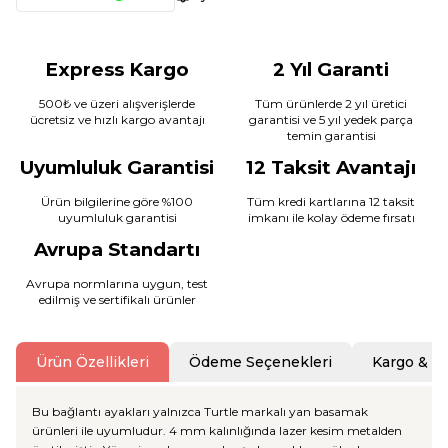
Express Kargo
2 Yıl Garanti
500₺ ve üzeri alışverişlerde
Tüm ürünlerde 2 yıl üretici
ücretsiz ve hızlı kargo avantajı
garantisi ve 5 yıl yedek parça
temin garantisi
Uyumluluk Garantisi
12 Taksit Avantajı
Ürün bilgilerine göre %100
Tüm kredi kartlarına 12 taksit
uyumluluk garantisi
imkanı ile kolay ödeme fırsatı
Avrupa Standartı
Avrupa normlarına uygun, test
edilmiş ve sertifikalı ürünler
Ürün Özellikleri
Ödeme Seçenekleri
Kargo & T
Bu bağlantı ayakları yalnızca Turtle markalı yan basamak
ürünleri ile uyumludur. 4 mm kalınlığında lazer kesim metalden