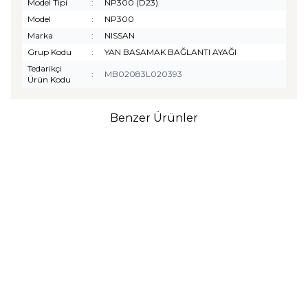
Model Tipi
:
NP300 (D23)
Model
:
NP300
Marka
:
NISSAN
Grup Kodu
:
YAN BASAMAK BAĞLANTI AYAĞI
Tedarikçi
:
MB02083L020393
Ürün Kodu
Benzer Ürünler
TURTLE
Turtle Togg T10F
2025-2026 Uyumlu 3D
Havuzlu Bagaj Havuzu
₺
1.299,90