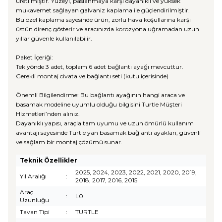
üretilmiştir. Yüzeyi, paslanmaya karşı dayanıklı ve yüksek
mukavemet sağlayan galvaniz kaplama ile güçlendirilmiştir.
Bu özel kaplama sayesinde ürün, zorlu hava koşullarına karşı
üstün direnç gösterir ve aracınızda korozyona uğramadan uzun
yıllar güvenle kullanılabilir.
Paket İçeriği:
Tek yönde 3 adet, toplam 6 adet bağlantı ayağı mevcuttur.
Gerekli montaj civata ve bağlantı seti (kutu içerisinde)
Önemli Bilgilendirme: Bu bağlantı ayağının hangi araca ve
basamak modeline uyumlu olduğu bilgisini Turtle Müşteri
Hizmetleri’nden alınız.
Dayanıklı yapısı, araçla tam uyumu ve uzun ömürlü kullanım
avantajı sayesinde Turtle yan basamak bağlantı ayakları, güvenli
ve sağlam bir montaj çözümü sunar.
Teknik Özellikler
2025, 2024, 2023, 2022, 2021, 2020, 2019,
Yıl Aralığı
:
2018, 2017, 2016, 2015
Araç
:
L0
Uzunluğu
Tavan Tipi
:
TURTLE