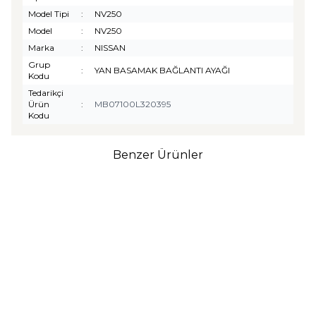
Model Tipi
:
NV250
Model
:
NV250
Marka
:
NISSAN
Grup
:
YAN BASAMAK BAĞLANTI AYAĞI
Kodu
Tedarikçi
Ürün
:
MB07100L320395
Kodu
Benzer Ürünler
TURTLE
Turtle Togg T10F
2025-2026 Uyumlu 3D
Havuzlu Bagaj Havuzu
₺
1.299,90