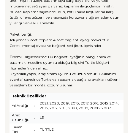
üretilmiştir. Yüzeyi, paslanmaya karşı dayanıklı ve yüksek
mukavemet sağlayan galvaniz kaplama ile güçlendirilmiştir.
Bu özel kaplama sayesinde ürün, zorlu hava koşullarına karşı
üstün direnç gösterir ve aracınızda korozyona uğramadan uzun
yıllar güvenle kullanılabilir.
Paket İçeriği:
Tek yönde 2 adet, toplam 4 adet bağlantı ayağı mevcuttur.
Gerekli montaj civata ve bağlantı seti (kutu içerisinde)
Önemli Bilgilendirme: Bu bağlantı ayağının hangi araca ve
basamak modeline uyumlu olduğu bilgisini Turtle Müşteri
Hizmetleri’nden alınız.
Dayanıklı yapısı, araçla tam uyumu ve uzun ömürlü kullanım
avantajı sayesinde Turtle yan basamak bağlantı ayakları, güvenli
ve sağlam bir montaj çözümü sunar.
Teknik Özellikler
2021, 2020, 2019, 2018, 2017, 2016, 2015, 2014,
Yıl Aralığı
:
2013, 2012, 2011, 2010, 2009, 2008, 2007
Araç
:
L3
Uzunluğu
Tavan
:
TURTLE
Tipi