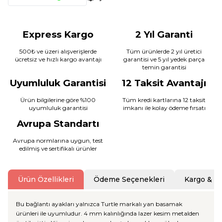
Express Kargo
2 Yıl Garanti
500₺ ve üzeri alışverişlerde
Tüm ürünlerde 2 yıl üretici
ücretsiz ve hızlı kargo avantajı
garantisi ve 5 yıl yedek parça
temin garantisi
Uyumluluk Garantisi
12 Taksit Avantajı
Ürün bilgilerine göre %100
Tüm kredi kartlarına 12 taksit
uyumluluk garantisi
imkanı ile kolay ödeme fırsatı
Avrupa Standartı
Avrupa normlarına uygun, test
edilmiş ve sertifikalı ürünler
Ürün Özellikleri
Ödeme Seçenekleri
Kargo & T
Bu bağlantı ayakları yalnızca Turtle markalı yan basamak
ürünleri ile uyumludur. 4 mm kalınlığında lazer kesim metalden