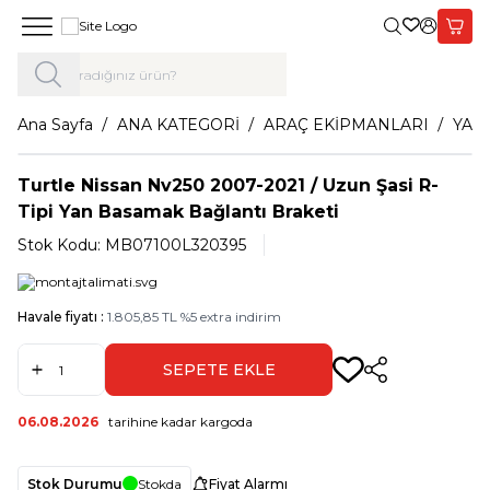
Giriş Yap,
Sepet
Ana Sayfa
ANA KATEGORİ
ARAÇ EKİPMANLARI
YAN
Turtle Nissan Nv250 2007-2021 / Uzun Şasi R-
Tipi Yan Basamak Bağlantı Braketi
Stok Kodu:
MB07100L320395
Havale fiyatı :
1.805,85
TL
%
5
extra indirim
SEPETE EKLE
Paylaş
06.08.2026
tarihine kadar kargoda
Stok Durumu
Stokda
Fiyat Alarmı