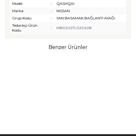
Model
:
QASHQAI
Marka
:
NISSAN
Grup Kodu
:
YAN BASAMAK BAĞLANTI AYAĞI
Tedarikçi Ürün
:
MB02027L020408
Kodu
Benzer Ürünler
TURTLE
Turtle Togg T10F
2025-2026 Uyumlu 3D
Havuzlu Bagaj Havuzu
₺
1.299,90