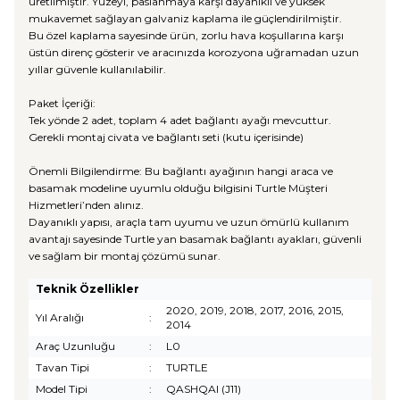
üretilmiştir. Yüzeyi, paslanmaya karşı dayanıklı ve yüksek
mukavemet sağlayan galvaniz kaplama ile güçlendirilmiştir.
Bu özel kaplama sayesinde ürün, zorlu hava koşullarına karşı
üstün direnç gösterir ve aracınızda korozyona uğramadan uzun
yıllar güvenle kullanılabilir.
Paket İçeriği:
Tek yönde 2 adet, toplam 4 adet bağlantı ayağı mevcuttur.
Gerekli montaj civata ve bağlantı seti (kutu içerisinde)
Önemli Bilgilendirme: Bu bağlantı ayağının hangi araca ve
basamak modeline uyumlu olduğu bilgisini Turtle Müşteri
Hizmetleri’nden alınız.
Dayanıklı yapısı, araçla tam uyumu ve uzun ömürlü kullanım
avantajı sayesinde Turtle yan basamak bağlantı ayakları, güvenli
ve sağlam bir montaj çözümü sunar.
Teknik Özellikler
2020, 2019, 2018, 2017, 2016, 2015,
Yıl Aralığı
:
2014
Araç Uzunluğu
:
L0
Tavan Tipi
:
TURTLE
Model Tipi
:
QASHQAI (J11)