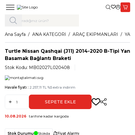
Giriş Yap,
Sepet
Ana Sayfa
ANA KATEGORİ
ARAÇ EKİPMANLARI
YAN
Turtle Nissan Qashqai (J11) 2014-2020 B-Tipi Yan
Basamak Bağlantı Braketi
Stok Kodu:
MB02027L020408
Havale fiyatı :
2.257,11
TL
%
5
extra indirim
SEPETE EKLE
Paylaş
10.08.2026
tarihine kadar kargoda
Stok Durumu
Stokda
Fiyat Alarmı