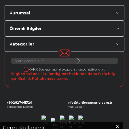
Kurumsal
Önemli Bilgiler
Kategoriler
KVKK Sözleşmesi'ni
okudum, kabul ediyorum.
Bilgilerinizi ansıl kullandığımız hakkında daha fazla bilgi
için Gizlilik Politikamıza bakın.
+902827461320
info@turtlecancarry.com.tr
WhatsApp Destek
Mail Destek
X
Facebook
X
Instagram
Youtube
Linkedin
Çerez Kullanımı