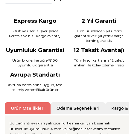
Express Kargo
2 Yıl Garanti
500₺ ve üzeri alışverişlerde
Tüm ürünlerde 2 yıl üretici
ücretsiz ve hızlı kargo avantajı
garantisi ve 5 yıl yedek parça
temin garantisi
Uyumluluk Garantisi
12 Taksit Avantajı
Ürün bilgilerine göre %100
Tüm kredi kartlarına 12 taksit
uyumluluk garantisi
imkanı ile kolay ödeme fırsatı
Avrupa Standartı
Avrupa normlarına uygun, test
edilmiş ve sertifikalı ürünler
Ürün Özellikleri
Ödeme Seçenekleri
Kargo & T
Bu bağlantı ayakları yalnızca Turtle markalı yan basamak
ürünleri ile uyumludur. 4 mm kalınlığında lazer kesim metalden