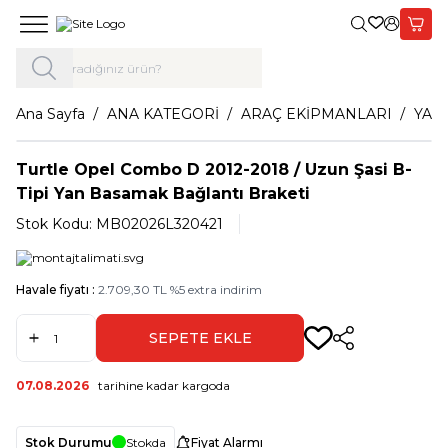
Giriş Yap,
Sepet
Ana Sayfa
ANA KATEGORİ
ARAÇ EKİPMANLARI
YAN
Turtle Opel Combo D 2012-2018 / Uzun Şasi B-
Tipi Yan Basamak Bağlantı Braketi
Stok Kodu:
MB02026L320421
Havale fiyatı :
2.709,30
TL
%
5
extra indirim
SEPETE EKLE
Paylaş
07.08.2026
tarihine kadar kargoda
Stok Durumu
Stokda
Fiyat Alarmı