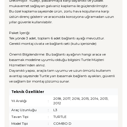
üretilmiştir. Yüzeyi, paslanmaya karşı dayanıklı ve yüksek
mukavemet sağlayan galvaniz kaplama ile güçlendirilmiştir.
Bu özel kaplama sayesinde ürün, zorlu hava koşullarına karşı
üstün direnç gösterir ve aracınızda korozyona uğramadan uzun
yıllar güvenle kullanılabilir.
Paket İçeriği:
Tek yönde 3 adet, toplam 6 adet bağlantı ayağı mevcuttur.
Gerekli montaj civata ve bağlantı seti (kutu içerisinde)
Önemli Bilgilendirme: Bu bağlantı ayağının hangi araca ve
basamak modeline uyumlu olduğu bilgisini Turtle Müşteri
Hizmetleri’nden alınız.
Dayanıklı yapısı, araçla tam uyumu ve uzun ömürlü kullanım
avantajı sayesinde Turtle yan basamak bağlantı ayakları, güvenli
ve sağlam bir montaj çözümü sunar.
Teknik Özellikler
2018, 2017, 2016, 2015, 2014, 2013,
Yıl Aralığı
:
2012
Araç Uzunluğu
:
L3
Tavan Tipi
:
TURTLE
Model Tipi
:
COMBO D