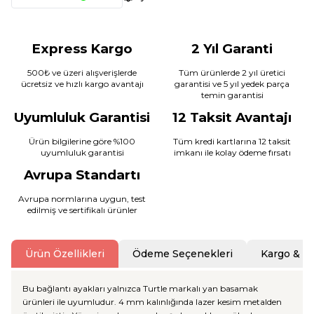
Express Kargo
2 Yıl Garanti
500₺ ve üzeri alışverişlerde
Tüm ürünlerde 2 yıl üretici
ücretsiz ve hızlı kargo avantajı
garantisi ve 5 yıl yedek parça
temin garantisi
Uyumluluk Garantisi
12 Taksit Avantajı
Ürün bilgilerine göre %100
Tüm kredi kartlarına 12 taksit
uyumluluk garantisi
imkanı ile kolay ödeme fırsatı
Avrupa Standartı
Avrupa normlarına uygun, test
edilmiş ve sertifikalı ürünler
Ürün Özellikleri
Ödeme Seçenekleri
Kargo & T
Bu bağlantı ayakları yalnızca Turtle markalı yan basamak
ürünleri ile uyumludur. 4 mm kalınlığında lazer kesim metalden