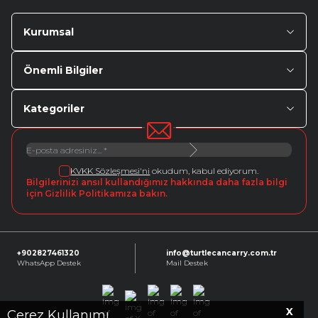
Kurumsal
Önemli Bilgiler
Kategoriler
KVKK Sözleşmesi'ni
okudum, kabul ediyorum.
Bilgilerinizi ansıl kullandığımız hakkında daha fazla bilgi
için Gizlilik Politikamıza bakın.
+902827461320
info@turtlecancarry.com.tr
WhatsApp Destek
Mail Destek
X
Facebook
X
Instagram
Youtube
Linkedin
Çerez Kullanımı