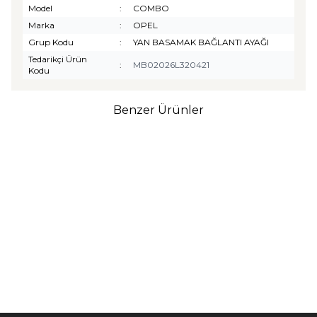
Model
:
COMBO
Marka
:
OPEL
Grup Kodu
:
YAN BASAMAK BAĞLANTI AYAĞI
Tedarikçi Ürün
:
MB02026L320421
Kodu
Benzer Ürünler
TURTLE
Turtle Togg T10F
2025-2026 Uyumlu 3D
Havuzlu Bagaj Havuzu
₺
1.299,90