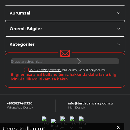
Kurumsal
Önemli Bilgiler
Kategoriler
KVKK Sözleşmesi'ni
okudum, kabul ediyorum.
Bilgilerinizi ansıl kullandığımız hakkında daha fazla bilgi
için Gizlilik Politikamıza bakın.
+902827461320
info@turtlecancarry.com.tr
WhatsApp Destek
Mail Destek
X
Facebook
X
Instagram
Youtube
Linkedin
Çerez Kullanımı