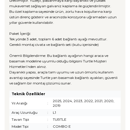
üretilmiştir. Yüzeyi, paslanmaya karşı dayanıklı ve yüksek
mukavemet sağlayan galvaniz kaplama ile güçlendirilmiştir.
Bu özel kaplama sayesinde ürün, zorlu hava koşullarına karşı
üstün direnç gösterir ve aracınızda korozyona uğramadan uzun
yıllar güvenle kullanılabilir.
Paket İçeriği:
Tek yönde 3 adet, toplam 6 adet bağlantı ayağı mevcuttur.
Gerekli montaj civata ve bağlantı seti (kutu içerisinde)
Önemli Bilgilendirme: Bu bağlantı ayağının hangi araca ve
basamak modeline uyumlu olduğu bilgisini Turtle Müşteri
Hizmetleri’nden alınız.
Dayanıklı yapısı, araçla tam uyumu ve uzun ömürlü kullanım
avantajı sayesinde Turtle yan basamak bağlantı ayakları, güvenli
ve sağlam bir montaj çözümü sunar.
Teknik Özellikler
2025, 2024, 2023, 2022, 2021, 2020,
Yıl Aralığı
:
2019
Araç Uzunluğu
:
L1
Tavan Tipi
:
TURTLE
Model Tipi
:
COMBO E