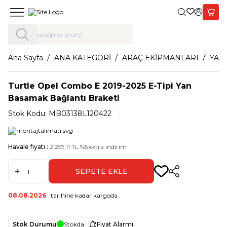
Giriş Yap,
Sepet
Ana Sayfa
ANA KATEGORİ
ARAÇ EKİPMANLARI
YAN
Turtle Opel Combo E 2019-2025 E-Tipi Yan
Basamak Bağlantı Braketi
Stok Kodu:
MB03138L120422
Havale fiyatı :
2.257,11
TL
%
5
extra indirim
SEPETE EKLE
Paylaş
08.08.2026
tarihine kadar kargoda
Stok Durumu
Stokda
Fiyat Alarmı