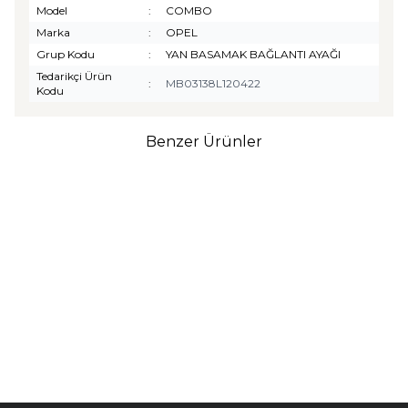
Model
:
COMBO
Marka
:
OPEL
Grup Kodu
:
YAN BASAMAK BAĞLANTI AYAĞI
Tedarikçi Ürün
:
MB03138L120422
Kodu
Benzer Ürünler
TURTLE
Turtle Togg T10F
2025-2026 Uyumlu 3D
Havuzlu Bagaj Havuzu
₺
1.299,90