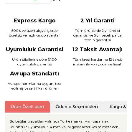
Express Kargo
2 Yıl Garanti
500₺ ve üzeri alışverişlerde
Tüm ürünlerde 2 yıl üretici
ücretsiz ve hızlı kargo avantajı
garantisi ve 5 yıl yedek parça
temin garantisi
Uyumluluk Garantisi
12 Taksit Avantajı
Ürün bilgilerine göre %100
Tüm kredi kartlarına 12 taksit
uyumluluk garantisi
imkanı ile kolay ödeme fırsatı
Avrupa Standartı
Avrupa normlarına uygun, test
edilmiş ve sertifikalı ürünler
Ürün Özellikleri
Ödeme Seçenekleri
Kargo & T
Bu bağlantı ayakları yalnızca Turtle markalı yan basamak
ürünleri ile uyumludur. 4 mm kalınlığında lazer kesim metalden