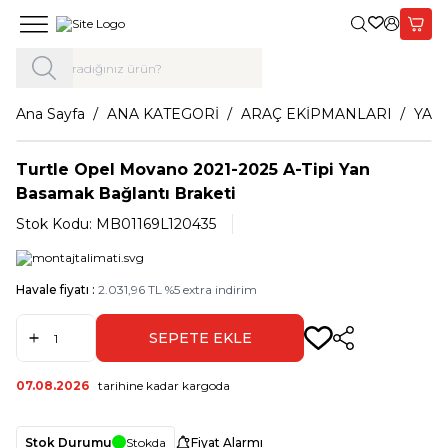
Giriş Yap,
Sepet
Ana Sayfa
ANA KATEGORİ
ARAÇ EKİPMANLARI
YAN
Turtle Opel Movano 2021-2025 A-Tipi Yan
Basamak Bağlantı Braketi
Stok Kodu:
MB01169L120435
Havale fiyatı :
2.031,96
TL
%
5
extra indirim
SEPETE EKLE
Paylaş
07.08.2026
tarihine kadar kargoda
Stok Durumu
Stokda
Fiyat Alarmı