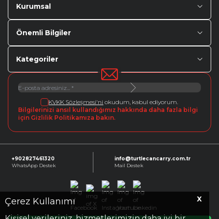
Kurumsal
Önemli Bilgiler
Kategoriler
KVKK Sözleşmesi'ni
okudum, kabul ediyorum.
Bilgilerinizi ansıl kullandığımız hakkında daha fazla bilgi
için Gizlilik Politikamıza bakın.
+902827461320
info@turtlecancarry.com.tr
WhatsApp Destek
Mail Destek
X
Facebook
X
Instagram
Youtube
Linkedin
Çerez Kullanımı
Kişisel verileriniz, hizmetlerimizin daha iyi bir