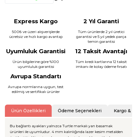
Express Kargo
2 Yıl Garanti
500₺ ve üzeri alışverişlerde
Tüm ürünlerde 2 yıl üretici
ücretsiz ve hızlı kargo avantajı
garantisi ve 5 yıl yedek parça
temin garantisi
Uyumluluk Garantisi
12 Taksit Avantajı
Ürün bilgilerine göre %100
Tüm kredi kartlarına 12 taksit
uyumluluk garantisi
imkanı ile kolay ödeme fırsatı
Avrupa Standartı
Avrupa normlarına uygun, test
edilmiş ve sertifikalı ürünler
Ürün Özellikleri
Ödeme Seçenekleri
Kargo & T
Bu bağlantı ayakları yalnızca Turtle markalı yan basamak
ürünleri ile uyumludur. 4 mm kalınlığında lazer kesim metalden