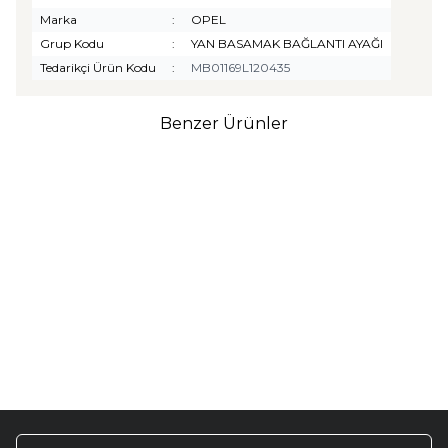
Marka
:
OPEL
Grup Kodu
:
YAN BASAMAK BAĞLANTI AYAĞI
Tedarikçi Ürün Kodu
:
MB01169L120435
Benzer Ürünler
TURTLE
Turtle Togg T10F
2025-2026 Uyumlu 3D
Havuzlu Bagaj Havuzu
₺
1.299,90