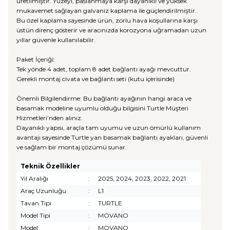
üretilmiştir. Yüzeyi, paslanmaya karşı dayanıklı ve yüksek
mukavemet sağlayan galvaniz kaplama ile güçlendirilmiştir.
Bu özel kaplama sayesinde ürün, zorlu hava koşullarına karşı
üstün direnç gösterir ve aracınızda korozyona uğramadan uzun
yıllar güvenle kullanılabilir.
Paket İçeriği:
Tek yönde 4 adet, toplam 8 adet bağlantı ayağı mevcuttur.
Gerekli montaj civata ve bağlantı seti (kutu içerisinde)
Önemli Bilgilendirme: Bu bağlantı ayağının hangi araca ve
basamak modeline uyumlu olduğu bilgisini Turtle Müşteri
Hizmetleri’nden alınız.
Dayanıklı yapısı, araçla tam uyumu ve uzun ömürlü kullanım
avantajı sayesinde Turtle yan basamak bağlantı ayakları, güvenli
ve sağlam bir montaj çözümü sunar.
Teknik Özellikler
Yıl Aralığı
:
2025, 2024, 2023, 2022, 2021
Araç Uzunluğu
:
L1
Tavan Tipi
:
TURTLE
Model Tipi
:
MOVANO
Model
:
MOVANO