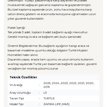
üretilmiştir. Yüzeyi, paslanmaya karşı dayanıklı ve yüksek
mukavemet sağlayan galvaniz kaplama ile güçlendirilmiştir.
Bu özel kaplama sayesinde ürün, zorlu hava koşullarına karşı
üstün direnç gösterir ve aracınızda korozyona uğramadan uzun
yıllar güvenle kullanılabilir.
Paket İçeriği:
Tek yönde 3 adet, toplam 6 adet bağlantı ayağı mevcuttur.
Gerekli montaj civata ve bağlantı seti (kutu içerisinde)
Önemli Bilgilendirme: Bu bağlantı ayağının hangi araca ve
basamak modeline uyumlu olduğu bilgisini Turtle Müşteri
Hizmetleri’nden alınız.
Dayanıklı yapısı, araçla tam uyumu ve uzun ömürlü kullanım
avantajı sayesinde Turtle yan basamak bağlantı ayakları, güvenli
ve sağlam bir montaj çözümü sunar.
Teknik Özellikler
2025, 2024, 2023, 2022, 2021, 2020,
Yıl Aralığı
:
2019
Araç Uzunluğu
:
L3
Tavan Tipi
:
TURTLE
Model Tipi
:
ZAFIRA LIFE (Mk3)