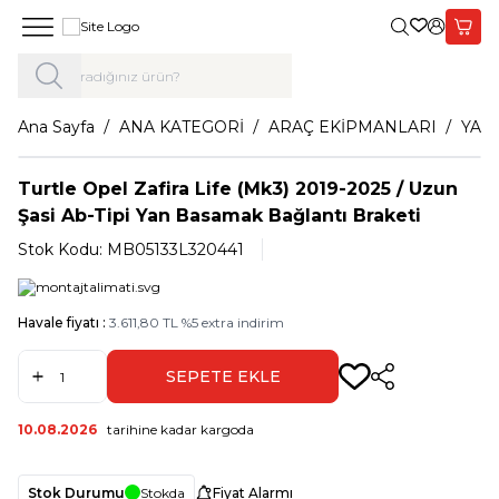
Giriş Yap,
Sepet
Ana Sayfa
ANA KATEGORİ
ARAÇ EKİPMANLARI
YAN
Turtle Opel Zafira Life (Mk3) 2019-2025 / Uzun
Şasi Ab-Tipi Yan Basamak Bağlantı Braketi
Stok Kodu:
MB05133L320441
Havale fiyatı :
3.611,80
TL
%
5
extra indirim
SEPETE EKLE
Paylaş
10.08.2026
tarihine kadar kargoda
Stok Durumu
Stokda
Fiyat Alarmı