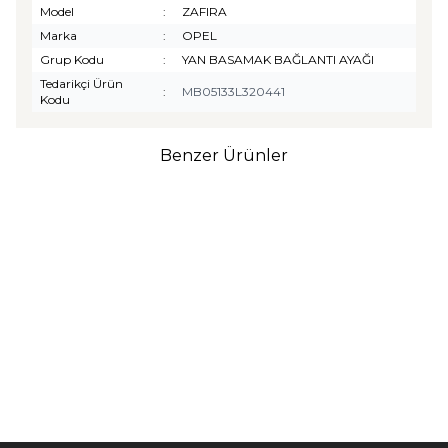
Model
:
ZAFIRA
Marka
:
OPEL
Grup Kodu
:
YAN BASAMAK BAĞLANTI AYAĞI
Tedarikçi Ürün
:
MB05133L320441
Kodu
Benzer Ürünler
TURTLE
Turtle Togg T10F
2025-2026 Uyumlu 3D
Havuzlu Bagaj Havuzu
₺
1.299,90