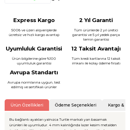
Express Kargo
2 Yıl Garanti
500₺ ve üzeri alışverişlerde
Tüm ürünlerde 2 yıl üretici
ücretsiz ve hızlı kargo avantajı
garantisi ve 5 yıl yedek parça
temin garantisi
Uyumluluk Garantisi
12 Taksit Avantajı
Ürün bilgilerine göre %100
Tüm kredi kartlarına 12 taksit
uyumluluk garantisi
imkanı ile kolay ödeme fırsatı
Avrupa Standartı
Avrupa normlarına uygun, test
edilmiş ve sertifikalı ürünler
Ürün Özellikleri
Ödeme Seçenekleri
Kargo & T
Bu bağlantı ayakları yalnızca Turtle markalı yan basamak
ürünleri ile uyumludur. 4 mm kalınlığında lazer kesim metalden