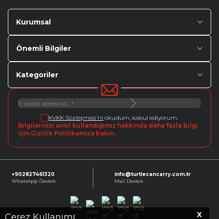
Kurumsal
Önemli Bilgiler
Kategoriler
KVKK Sözleşmesi'ni
okudum, kabul ediyorum.
Bilgilerinizi ansıl kullandığımız hakkında daha fazla bilgi
için Gizlilik Politikamıza bakın.
+902827461320
info@turtlecancarry.com.tr
WhatsApp Destek
Mail Destek
X
Facebook
X
Instagram
Youtube
Linkedin
Çerez Kullanımı