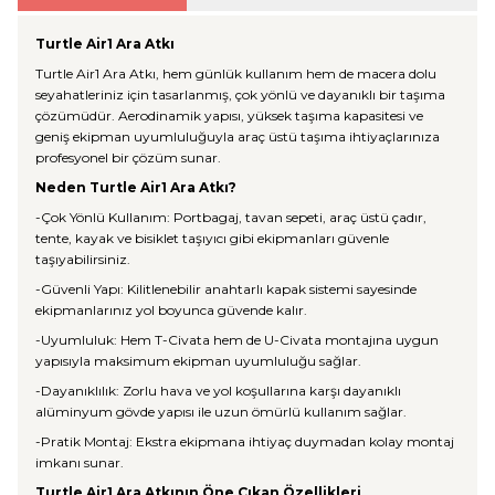
Turtle Air1 Ara Atkı
Turtle Air1 Ara Atkı, hem günlük kullanım hem de macera dolu
seyahatleriniz için tasarlanmış, çok yönlü ve dayanıklı bir taşıma
çözümüdür. Aerodinamik yapısı, yüksek taşıma kapasitesi ve
geniş ekipman uyumluluğuyla araç üstü taşıma ihtiyaçlarınıza
profesyonel bir çözüm sunar.
Neden Turtle Air1 Ara Atkı?
-Çok Yönlü Kullanım: Portbagaj, tavan sepeti, araç üstü çadır,
tente, kayak ve bisiklet taşıyıcı gibi ekipmanları güvenle
taşıyabilirsiniz.
-Güvenli Yapı: Kilitlenebilir anahtarlı kapak sistemi sayesinde
ekipmanlarınız yol boyunca güvende kalır.
-Uyumluluk: Hem T-Civata hem de U-Civata montajına uygun
yapısıyla maksimum ekipman uyumluluğu sağlar.
-Dayanıklılık: Zorlu hava ve yol koşullarına karşı dayanıklı
alüminyum gövde yapısı ile uzun ömürlü kullanım sağlar.
-Pratik Montaj: Ekstra ekipmana ihtiyaç duymadan kolay montaj
imkanı sunar.
Turtle Air1 Ara Atkının Öne Çıkan Özellikleri