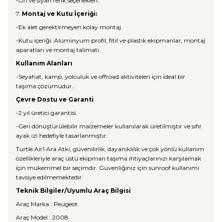
-Gri ve siyah renk seçenekleri.
7.
Montaj ve Kutu İçeriği:
-Ek alet gerektirmeyen kolay montaj.
-Kutu içeriği: Alüminyum profil, fitil ve plastik ekipmanlar, montaj
aparatları ve montaj talimatı.
Kullanım Alanları
-Seyahat, kamp, yolculuk ve offroad aktiviteleri için ideal bir
taşıma çözümüdür.
Çevre Dostu ve Garanti
-2 yıl üretici garantisi.
-Geri dönüştürülebilir malzemeler kullanılarak üretilmiştir ve sıfır
ayak izi hedefiyle tasarlanmıştır.
Turtle Air1 Ara Atkı, güvenilirlik, dayanıklılık ve çok yönlü kullanım
özellikleriyle araç üstü ekipman taşıma ihtiyaçlarınızı karşılamak
için mükemmel bir seçimdir. Güvenliğiniz için sunroof kullanımı
tavsiye edilmemektedir.
Teknik Bilgiler/Uyumlu Araç Bilgisi
Araç Marka : Peugeot
Araç Model : 2008