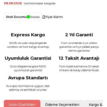
08.08.2026
tarihine kadar kargoda
Stok Durumu
Stokda
Fiyat Alarmı
Express Kargo
2 Yıl Garanti
500₺ ve üzeri alışverişlerde
Tüm ürünlerde 2 yıl üretici
ücretsiz ve hızlı kargo avantajı
garantisi ve 5 yıl yedek parça
temin garantisi
Uyumluluk Garantisi
12 Taksit Avantajı
Ürün bilgilerine göre %100
Tüm kredi kartlarına 12 taksit
uyumluluk garantisi
imkanı ile kolay ödeme fırsatı
Avrupa Standartı
Avrupa normlarına uygun, test
edilmiş ve sertifikalı ürünler
Ürün Özellikleri
Ödeme Seçenekleri
Kargo & T