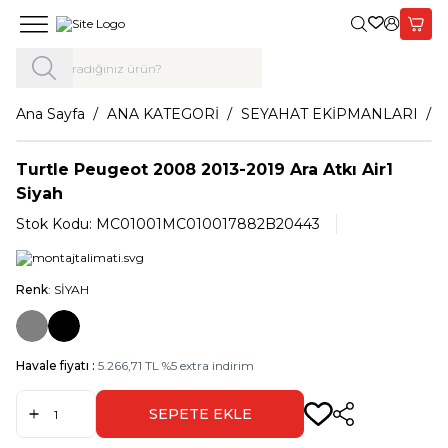
Giriş Yap,
Sepet
Ana Sayfa
ANA KATEGORİ
SEYAHAT EKİPMANLARI
Turtle Peugeot 2008 2013-2019 Ara Atkı Air1
Siyah
Stok Kodu:
MC01001MC010017882B20443
Renk
: SİYAH
Havale fiyatı :
5.266,71
TL
%
5
extra indirim
SEPETE EKLE
Paylaş