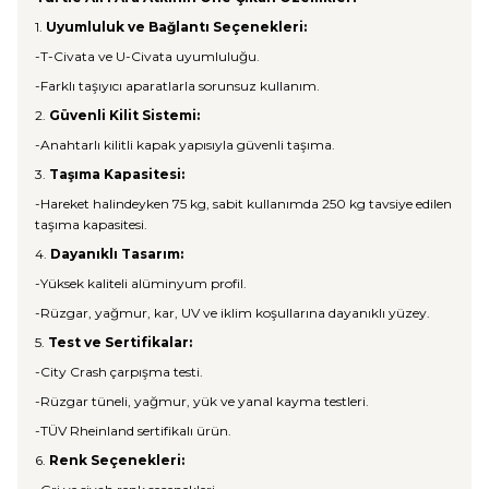
1.
Uyumluluk ve Bağlantı Seçenekleri:
-T-Civata ve U-Civata uyumluluğu.
-Farklı taşıyıcı aparatlarla sorunsuz kullanım.
2.
Güvenli Kilit Sistemi:
-Anahtarlı kilitli kapak yapısıyla güvenli taşıma.
3.
Taşıma Kapasitesi:
-Hareket halindeyken 75 kg, sabit kullanımda 250 kg tavsiye edilen
taşıma kapasitesi.
4.
Dayanıklı Tasarım:
-Yüksek kaliteli alüminyum profil.
-Rüzgar, yağmur, kar, UV ve iklim koşullarına dayanıklı yüzey.
5.
Test ve Sertifikalar:
-City Crash çarpışma testi.
-Rüzgar tüneli, yağmur, yük ve yanal kayma testleri.
-TÜV Rheinland sertifikalı ürün.
6.
Renk Seçenekleri: