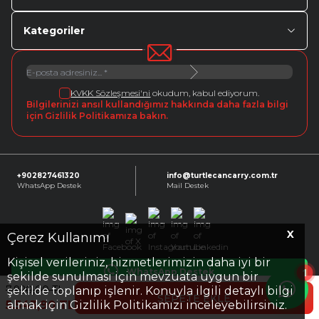
Kategoriler
KVKK Sözleşmesi'ni
okudum, kabul ediyorum.
Bilgilerinizi ansıl kullandığımız hakkında daha fazla bilgi
için Gizlilik Politikamıza bakın.
+902827461320
info@turtlecancarry.com.tr
WhatsApp Destek
Mail Destek
X
Facebook
X
Instagram
Youtube
Linkedin
Çerez Kullanımı
Kişisel verileriniz, hizmetlerimizin daha iyi bir
1
WhatsApp Destek
şekilde sunulması için mevzuata uygun bir
7.920,00
TL
şekilde toplanıp işlenir. Konuyla ilgili detaylı bilgi
SEPETE EKLE
5.543,90
TL
almak için Gizlilik Politikamızı inceleyebilirsiniz.