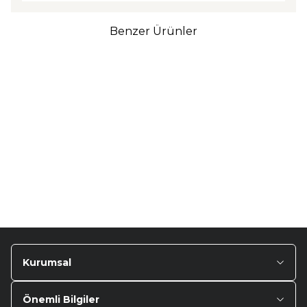
Benzer Ürünler
TURTLE
Turtle Togg T10F
2025-2026 Uyumlu 3D
Havuzlu Bagaj Havuzu
₺
1.299,90
Kurumsal
Önemli Bilgiler