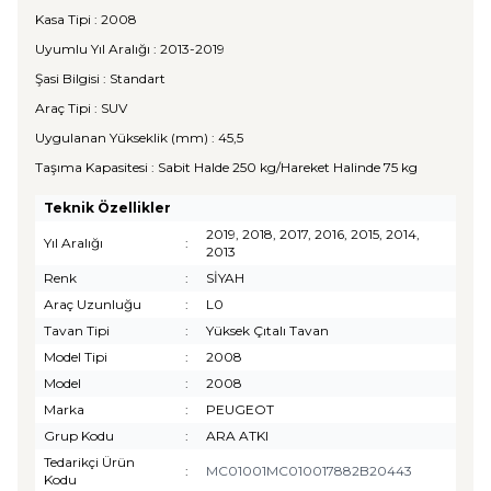
Kasa Tipi : 2008
Uyumlu Yıl Aralığı : 2013-2019
Şasi Bilgisi : Standart
Araç Tipi : SUV
Uygulanan Yükseklik (mm) : 45,5
Taşıma Kapasitesi : Sabit Halde 250 kg/Hareket Halinde 75 kg
Teknik Özellikler
2019, 2018, 2017, 2016, 2015, 2014,
Yıl Aralığı
:
2013
Renk
:
SİYAH
Araç Uzunluğu
:
L0
Tavan Tipi
:
Yüksek Çıtalı Tavan
Model Tipi
:
2008
Model
:
2008
Marka
:
PEUGEOT
Grup Kodu
:
ARA ATKI
Tedarikçi Ürün
:
MC01001MC010017882B20443
Kodu