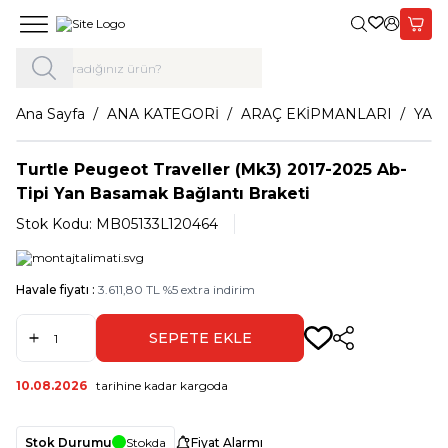
Giriş Yap,
Sepet
Ana Sayfa
ANA KATEGORİ
ARAÇ EKİPMANLARI
YAN
Turtle Peugeot Traveller (Mk3) 2017-2025 Ab-
Tipi Yan Basamak Bağlantı Braketi
Stok Kodu:
MB05133L120464
Havale fiyatı :
3.611,80
TL
%
5
extra indirim
SEPETE EKLE
Paylaş
10.08.2026
tarihine kadar kargoda
Stok Durumu
Stokda
Fiyat Alarmı