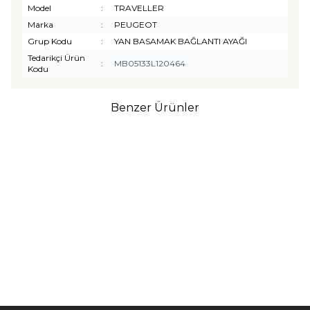
Model
:
TRAVELLER
Marka
:
PEUGEOT
Grup Kodu
:
YAN BASAMAK BAĞLANTI AYAĞI
Tedarikçi Ürün
:
MB05133L120464
Kodu
Benzer Ürünler
TURTLE
Turtle Togg T10F
2025-2026 Uyumlu 3D
Havuzlu Bagaj Havuzu
₺
1.299,90