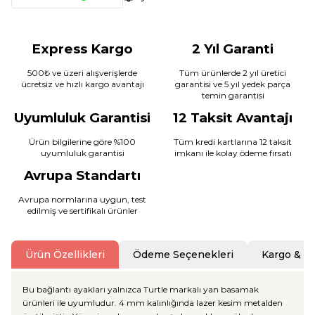
Express Kargo
2 Yıl Garanti
500₺ ve üzeri alışverişlerde
Tüm ürünlerde 2 yıl üretici
ücretsiz ve hızlı kargo avantajı
garantisi ve 5 yıl yedek parça
temin garantisi
Uyumluluk Garantisi
12 Taksit Avantajı
Ürün bilgilerine göre %100
Tüm kredi kartlarına 12 taksit
uyumluluk garantisi
imkanı ile kolay ödeme fırsatı
Avrupa Standartı
Avrupa normlarına uygun, test
edilmiş ve sertifikalı ürünler
Ürün Özellikleri
Ödeme Seçenekleri
Kargo & T
Bu bağlantı ayakları yalnızca Turtle markalı yan basamak
ürünleri ile uyumludur. 4 mm kalınlığında lazer kesim metalden