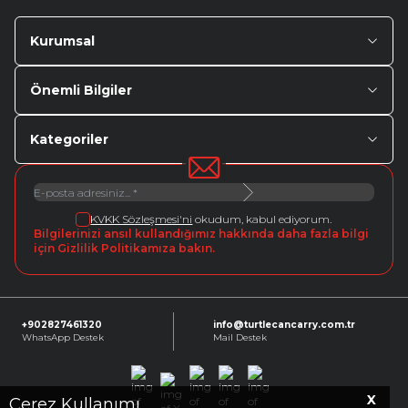
Kurumsal
Önemli Bilgiler
Kategoriler
KVKK Sözleşmesi'ni
okudum, kabul ediyorum.
Bilgilerinizi ansıl kullandığımız hakkında daha fazla bilgi
için Gizlilik Politikamıza bakın.
+902827461320
info@turtlecancarry.com.tr
WhatsApp Destek
Mail Destek
X
Facebook
X
Instagram
Youtube
Linkedin
Çerez Kullanımı