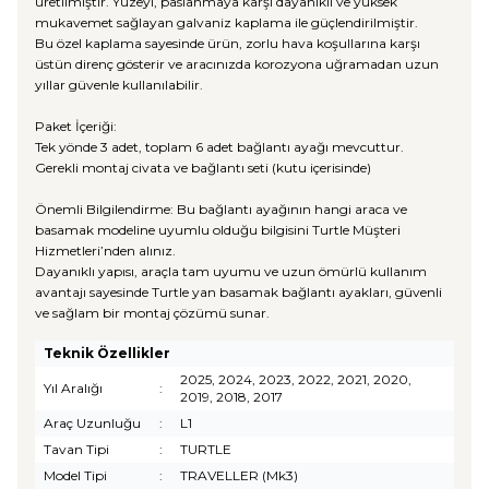
üretilmiştir. Yüzeyi, paslanmaya karşı dayanıklı ve yüksek
mukavemet sağlayan galvaniz kaplama ile güçlendirilmiştir.
Bu özel kaplama sayesinde ürün, zorlu hava koşullarına karşı
üstün direnç gösterir ve aracınızda korozyona uğramadan uzun
yıllar güvenle kullanılabilir.
Paket İçeriği:
Tek yönde 3 adet, toplam 6 adet bağlantı ayağı mevcuttur.
Gerekli montaj civata ve bağlantı seti (kutu içerisinde)
Önemli Bilgilendirme: Bu bağlantı ayağının hangi araca ve
basamak modeline uyumlu olduğu bilgisini Turtle Müşteri
Hizmetleri’nden alınız.
Dayanıklı yapısı, araçla tam uyumu ve uzun ömürlü kullanım
avantajı sayesinde Turtle yan basamak bağlantı ayakları, güvenli
ve sağlam bir montaj çözümü sunar.
Teknik Özellikler
2025, 2024, 2023, 2022, 2021, 2020,
Yıl Aralığı
:
2019, 2018, 2017
Araç Uzunluğu
:
L1
Tavan Tipi
:
TURTLE
Model Tipi
:
TRAVELLER (Mk3)