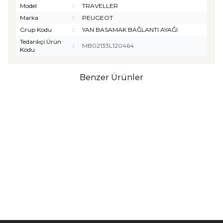
Model
:
TRAVELLER
Marka
:
PEUGEOT
Grup Kodu
:
YAN BASAMAK BAĞLANTI AYAĞI
Tedarikçi Ürün
:
MB02133L120464
Kodu
Benzer Ürünler
TURTLE
Turtle Togg T10F
2025-2026 Uyumlu 3D
Havuzlu Bagaj Havuzu
₺
1.299,90