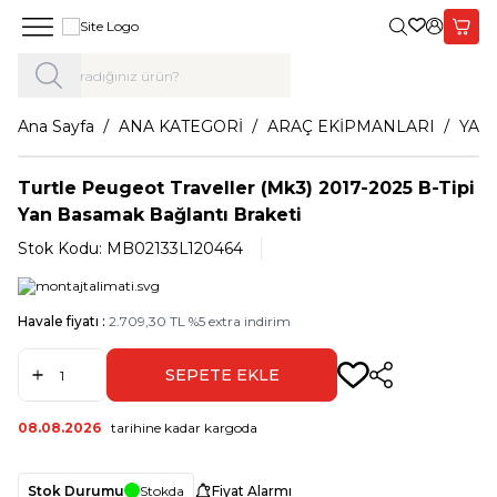
Giriş Yap,
Sepet
Ana Sayfa
ANA KATEGORİ
ARAÇ EKİPMANLARI
YAN
Turtle Peugeot Traveller (Mk3) 2017-2025 B-Tipi
Yan Basamak Bağlantı Braketi
Stok Kodu:
MB02133L120464
Havale fiyatı :
2.709,30
TL
%
5
extra indirim
SEPETE EKLE
Paylaş
08.08.2026
tarihine kadar kargoda
Stok Durumu
Stokda
Fiyat Alarmı