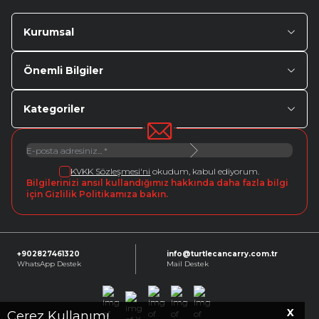
Kurumsal
Önemli Bilgiler
Kategoriler
KVKK Sözleşmesi'ni
okudum, kabul ediyorum.
Bilgilerinizi ansıl kullandığımız hakkında daha fazla bilgi
için Gizlilik Politikamıza bakın.
+902827461320
info@turtlecancarry.com.tr
WhatsApp Destek
Mail Destek
X
Facebook
X
Instagram
Youtube
Linkedin
Çerez Kullanımı