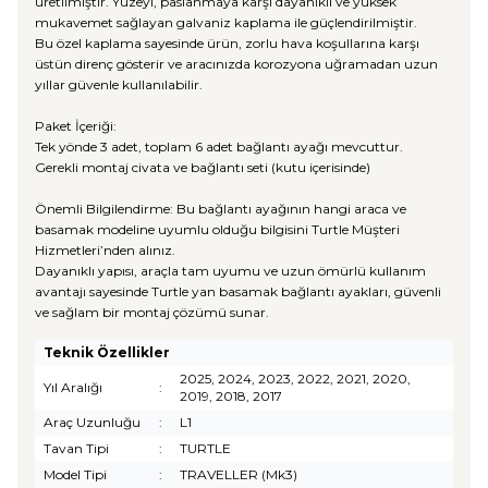
üretilmiştir. Yüzeyi, paslanmaya karşı dayanıklı ve yüksek
mukavemet sağlayan galvaniz kaplama ile güçlendirilmiştir.
Bu özel kaplama sayesinde ürün, zorlu hava koşullarına karşı
üstün direnç gösterir ve aracınızda korozyona uğramadan uzun
yıllar güvenle kullanılabilir.
Paket İçeriği:
Tek yönde 3 adet, toplam 6 adet bağlantı ayağı mevcuttur.
Gerekli montaj civata ve bağlantı seti (kutu içerisinde)
Önemli Bilgilendirme: Bu bağlantı ayağının hangi araca ve
basamak modeline uyumlu olduğu bilgisini Turtle Müşteri
Hizmetleri’nden alınız.
Dayanıklı yapısı, araçla tam uyumu ve uzun ömürlü kullanım
avantajı sayesinde Turtle yan basamak bağlantı ayakları, güvenli
ve sağlam bir montaj çözümü sunar.
Teknik Özellikler
2025, 2024, 2023, 2022, 2021, 2020,
Yıl Aralığı
:
2019, 2018, 2017
Araç Uzunluğu
:
L1
Tavan Tipi
:
TURTLE
Model Tipi
:
TRAVELLER (Mk3)