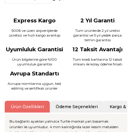
Express Kargo
2 Yıl Garanti
500₺ ve üzeri alışverişlerde
Tüm ürünlerde 2 yıl üretici
ücretsiz ve hızlı kargo avantajı
garantisi ve 5 yıl yedek parça
temin garantisi
Uyumluluk Garantisi
12 Taksit Avantajı
Ürün bilgilerine göre %100
Tüm kredi kartlarına 12 taksit
uyumluluk garantisi
imkanı ile kolay ödeme fırsatı
Avrupa Standartı
Avrupa normlarına uygun, test
edilmiş ve sertifikalı ürünler
Ürün Özellikleri
Ödeme Seçenekleri
Kargo & T
Bu bağlantı ayakları yalnızca Turtle markalı yan basamak
ürünleri ile uyumludur. 4 mm kalınlığında lazer kesim metalden