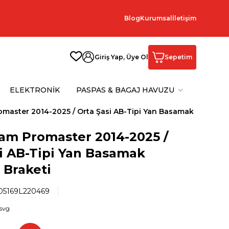
Blog
Kurumsal
İletişim
Giriş Yap, Üye Ol
Sepetim
ELEKTRONİK
PASPAS & BAGAJ HAVUZU
omaster 2014-2025 / Orta Şasi AB-Tipi Yan Basamak Bağlantı 
Ram Promaster 2014-2025 /
i AB-Tipi Yan Basamak
 Braketi
5169L220469