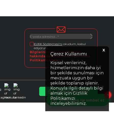
KVKK Sözleşmesi'ni
okudum, kabul
ediyorum.
X
Bilgilerinizi ansıl kullandığımız
Çerez Kullanımı
hakkında daha fazla bilgi için Gizlilik
Politikamıza bakın.
Kişisel verileriniz,
hizmetlerimizin daha iyi
bir şekilde sunulması için
mevzuata uygun bir
şekilde toplanıp işlenir.
Konuyla ilgili detaylı bilgi
WhatsApp Destek
almak için Gizlilik
Instagram
Youtube
Linkedin
1
Politikamızı
Whatsapp ile sohbet et
inceleyebilirsiniz.