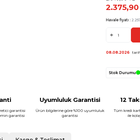
2.375,90
Havale fiyatı :
2.257
08.08.2026
tarih
Stok Durumu
ranti
Uyumluluk Garantisi
12 Tak
etici garantisi
Ürün bilgilerine göre %100 uyumluluk
Tüm kredi kart
temin garantisi
garantisi
ile kol