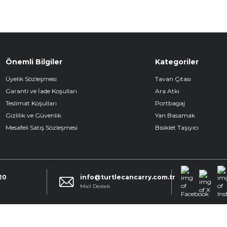
Önemli Bilgiler
Kategoriler
Üyelik Sözleşmesi
Tavan Çıtası
Garanti ve İade Koşulları
Ara Atkı
Teslimat Koşulları
Portbagaj
Gizlilik ve Güvenlik
Yan Basamak
Mesafeli Satış Sözleşmesi
Bisiklet Taşıyıcı
20
info@turtlecancarry.com.tr
Facebook
X
k
Mail Destek