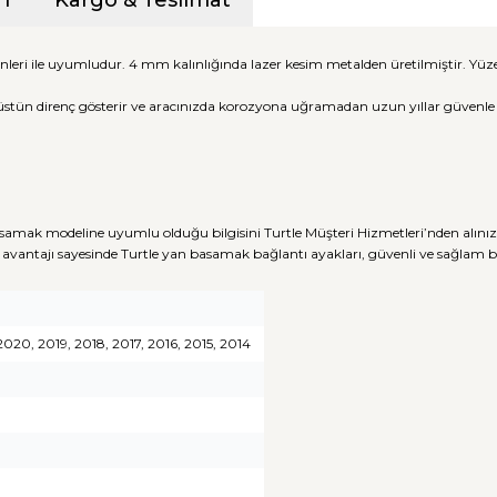
i
Kargo & Teslimat
nleri ile uyumludur. 4 mm kalınlığında lazer kesim metalden üretilmiştir. Y
üstün direnç gösterir ve aracınızda korozyona uğramadan uzun yıllar güvenle ku
samak modeline uyumlu olduğu bilgisini Turtle Müşteri Hizmetleri’nden alınız
avantajı sayesinde Turtle yan basamak bağlantı ayakları, güvenli ve sağlam
020, 2019, 2018, 2017, 2016, 2015, 2014