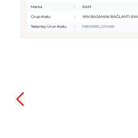
Marka
:
RAM
Grup Kodu
:
YAN BASAMAK BAĞLANTI AYA
Tedarikçi Ürün Kodu
:
MB05169L220469
TURTLE
Turtle Togg T10F 2025-2026
Uyumlu 3D Havuzlu Bagaj
Havuzu
₺
1.299,90