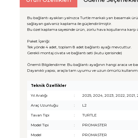
Ürün Özellikleri
Ödeme Seçenekler
Bu bağlantı ayakları yalnızca Turtle markalı yan basamak ürü
sağlayan galvaniz kaplama ile güçlendirilmiştir.
Bu özel kaplama sayesinde ürün, zorlu hava koşullarına karşı 
Paket İçeriği:
Tek yönde 4 adet, toplam 8 adet bağlantı ayağı mevcuttur.
Gerekli montaj civata ve bağlantı seti (kutu içerisinde)
Önemli Bilgilendirme: Bu bağlantı ayağının hangi araca ve ba
Dayanıklı yapısı, araçla tam uyumu ve uzun ömürlü kullanım 
Teknik Özellikler
Yıl Aralığı
:
2025, 2024, 2023, 2022, 2021, 2
Araç Uzunluğu
:
L2
Tavan Tipi
:
TURTLE
Model Tipi
:
PROMASTER
Model
:
PROMASTER