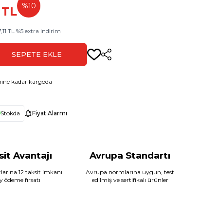
%
10
TL
,11
TL
%
5
extra indirim
SEPETE EKLE
Paylaş
ine kadar kargoda
Stokda
Fiyat Alarmı
sit Avantajı
Avrupa Standartı
larına 12 taksit imkanı
Avrupa normlarına uygun, test
ay ödeme fırsatı
edilmiş ve sertifikalı ürünler