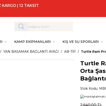
 KARGO | 12 TAKSİT
RI
KAMP EKİPMANLARI
KIŞ VE SU SPORLARI
YAN BASAMAK BAĞLANTI AYAĞI
AB-TİP
Turtle Ram Pr
Turtle 
Orta Şas
Bağlantı
Stok Kodu:
MB0
2.640,00
TL