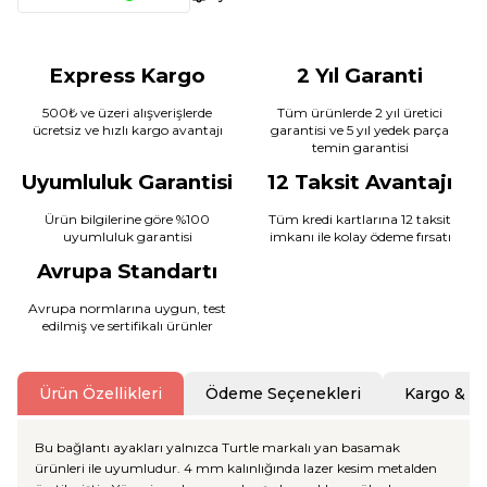
Express Kargo
2 Yıl Garanti
500₺ ve üzeri alışverişlerde
Tüm ürünlerde 2 yıl üretici
ücretsiz ve hızlı kargo avantajı
garantisi ve 5 yıl yedek parça
temin garantisi
Uyumluluk Garantisi
12 Taksit Avantajı
Ürün bilgilerine göre %100
Tüm kredi kartlarına 12 taksit
uyumluluk garantisi
imkanı ile kolay ödeme fırsatı
Avrupa Standartı
Avrupa normlarına uygun, test
edilmiş ve sertifikalı ürünler
Ürün Özellikleri
Ödeme Seçenekleri
Kargo & T
Bu bağlantı ayakları yalnızca Turtle markalı yan basamak
ürünleri ile uyumludur. 4 mm kalınlığında lazer kesim metalden