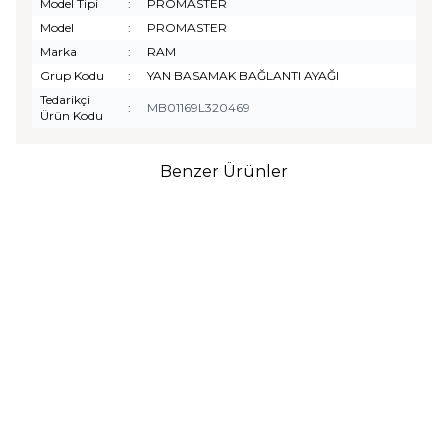
Model Tipi
:
PROMASTER
Model
:
PROMASTER
Marka
:
RAM
Grup Kodu
:
YAN BASAMAK BAĞLANTI AYAĞI
Tedarikçi
:
MB01169L320469
Ürün Kodu
Benzer Ürünler
TURTLE
Turtle Togg T10F
2025-2026 Uyumlu 3D
Havuzlu Bagaj Havuzu
₺
1.299,90