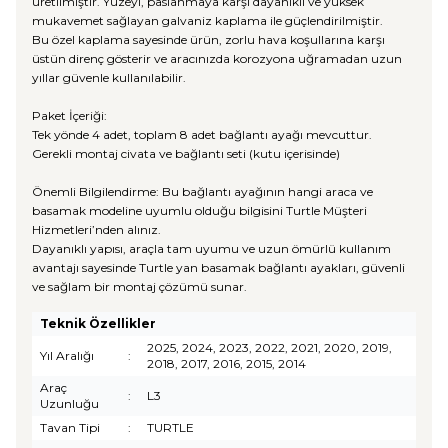
üretilmiştir. Yüzeyi, paslanmaya karşı dayanıklı ve yüksek
mukavemet sağlayan galvaniz kaplama ile güçlendirilmiştir.
Bu özel kaplama sayesinde ürün, zorlu hava koşullarına karşı
üstün direnç gösterir ve aracınızda korozyona uğramadan uzun
yıllar güvenle kullanılabilir.
Paket İçeriği:
Tek yönde 4 adet, toplam 8 adet bağlantı ayağı mevcuttur.
Gerekli montaj civata ve bağlantı seti (kutu içerisinde)
Önemli Bilgilendirme: Bu bağlantı ayağının hangi araca ve
basamak modeline uyumlu olduğu bilgisini Turtle Müşteri
Hizmetleri’nden alınız.
Dayanıklı yapısı, araçla tam uyumu ve uzun ömürlü kullanım
avantajı sayesinde Turtle yan basamak bağlantı ayakları, güvenli
ve sağlam bir montaj çözümü sunar.
Teknik Özellikler
2025, 2024, 2023, 2022, 2021, 2020, 2019,
Yıl Aralığı
:
2018, 2017, 2016, 2015, 2014
Araç
:
L3
Uzunluğu
Tavan Tipi
:
TURTLE