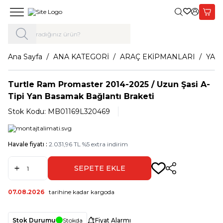
Giriş Yap,
Sepet
Ana Sayfa
ANA KATEGORİ
ARAÇ EKİPMANLARI
YAN
Turtle Ram Promaster 2014-2025 / Uzun Şasi A-
Tipi Yan Basamak Bağlantı Braketi
Stok Kodu:
MB01169L320469
Havale fiyatı :
2.031,96
TL
%
5
extra indirim
SEPETE EKLE
Paylaş
07.08.2026
tarihine kadar kargoda
Stok Durumu
Stokda
Fiyat Alarmı